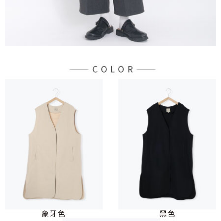
３．未成年的使用者請事先徵得法定代理人或監護人之同意方可使用
宅配
「AFTEE先享後付」，若未經同意申辦者引起之損失，本公司不負相關責
任。
每筆NT$90，滿NT$888(含以上)免運費
４．使用「AFTEE先享後付」時，將依據個別帳號之用戶狀況，依本公司即
時審查核予不同之上限額度；若仍有額度不足之情形，本公司將視審查結果
請求用戶進行身份認證。
５．嚴禁一人註冊多個帳號或使用他人資訊註冊。若發現惡意使用之情形，
恩沛科技股份有限公司將有權停止該用戶之使用額度並採取法律行動。