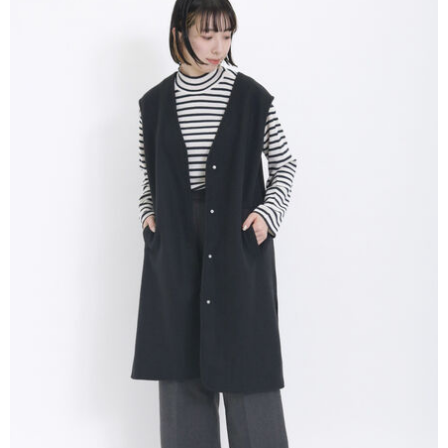
AFTEE先享後付是「在收到商品之後才付款」的支付方式。 讓您購物簡單
3.實際核准額度、可分期數及費用金額請依後續交易確認頁面所載為準。
便利好安心！
4.訂單成立30分鐘內，如未前往確認交易或遇審核未通過，訂單將自動取
１．簡單：不需註冊會員、不需綁卡、不需儲值。
運送方式
消。如遇「轉專審核」未通過狀況，表示未達大哥付你分期系統評分，恕無
２．便利：只要手機號碼，簡訊認證，即可結帳。
法說明評估內容。
３．安心：先確認商品／服務後，再付款。
全家取貨付款
【繳款方式說明】
1.分期款項不併入電信帳單，「大哥付你分期」於每月結算日後寄送繳費提
每筆NT$60，滿NT$388(含以上)免運費
【「AFTEE先享後付」結帳流程】
醒簡訊。
１．於結帳方式選擇「AFTEE先享後付」後，將跳轉至「AFTEE先享後付」
2.透過簡訊連結打開帳單後，可選擇「超商條碼／台灣大直營門市／銀行轉
全家純取貨
結帳頁面，進行簡訊認證並確認金額後，即可完成結帳。
帳／街口支付／iPASS MONEY」等通路繳費。
２．訂單成立數日內，您將收到繳費通知簡訊。
每筆NT$60，滿NT$388(含以上)免運費
３．收到繳費通知簡訊後14天內，點擊此簡訊中的連結，可透過四大超商／
【注意事項】
ATM／網路銀行／等多元方式進行付款，方視為交易完成。
萊爾富取貨付款
1.本服務係由「台灣大哥大股份有限公司」（以下簡稱本公司）所提供，讓
※ 請注意：結帳手續完成當下不需立刻繳費，但若您需要取消訂單，請聯絡
用戶於交易時，得透過本服務購買商品或服務，並由商店將買賣／分期付款
每筆NT$60，滿NT$888(含以上)免運費
購買商品的店家。未經商家同意取消之訂單仍視為有效，需透過AFTEE先享
買賣價金債權讓與本公司後，依約使用本公司帳單繳交帳款。
後付繳納相關費用。
2.基於同意付款使用「大哥付你分期」之契約關係目的，商店將以您的個人
萊爾富純取貨
※ 交易是否成功請以「AFTEE先享後付 」之結帳頁面顯示為準，若有關於
資料（包含姓名、電話或地址）提供予台灣大哥大進項蒐集、處理及利用，
是否繳費成功／繳費後需取消欲退款等相關疑問，請聯繫「AFTEE先享後付
每筆NT$60，滿NT$888(含以上)免運費
由本公司與您本人進行分期帳單所需資料之確認、核對及更正。
客戶支援中心」
https://netprotections.freshdesk.com/support/home
3.完整用戶服務條款，請詳閱以下連結：
https://oppay.tw/userRule
7-11取貨付款
【注意事項】
１．透過由恩沛科技股份有限公司提供之「AFTEE先享後付」服務完成之交
每筆NT$60，滿NT$888(含以上)免運費
易，需依本服務之必要範圍內提供個人資料，並將交易相關給付款項請求債
權轉讓予恩沛科技股份有限公司。
7-11純取貨
２．關於個人資料處理事宜，請瀏覽以下網址：
每筆NT$60，滿NT$888(含以上)免運費
https://aftee.tw/terms/#terms3