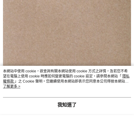
本網站中使用 cookie，欲查詢有關本網站使用 cookie 方式之詳情，及若您不希
望在電腦上使用 cookie 時應如何變更電腦的 cookie 設定，請參閱本網站「
隱私
權條款
」之 Cookie 聲明。您繼續使用本網站即表示您同意本公司得按本網站使
用條款之 Cookie 聲明使用 cookie。
了解更多 >
我知道了