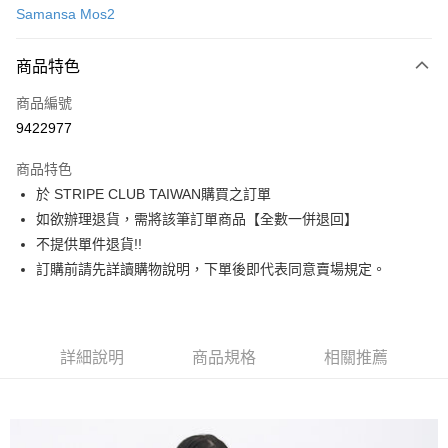
Samansa Mos2
信用卡分期付款
3 期 0 利率 每期
NT$1,216
21家銀行
商品特色
合作金庫商業銀行
第一商業銀行
超商取貨付款
商品編號
華南商業銀行
彰化商業銀行
9422977
LINE Pay
上海商業儲蓄銀行
台北富邦商業銀行
國泰世華商業銀行
兆豐國際商業銀行
商品特色
Apple Pay
臺灣中小企業銀行
台中商業銀行
於 STRIPE CLUB TAIWAN購買之訂單
匯豐（台灣）商業銀行
華泰商業銀行
街口支付
如欲辦理退貨，需將該筆訂單商品【全數一併退回】
聯邦商業銀行
遠東國際商業銀行
元大商業銀行
永豐商業銀行
不提供單件退貨!!
悠遊付
玉山商業銀行
星展（台灣）商業銀行
訂購前請先詳讀購物說明，下單後即代表同意賣場規定。
台新國際商業銀行
中國信託商業銀行
Google Pay
台灣樂天信用卡公司
大哥付你分期
相關說明
詳細說明
商品規格
相關推薦
【大哥付你分期使用說明】
AFTEE先享後付
1.本服務由台灣大哥大提供，台灣大哥大用戶可立即使用無須另外申請。
2.付款方式選擇「大哥付你分期」，訂單成立後會自動跳轉到大哥付的交易
相關說明
流程，驗證手機門號後，選擇欲分期的期數、繳款截止日，確認付款後即完
【關於「AFTEE先享後付」】
成交易。
ATM付款