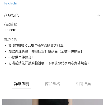
Te chichi
信用卡分期付款
3 期 0 利率 每期
NT$1,216
21家銀行
商品特色
合作金庫商業銀行
第一商業銀行
超商取貨付款
商品編號
華南商業銀行
彰化商業銀行
9393801
LINE Pay
上海商業儲蓄銀行
台北富邦商業銀行
國泰世華商業銀行
兆豐國際商業銀行
商品特色
Apple Pay
臺灣中小企業銀行
台中商業銀行
於 STRIPE CLUB TAIWAN購買之訂單
匯豐（台灣）商業銀行
華泰商業銀行
街口支付
如欲辦理退貨，需將該筆訂單商品【全數一併退回】
聯邦商業銀行
遠東國際商業銀行
元大商業銀行
永豐商業銀行
不提供單件退貨!!
悠遊付
玉山商業銀行
星展（台灣）商業銀行
訂購前請先詳讀購物說明，下單後即代表同意賣場規定。
台新國際商業銀行
中國信託商業銀行
Google Pay
台灣樂天信用卡公司
大哥付你分期
相關說明
詳細說明
商品規格
相關推薦
【大哥付你分期使用說明】
AFTEE先享後付
1.本服務由台灣大哥大提供，台灣大哥大用戶可立即使用無須另外申請。
2.付款方式選擇「大哥付你分期」，訂單成立後會自動跳轉到大哥付的交易
相關說明
流程，驗證手機門號後，選擇欲分期的期數、繳款截止日，確認付款後即完
【關於「AFTEE先享後付」】
成交易。
ATM付款