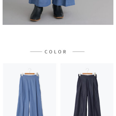
３．未成年的使用者請事先徵得法定代理人或監護人之同意方可使用
宅配
「AFTEE先享後付」，若未經同意申辦者引起之損失，本公司不負相關責
任。
每筆NT$90，滿NT$888(含以上)免運費
４．使用「AFTEE先享後付」時，將依據個別帳號之用戶狀況，依本公司即
時審查核予不同之上限額度；若仍有額度不足之情形，本公司將視審查結果
請求用戶進行身份認證。
５．嚴禁一人註冊多個帳號或使用他人資訊註冊。若發現惡意使用之情形，
恩沛科技股份有限公司將有權停止該用戶之使用額度並採取法律行動。