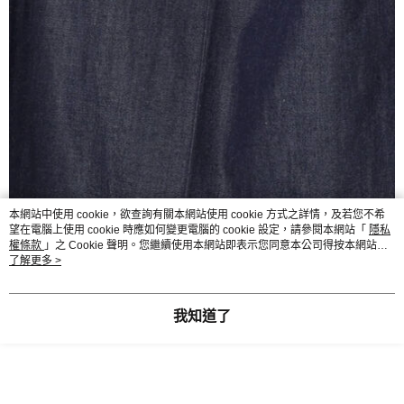
本網站中使用 cookie，欲查詢有關本網站使用 cookie 方式之詳情，及若您不希
望在電腦上使用 cookie 時應如何變更電腦的 cookie 設定，請參閱本網站「
隱私
權條款
」之 Cookie 聲明。您繼續使用本網站即表示您同意本公司得按本網站使
用條款之 Cookie 聲明使用 cookie。
了解更多 >
我知道了