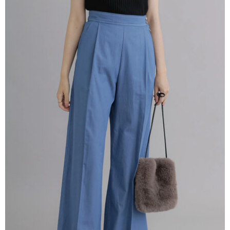
AFTEE先享後付是「在收到商品之後才付款」的支付方式。 讓您購物簡單
3.實際核准額度、可分期數及費用金額請依後續交易確認頁面所載為準。
便利好安心！
4.訂單成立30分鐘內，如未前往確認交易或遇審核未通過，訂單將自動取
１．簡單：不需註冊會員、不需綁卡、不需儲值。
運送方式
消。如遇「轉專審核」未通過狀況，表示未達大哥付你分期系統評分，恕無
２．便利：只要手機號碼，簡訊認證，即可結帳。
法說明評估內容。
３．安心：先確認商品／服務後，再付款。
全家取貨付款
【繳款方式說明】
1.分期款項不併入電信帳單，「大哥付你分期」於每月結算日後寄送繳費提
每筆NT$60，滿NT$388(含以上)免運費
【「AFTEE先享後付」結帳流程】
醒簡訊。
１．於結帳方式選擇「AFTEE先享後付」後，將跳轉至「AFTEE先享後付」
2.透過簡訊連結打開帳單後，可選擇「超商條碼／台灣大直營門市／銀行轉
全家純取貨
結帳頁面，進行簡訊認證並確認金額後，即可完成結帳。
帳／街口支付／iPASS MONEY」等通路繳費。
２．訂單成立數日內，您將收到繳費通知簡訊。
每筆NT$60，滿NT$388(含以上)免運費
３．收到繳費通知簡訊後14天內，點擊此簡訊中的連結，可透過四大超商／
【注意事項】
ATM／網路銀行／等多元方式進行付款，方視為交易完成。
萊爾富取貨付款
1.本服務係由「台灣大哥大股份有限公司」（以下簡稱本公司）所提供，讓
※ 請注意：結帳手續完成當下不需立刻繳費，但若您需要取消訂單，請聯絡
用戶於交易時，得透過本服務購買商品或服務，並由商店將買賣／分期付款
每筆NT$60，滿NT$888(含以上)免運費
購買商品的店家。未經商家同意取消之訂單仍視為有效，需透過AFTEE先享
買賣價金債權讓與本公司後，依約使用本公司帳單繳交帳款。
後付繳納相關費用。
2.基於同意付款使用「大哥付你分期」之契約關係目的，商店將以您的個人
萊爾富純取貨
※ 交易是否成功請以「AFTEE先享後付 」之結帳頁面顯示為準，若有關於
資料（包含姓名、電話或地址）提供予台灣大哥大進項蒐集、處理及利用，
是否繳費成功／繳費後需取消欲退款等相關疑問，請聯繫「AFTEE先享後付
每筆NT$60，滿NT$888(含以上)免運費
由本公司與您本人進行分期帳單所需資料之確認、核對及更正。
客戶支援中心」
https://netprotections.freshdesk.com/support/home
3.完整用戶服務條款，請詳閱以下連結：
https://oppay.tw/userRule
7-11取貨付款
【注意事項】
１．透過由恩沛科技股份有限公司提供之「AFTEE先享後付」服務完成之交
每筆NT$60，滿NT$888(含以上)免運費
易，需依本服務之必要範圍內提供個人資料，並將交易相關給付款項請求債
權轉讓予恩沛科技股份有限公司。
7-11純取貨
２．關於個人資料處理事宜，請瀏覽以下網址：
每筆NT$60，滿NT$888(含以上)免運費
https://aftee.tw/terms/#terms3