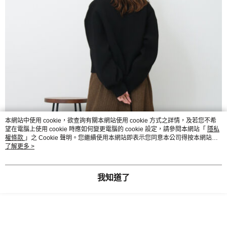
本網站中使用 cookie，欲查詢有關本網站使用 cookie 方式之詳情，及若您不希
望在電腦上使用 cookie 時應如何變更電腦的 cookie 設定，請參閱本網站「
隱私
權條款
」之 Cookie 聲明。您繼續使用本網站即表示您同意本公司得按本網站使
用條款之 Cookie 聲明使用 cookie。
了解更多 >
我知道了