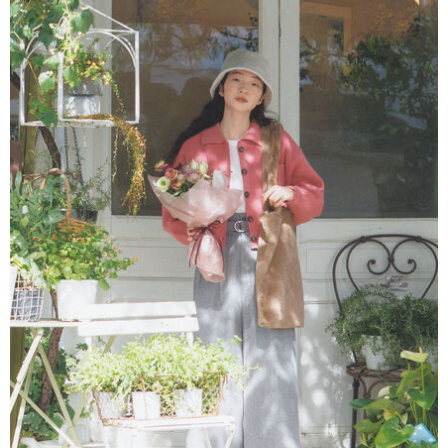
AFTEE先享後付是「在收到商品之後才付款」的支付方式。 讓您購物簡單
3.實際核准額度、可分期數及費用金額請依後續交易確認頁面所載為準。
便利好安心！
4.訂單成立30分鐘內，如未前往確認交易或遇審核未通過，訂單將自動取
１．簡單：不需註冊會員、不需綁卡、不需儲值。
運送方式
消。如遇「轉專審核」未通過狀況，表示未達大哥付你分期系統評分，恕無
２．便利：只要手機號碼，簡訊認證，即可結帳。
法說明評估內容。
３．安心：先確認商品／服務後，再付款。
全家取貨付款
【繳款方式說明】
1.分期款項不併入電信帳單，「大哥付你分期」於每月結算日後寄送繳費提
每筆NT$60，滿NT$388(含以上)免運費
【「AFTEE先享後付」結帳流程】
醒簡訊。
１．於結帳方式選擇「AFTEE先享後付」後，將跳轉至「AFTEE先享後付」
2.透過簡訊連結打開帳單後，可選擇「超商條碼／台灣大直營門市／銀行轉
全家純取貨
結帳頁面，進行簡訊認證並確認金額後，即可完成結帳。
帳／街口支付／iPASS MONEY」等通路繳費。
２．訂單成立數日內，您將收到繳費通知簡訊。
每筆NT$60，滿NT$388(含以上)免運費
３．收到繳費通知簡訊後14天內，點擊此簡訊中的連結，可透過四大超商／
【注意事項】
ATM／網路銀行／等多元方式進行付款，方視為交易完成。
萊爾富取貨付款
1.本服務係由「台灣大哥大股份有限公司」（以下簡稱本公司）所提供，讓
※ 請注意：結帳手續完成當下不需立刻繳費，但若您需要取消訂單，請聯絡
用戶於交易時，得透過本服務購買商品或服務，並由商店將買賣／分期付款
每筆NT$60，滿NT$888(含以上)免運費
購買商品的店家。未經商家同意取消之訂單仍視為有效，需透過AFTEE先享
買賣價金債權讓與本公司後，依約使用本公司帳單繳交帳款。
後付繳納相關費用。
2.基於同意付款使用「大哥付你分期」之契約關係目的，商店將以您的個人
萊爾富純取貨
※ 交易是否成功請以「AFTEE先享後付 」之結帳頁面顯示為準，若有關於
資料（包含姓名、電話或地址）提供予台灣大哥大進項蒐集、處理及利用，
是否繳費成功／繳費後需取消欲退款等相關疑問，請聯繫「AFTEE先享後付
每筆NT$60，滿NT$888(含以上)免運費
由本公司與您本人進行分期帳單所需資料之確認、核對及更正。
客戶支援中心」
https://netprotections.freshdesk.com/support/home
3.完整用戶服務條款，請詳閱以下連結：
https://oppay.tw/userRule
7-11取貨付款
【注意事項】
１．透過由恩沛科技股份有限公司提供之「AFTEE先享後付」服務完成之交
每筆NT$60，滿NT$888(含以上)免運費
易，需依本服務之必要範圍內提供個人資料，並將交易相關給付款項請求債
權轉讓予恩沛科技股份有限公司。
7-11純取貨
２．關於個人資料處理事宜，請瀏覽以下網址：
每筆NT$60，滿NT$888(含以上)免運費
https://aftee.tw/terms/#terms3