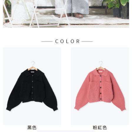
３．未成年的使用者請事先徵得法定代理人或監護人之同意方可使用
宅配
「AFTEE先享後付」，若未經同意申辦者引起之損失，本公司不負相關責
任。
每筆NT$90，滿NT$888(含以上)免運費
４．使用「AFTEE先享後付」時，將依據個別帳號之用戶狀況，依本公司即
時審查核予不同之上限額度；若仍有額度不足之情形，本公司將視審查結果
請求用戶進行身份認證。
５．嚴禁一人註冊多個帳號或使用他人資訊註冊。若發現惡意使用之情形，
恩沛科技股份有限公司將有權停止該用戶之使用額度並採取法律行動。