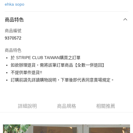
ehka sopo
信用卡分期付款
3 期 0 利率 每期
NT$910
21家銀行
商品特色
合作金庫商業銀行
第一商業銀行
超商取貨付款
商品編號
華南商業銀行
彰化商業銀行
9370572
LINE Pay
上海商業儲蓄銀行
台北富邦商業銀行
國泰世華商業銀行
兆豐國際商業銀行
商品特色
Apple Pay
臺灣中小企業銀行
台中商業銀行
於 STRIPE CLUB TAIWAN購買之訂單
匯豐（台灣）商業銀行
華泰商業銀行
街口支付
如欲辦理退貨，需將該筆訂單商品【全數一併退回】
聯邦商業銀行
遠東國際商業銀行
元大商業銀行
永豐商業銀行
不提供單件退貨!!
悠遊付
玉山商業銀行
星展（台灣）商業銀行
訂購前請先詳讀購物說明，下單後即代表同意賣場規定。
台新國際商業銀行
中國信託商業銀行
Google Pay
台灣樂天信用卡公司
大哥付你分期
相關說明
詳細說明
商品規格
相關推薦
【大哥付你分期使用說明】
AFTEE先享後付
1.本服務由台灣大哥大提供，台灣大哥大用戶可立即使用無須另外申請。
2.付款方式選擇「大哥付你分期」，訂單成立後會自動跳轉到大哥付的交易
相關說明
流程，驗證手機門號後，選擇欲分期的期數、繳款截止日，確認付款後即完
【關於「AFTEE先享後付」】
成交易。
ATM付款