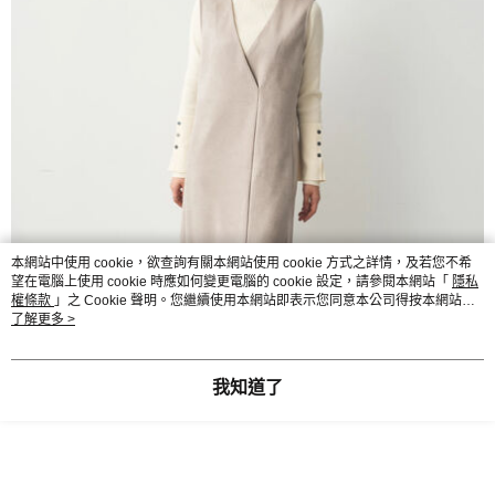
本網站中使用 cookie，欲查詢有關本網站使用 cookie 方式之詳情，及若您不希
望在電腦上使用 cookie 時應如何變更電腦的 cookie 設定，請參閱本網站「
隱私
權條款
」之 Cookie 聲明。您繼續使用本網站即表示您同意本公司得按本網站使
用條款之 Cookie 聲明使用 cookie。
了解更多 >
我知道了