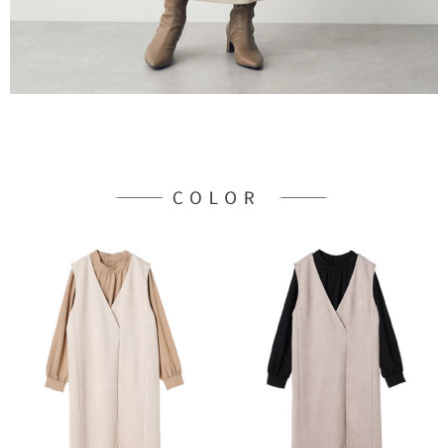
３．未成年的使用者請事先徵得法定代理人或監護人之同意方可使用
宅配
「AFTEE先享後付」，若未經同意申辦者引起之損失，本公司不負相關責
任。
每筆NT$90，滿NT$1,500(含以上)免運費
４．使用「AFTEE先享後付」時，將依據個別帳號之用戶狀況，依本公司即
時審查核予不同之上限額度；若仍有額度不足之情形，本公司將視審查結果
請求用戶進行身份認證。
５．嚴禁一人註冊多個帳號或使用他人資訊註冊。若發現惡意使用之情形，
恩沛科技股份有限公司將有權停止該用戶之使用額度並採取法律行動。