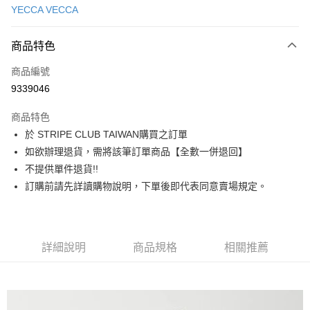
YECCA VECCA
信用卡分期付款
3 期 0 利率 每期
NT$2,036
21家銀行
商品特色
合作金庫商業銀行
第一商業銀行
超商取貨付款
商品編號
華南商業銀行
彰化商業銀行
9339046
LINE Pay
上海商業儲蓄銀行
台北富邦商業銀行
國泰世華商業銀行
兆豐國際商業銀行
商品特色
Apple Pay
臺灣中小企業銀行
台中商業銀行
於 STRIPE CLUB TAIWAN購買之訂單
匯豐（台灣）商業銀行
華泰商業銀行
街口支付
如欲辦理退貨，需將該筆訂單商品【全數一併退回】
聯邦商業銀行
遠東國際商業銀行
元大商業銀行
永豐商業銀行
不提供單件退貨!!
悠遊付
玉山商業銀行
星展（台灣）商業銀行
訂購前請先詳讀購物說明，下單後即代表同意賣場規定。
台新國際商業銀行
中國信託商業銀行
Google Pay
台灣樂天信用卡公司
大哥付你分期
相關說明
詳細說明
商品規格
相關推薦
【大哥付你分期使用說明】
AFTEE先享後付
1.本服務由台灣大哥大提供，台灣大哥大用戶可立即使用無須另外申請。
2.付款方式選擇「大哥付你分期」，訂單成立後會自動跳轉到大哥付的交易
相關說明
流程，驗證手機門號後，選擇欲分期的期數、繳款截止日，確認付款後即完
【關於「AFTEE先享後付」】
成交易。
ATM付款