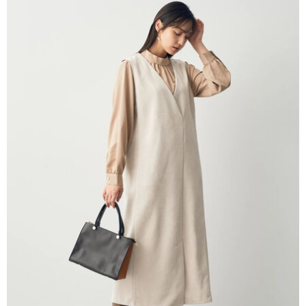
AFTEE先享後付是「在收到商品之後才付款」的支付方式。 讓您購物簡單
3.實際核准額度、可分期數及費用金額請依後續交易確認頁面所載為準。
便利好安心！
4.訂單成立30分鐘內，如未前往確認交易或遇審核未通過，訂單將自動取
１．簡單：不需註冊會員、不需綁卡、不需儲值。
運送方式
消。如遇「轉專審核」未通過狀況，表示未達大哥付你分期系統評分，恕無
２．便利：只要手機號碼，簡訊認證，即可結帳。
法說明評估內容。
３．安心：先確認商品／服務後，再付款。
全家取貨付款
【繳款方式說明】
1.分期款項不併入電信帳單，「大哥付你分期」於每月結算日後寄送繳費提
每筆NT$60，滿NT$1,500(含以上)免運費
【「AFTEE先享後付」結帳流程】
醒簡訊。
１．於結帳方式選擇「AFTEE先享後付」後，將跳轉至「AFTEE先享後付」
2.透過簡訊連結打開帳單後，可選擇「超商條碼／台灣大直營門市／銀行轉
全家純取貨
結帳頁面，進行簡訊認證並確認金額後，即可完成結帳。
帳／街口支付／iPASS MONEY」等通路繳費。
２．訂單成立數日內，您將收到繳費通知簡訊。
每筆NT$60，滿NT$1,500(含以上)免運費
３．收到繳費通知簡訊後14天內，點擊此簡訊中的連結，可透過四大超商／
【注意事項】
ATM／網路銀行／等多元方式進行付款，方視為交易完成。
萊爾富取貨付款
1.本服務係由「台灣大哥大股份有限公司」（以下簡稱本公司）所提供，讓
※ 請注意：結帳手續完成當下不需立刻繳費，但若您需要取消訂單，請聯絡
用戶於交易時，得透過本服務購買商品或服務，並由商店將買賣／分期付款
每筆NT$60，滿NT$1,500(含以上)免運費
購買商品的店家。未經商家同意取消之訂單仍視為有效，需透過AFTEE先享
買賣價金債權讓與本公司後，依約使用本公司帳單繳交帳款。
後付繳納相關費用。
2.基於同意付款使用「大哥付你分期」之契約關係目的，商店將以您的個人
萊爾富純取貨
※ 交易是否成功請以「AFTEE先享後付 」之結帳頁面顯示為準，若有關於
資料（包含姓名、電話或地址）提供予台灣大哥大進項蒐集、處理及利用，
是否繳費成功／繳費後需取消欲退款等相關疑問，請聯繫「AFTEE先享後付
每筆NT$60，滿NT$1,500(含以上)免運費
由本公司與您本人進行分期帳單所需資料之確認、核對及更正。
客戶支援中心」
https://netprotections.freshdesk.com/support/home
3.完整用戶服務條款，請詳閱以下連結：
https://oppay.tw/userRule
7-11取貨付款
【注意事項】
１．透過由恩沛科技股份有限公司提供之「AFTEE先享後付」服務完成之交
每筆NT$60，滿NT$1,500(含以上)免運費
易，需依本服務之必要範圍內提供個人資料，並將交易相關給付款項請求債
權轉讓予恩沛科技股份有限公司。
7-11純取貨
２．關於個人資料處理事宜，請瀏覽以下網址：
每筆NT$60，滿NT$1,500(含以上)免運費
https://aftee.tw/terms/#terms3