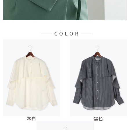
任。
每筆NT$90，滿NT$888(含以上)免運費
４．使用「AFTEE先享後付」時，將依據個別帳號之用戶狀況，依本公司即
時審查核予不同之上限額度；若仍有額度不足之情形，本公司將視審查結果
請求用戶進行身份認證。
５．嚴禁一人註冊多個帳號或使用他人資訊註冊。若發現惡意使用之情形，
恩沛科技股份有限公司將有權停止該用戶之使用額度並採取法律行動。