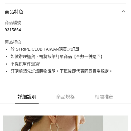
信用卡分期付款
3 期 0 利率 每期
NT$1,216
21家銀行
商品特色
合作金庫商業銀行
第一商業銀行
超商取貨付款
商品編號
華南商業銀行
彰化商業銀行
9315864
LINE Pay
上海商業儲蓄銀行
台北富邦商業銀行
國泰世華商業銀行
兆豐國際商業銀行
商品特色
Apple Pay
臺灣中小企業銀行
台中商業銀行
於 STRIPE CLUB TAIWAN購買之訂單
匯豐（台灣）商業銀行
華泰商業銀行
街口支付
如欲辦理退貨，需將該筆訂單商品【全數一併退回】
聯邦商業銀行
遠東國際商業銀行
元大商業銀行
永豐商業銀行
不提供單件退貨!!
悠遊付
玉山商業銀行
星展（台灣）商業銀行
訂購前請先詳讀購物說明，下單後即代表同意賣場規定。
台新國際商業銀行
中國信託商業銀行
Google Pay
台灣樂天信用卡公司
大哥付你分期
相關說明
詳細說明
商品規格
相關推薦
【大哥付你分期使用說明】
AFTEE先享後付
1.本服務由台灣大哥大提供，台灣大哥大用戶可立即使用無須另外申請。
2.付款方式選擇「大哥付你分期」，訂單成立後會自動跳轉到大哥付的交易
相關說明
流程，驗證手機門號後，選擇欲分期的期數、繳款截止日，確認付款後即完
【關於「AFTEE先享後付」】
成交易。
ATM付款
AFTEE先享後付是「在收到商品之後才付款」的支付方式。 讓您購物簡單
3.實際核准額度、可分期數及費用金額請依後續交易確認頁面所載為準。
便利好安心！