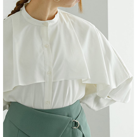
4.訂單成立30分鐘內，如未前往確認交易或遇審核未通過，訂單將自動取
１．簡單：不需註冊會員、不需綁卡、不需儲值。
運送方式
消。如遇「轉專審核」未通過狀況，表示未達大哥付你分期系統評分，恕無
２．便利：只要手機號碼，簡訊認證，即可結帳。
法說明評估內容。
３．安心：先確認商品／服務後，再付款。
全家取貨付款
【繳款方式說明】
1.分期款項不併入電信帳單，「大哥付你分期」於每月結算日後寄送繳費提
每筆NT$60，滿NT$388(含以上)免運費
【「AFTEE先享後付」結帳流程】
醒簡訊。
１．於結帳方式選擇「AFTEE先享後付」後，將跳轉至「AFTEE先享後付」
2.透過簡訊連結打開帳單後，可選擇「超商條碼／台灣大直營門市／銀行轉
全家純取貨
結帳頁面，進行簡訊認證並確認金額後，即可完成結帳。
帳／街口支付／iPASS MONEY」等通路繳費。
２．訂單成立數日內，您將收到繳費通知簡訊。
每筆NT$60，滿NT$388(含以上)免運費
３．收到繳費通知簡訊後14天內，點擊此簡訊中的連結，可透過四大超商／
【注意事項】
ATM／網路銀行／等多元方式進行付款，方視為交易完成。
萊爾富取貨付款
1.本服務係由「台灣大哥大股份有限公司」（以下簡稱本公司）所提供，讓
※ 請注意：結帳手續完成當下不需立刻繳費，但若您需要取消訂單，請聯絡
用戶於交易時，得透過本服務購買商品或服務，並由商店將買賣／分期付款
每筆NT$60，滿NT$888(含以上)免運費
購買商品的店家。未經商家同意取消之訂單仍視為有效，需透過AFTEE先享
買賣價金債權讓與本公司後，依約使用本公司帳單繳交帳款。
後付繳納相關費用。
2.基於同意付款使用「大哥付你分期」之契約關係目的，商店將以您的個人
萊爾富純取貨
※ 交易是否成功請以「AFTEE先享後付 」之結帳頁面顯示為準，若有關於
資料（包含姓名、電話或地址）提供予台灣大哥大進項蒐集、處理及利用，
是否繳費成功／繳費後需取消欲退款等相關疑問，請聯繫「AFTEE先享後付
每筆NT$60，滿NT$888(含以上)免運費
由本公司與您本人進行分期帳單所需資料之確認、核對及更正。
客戶支援中心」
https://netprotections.freshdesk.com/support/home
3.完整用戶服務條款，請詳閱以下連結：
https://oppay.tw/userRule
7-11取貨付款
【注意事項】
１．透過由恩沛科技股份有限公司提供之「AFTEE先享後付」服務完成之交
每筆NT$60，滿NT$888(含以上)免運費
易，需依本服務之必要範圍內提供個人資料，並將交易相關給付款項請求債
權轉讓予恩沛科技股份有限公司。
7-11純取貨
２．關於個人資料處理事宜，請瀏覽以下網址：
每筆NT$60，滿NT$888(含以上)免運費
https://aftee.tw/terms/#terms3
３．未成年的使用者請事先徵得法定代理人或監護人之同意方可使用
宅配
「AFTEE先享後付」，若未經同意申辦者引起之損失，本公司不負相關責