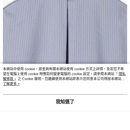
本網站中使用 cookie，欲查詢有關本網站使用 cookie 方式之詳情，及若您不希
望在電腦上使用 cookie 時應如何變更電腦的 cookie 設定，請參閱本網站「
隱私
權條款
」之 Cookie 聲明。您繼續使用本網站即表示您同意本公司得按本網站使
用條款之 Cookie 聲明使用 cookie。
了解更多 >
我知道了