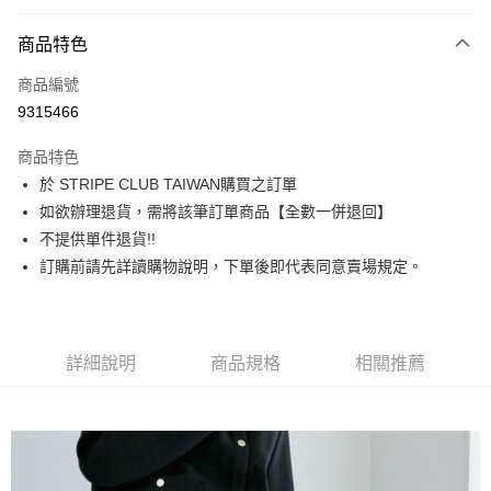
信用卡分期付款
3 期 0 利率 每期
NT$1,310
21家銀行
商品特色
合作金庫商業銀行
第一商業銀行
超商取貨付款
商品編號
華南商業銀行
彰化商業銀行
9315466
LINE Pay
上海商業儲蓄銀行
台北富邦商業銀行
國泰世華商業銀行
兆豐國際商業銀行
商品特色
Apple Pay
臺灣中小企業銀行
台中商業銀行
於 STRIPE CLUB TAIWAN購買之訂單
匯豐（台灣）商業銀行
華泰商業銀行
悠遊付
如欲辦理退貨，需將該筆訂單商品【全數一併退回】
聯邦商業銀行
遠東國際商業銀行
元大商業銀行
永豐商業銀行
不提供單件退貨!!
Google Pay
玉山商業銀行
星展（台灣）商業銀行
訂購前請先詳讀購物說明，下單後即代表同意賣場規定。
台新國際商業銀行
中國信託商業銀行
大哥付你分期
台灣樂天信用卡公司
相關說明
【大哥付你分期使用說明】
AFTEE先享後付
1.本服務由台灣大哥大提供，台灣大哥大用戶可立即使用無須另外申請。
詳細說明
商品規格
相關推薦
2.付款方式選擇「大哥付你分期」，訂單成立後會自動跳轉到大哥付的交易
相關說明
流程，驗證手機門號後，選擇欲分期的期數、繳款截止日，確認付款後即完
【關於「AFTEE先享後付」】
成交易。
ATM付款
AFTEE先享後付是「在收到商品之後才付款」的支付方式。 讓您購物簡單
3.實際核准額度、可分期數及費用金額請依後續交易確認頁面所載為準。
便利好安心！
4.訂單成立30分鐘內，如未前往確認交易或遇審核未通過，訂單將自動取
１．簡單：不需註冊會員、不需綁卡、不需儲值。
運送方式
消。如遇「轉專審核」未通過狀況，表示未達大哥付你分期系統評分，恕無
２．便利：只要手機號碼，簡訊認證，即可結帳。