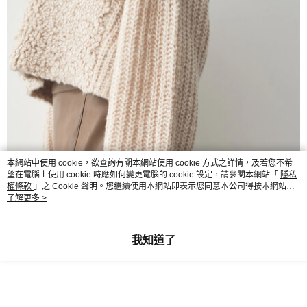
本網站中使用 cookie，欲查詢有關本網站使用 cookie 方式之詳情，及若您不希
望在電腦上使用 cookie 時應如何變更電腦的 cookie 設定，請參閱本網站「
隱私
權條款
」之 Cookie 聲明。您繼續使用本網站即表示您同意本公司得按本網站使
用條款之 Cookie 聲明使用 cookie。
了解更多 >
我知道了