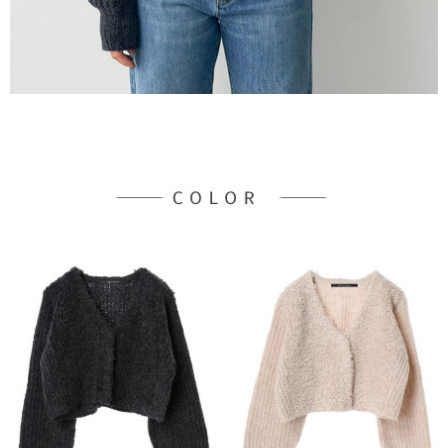
３．未成年的使用者請事先徵得法定代理人或監護人之同意方可使用
宅配
「AFTEE先享後付」，若未經同意申辦者引起之損失，本公司不負相關責
任。
每筆NT$90，滿NT$888(含以上)免運費
４．使用「AFTEE先享後付」時，將依據個別帳號之用戶狀況，依本公司即
時審查核予不同之上限額度；若仍有額度不足之情形，本公司將視審查結果
請求用戶進行身份認證。
５．嚴禁一人註冊多個帳號或使用他人資訊註冊。若發現惡意使用之情形，
恩沛科技股份有限公司將有權停止該用戶之使用額度並採取法律行動。