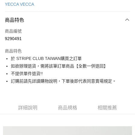
YECCA VECCA
信用卡分期付款
3 期 0 利率 每期
NT$1,273
21家銀行
商品特色
合作金庫商業銀行
第一商業銀行
超商取貨付款
商品編號
華南商業銀行
彰化商業銀行
9290491
LINE Pay
上海商業儲蓄銀行
台北富邦商業銀行
國泰世華商業銀行
兆豐國際商業銀行
商品特色
Apple Pay
臺灣中小企業銀行
台中商業銀行
於 STRIPE CLUB TAIWAN購買之訂單
匯豐（台灣）商業銀行
華泰商業銀行
街口支付
如欲辦理退貨，需將該筆訂單商品【全數一併退回】
聯邦商業銀行
遠東國際商業銀行
元大商業銀行
永豐商業銀行
不提供單件退貨!!
悠遊付
玉山商業銀行
星展（台灣）商業銀行
訂購前請先詳讀購物說明，下單後即代表同意賣場規定。
台新國際商業銀行
中國信託商業銀行
Google Pay
台灣樂天信用卡公司
大哥付你分期
相關說明
詳細說明
商品規格
相關推薦
【大哥付你分期使用說明】
AFTEE先享後付
1.本服務由台灣大哥大提供，台灣大哥大用戶可立即使用無須另外申請。
2.付款方式選擇「大哥付你分期」，訂單成立後會自動跳轉到大哥付的交易
相關說明
流程，驗證手機門號後，選擇欲分期的期數、繳款截止日，確認付款後即完
【關於「AFTEE先享後付」】
成交易。
ATM付款