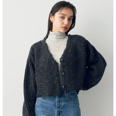
AFTEE先享後付是「在收到商品之後才付款」的支付方式。 讓您購物簡單
3.實際核准額度、可分期數及費用金額請依後續交易確認頁面所載為準。
便利好安心！
4.訂單成立30分鐘內，如未前往確認交易或遇審核未通過，訂單將自動取
１．簡單：不需註冊會員、不需綁卡、不需儲值。
運送方式
消。如遇「轉專審核」未通過狀況，表示未達大哥付你分期系統評分，恕無
２．便利：只要手機號碼，簡訊認證，即可結帳。
法說明評估內容。
３．安心：先確認商品／服務後，再付款。
全家取貨付款
【繳款方式說明】
1.分期款項不併入電信帳單，「大哥付你分期」於每月結算日後寄送繳費提
每筆NT$60，滿NT$388(含以上)免運費
【「AFTEE先享後付」結帳流程】
醒簡訊。
１．於結帳方式選擇「AFTEE先享後付」後，將跳轉至「AFTEE先享後付」
2.透過簡訊連結打開帳單後，可選擇「超商條碼／台灣大直營門市／銀行轉
全家純取貨
結帳頁面，進行簡訊認證並確認金額後，即可完成結帳。
帳／街口支付／iPASS MONEY」等通路繳費。
２．訂單成立數日內，您將收到繳費通知簡訊。
每筆NT$60，滿NT$388(含以上)免運費
３．收到繳費通知簡訊後14天內，點擊此簡訊中的連結，可透過四大超商／
【注意事項】
ATM／網路銀行／等多元方式進行付款，方視為交易完成。
萊爾富取貨付款
1.本服務係由「台灣大哥大股份有限公司」（以下簡稱本公司）所提供，讓
※ 請注意：結帳手續完成當下不需立刻繳費，但若您需要取消訂單，請聯絡
用戶於交易時，得透過本服務購買商品或服務，並由商店將買賣／分期付款
每筆NT$60，滿NT$888(含以上)免運費
購買商品的店家。未經商家同意取消之訂單仍視為有效，需透過AFTEE先享
買賣價金債權讓與本公司後，依約使用本公司帳單繳交帳款。
後付繳納相關費用。
2.基於同意付款使用「大哥付你分期」之契約關係目的，商店將以您的個人
萊爾富純取貨
※ 交易是否成功請以「AFTEE先享後付 」之結帳頁面顯示為準，若有關於
資料（包含姓名、電話或地址）提供予台灣大哥大進項蒐集、處理及利用，
是否繳費成功／繳費後需取消欲退款等相關疑問，請聯繫「AFTEE先享後付
每筆NT$60，滿NT$888(含以上)免運費
由本公司與您本人進行分期帳單所需資料之確認、核對及更正。
客戶支援中心」
https://netprotections.freshdesk.com/support/home
3.完整用戶服務條款，請詳閱以下連結：
https://oppay.tw/userRule
7-11取貨付款
【注意事項】
１．透過由恩沛科技股份有限公司提供之「AFTEE先享後付」服務完成之交
每筆NT$60，滿NT$888(含以上)免運費
易，需依本服務之必要範圍內提供個人資料，並將交易相關給付款項請求債
權轉讓予恩沛科技股份有限公司。
7-11純取貨
２．關於個人資料處理事宜，請瀏覽以下網址：
每筆NT$60，滿NT$888(含以上)免運費
https://aftee.tw/terms/#terms3