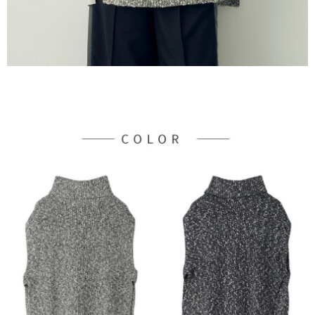
３．未成年的使用者請事先徵得法定代理人或監護人之同意方可使用
宅配
「AFTEE先享後付」，若未經同意申辦者引起之損失，本公司不負相關責
任。
每筆NT$90，滿NT$888(含以上)免運費
４．使用「AFTEE先享後付」時，將依據個別帳號之用戶狀況，依本公司即
時審查核予不同之上限額度；若仍有額度不足之情形，本公司將視審查結果
請求用戶進行身份認證。
５．嚴禁一人註冊多個帳號或使用他人資訊註冊。若發現惡意使用之情形，
恩沛科技股份有限公司將有權停止該用戶之使用額度並採取法律行動。