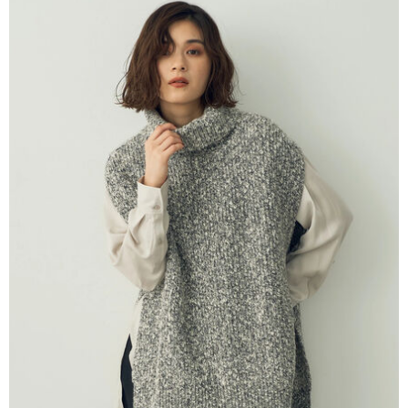
AFTEE先享後付是「在收到商品之後才付款」的支付方式。 讓您購物簡單
3.實際核准額度、可分期數及費用金額請依後續交易確認頁面所載為準。
便利好安心！
4.訂單成立30分鐘內，如未前往確認交易或遇審核未通過，訂單將自動取
１．簡單：不需註冊會員、不需綁卡、不需儲值。
運送方式
消。如遇「轉專審核」未通過狀況，表示未達大哥付你分期系統評分，恕無
２．便利：只要手機號碼，簡訊認證，即可結帳。
法說明評估內容。
３．安心：先確認商品／服務後，再付款。
全家取貨付款
【繳款方式說明】
1.分期款項不併入電信帳單，「大哥付你分期」於每月結算日後寄送繳費提
每筆NT$60，滿NT$388(含以上)免運費
【「AFTEE先享後付」結帳流程】
醒簡訊。
１．於結帳方式選擇「AFTEE先享後付」後，將跳轉至「AFTEE先享後付」
2.透過簡訊連結打開帳單後，可選擇「超商條碼／台灣大直營門市／銀行轉
全家純取貨
結帳頁面，進行簡訊認證並確認金額後，即可完成結帳。
帳／街口支付／iPASS MONEY」等通路繳費。
２．訂單成立數日內，您將收到繳費通知簡訊。
每筆NT$60，滿NT$388(含以上)免運費
３．收到繳費通知簡訊後14天內，點擊此簡訊中的連結，可透過四大超商／
【注意事項】
ATM／網路銀行／等多元方式進行付款，方視為交易完成。
萊爾富取貨付款
1.本服務係由「台灣大哥大股份有限公司」（以下簡稱本公司）所提供，讓
※ 請注意：結帳手續完成當下不需立刻繳費，但若您需要取消訂單，請聯絡
用戶於交易時，得透過本服務購買商品或服務，並由商店將買賣／分期付款
每筆NT$60，滿NT$888(含以上)免運費
購買商品的店家。未經商家同意取消之訂單仍視為有效，需透過AFTEE先享
買賣價金債權讓與本公司後，依約使用本公司帳單繳交帳款。
後付繳納相關費用。
2.基於同意付款使用「大哥付你分期」之契約關係目的，商店將以您的個人
萊爾富純取貨
※ 交易是否成功請以「AFTEE先享後付 」之結帳頁面顯示為準，若有關於
資料（包含姓名、電話或地址）提供予台灣大哥大進項蒐集、處理及利用，
是否繳費成功／繳費後需取消欲退款等相關疑問，請聯繫「AFTEE先享後付
每筆NT$60，滿NT$888(含以上)免運費
由本公司與您本人進行分期帳單所需資料之確認、核對及更正。
客戶支援中心」
https://netprotections.freshdesk.com/support/home
3.完整用戶服務條款，請詳閱以下連結：
https://oppay.tw/userRule
7-11取貨付款
【注意事項】
１．透過由恩沛科技股份有限公司提供之「AFTEE先享後付」服務完成之交
每筆NT$60，滿NT$888(含以上)免運費
易，需依本服務之必要範圍內提供個人資料，並將交易相關給付款項請求債
權轉讓予恩沛科技股份有限公司。
7-11純取貨
２．關於個人資料處理事宜，請瀏覽以下網址：
每筆NT$60，滿NT$888(含以上)免運費
https://aftee.tw/terms/#terms3