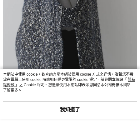
本網站中使用 cookie，欲查詢有關本網站使用 cookie 方式之詳情，及若您不希
望在電腦上使用 cookie 時應如何變更電腦的 cookie 設定，請參閱本網站「
隱私
權條款
」之 Cookie 聲明。您繼續使用本網站即表示您同意本公司得按本網站使
用條款之 Cookie 聲明使用 cookie。
了解更多 >
我知道了