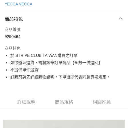
YECCA VECCA
信用卡分期付款
3 期 0 利率 每期
NT$1,016
21家銀行
商品特色
合作金庫商業銀行
第一商業銀行
超商取貨付款
商品編號
華南商業銀行
彰化商業銀行
9290464
LINE Pay
上海商業儲蓄銀行
台北富邦商業銀行
國泰世華商業銀行
兆豐國際商業銀行
商品特色
Apple Pay
臺灣中小企業銀行
台中商業銀行
於 STRIPE CLUB TAIWAN購買之訂單
匯豐（台灣）商業銀行
華泰商業銀行
街口支付
如欲辦理退貨，需將該筆訂單商品【全數一併退回】
聯邦商業銀行
遠東國際商業銀行
元大商業銀行
永豐商業銀行
不提供單件退貨!!
悠遊付
玉山商業銀行
星展（台灣）商業銀行
訂購前請先詳讀購物說明，下單後即代表同意賣場規定。
台新國際商業銀行
中國信託商業銀行
Google Pay
台灣樂天信用卡公司
大哥付你分期
相關說明
詳細說明
商品規格
相關推薦
【大哥付你分期使用說明】
AFTEE先享後付
1.本服務由台灣大哥大提供，台灣大哥大用戶可立即使用無須另外申請。
2.付款方式選擇「大哥付你分期」，訂單成立後會自動跳轉到大哥付的交易
相關說明
流程，驗證手機門號後，選擇欲分期的期數、繳款截止日，確認付款後即完
【關於「AFTEE先享後付」】
成交易。
ATM付款