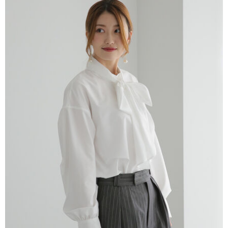
AFTEE先享後付是「在收到商品之後才付款」的支付方式。 讓您購物簡單
3.實際核准額度、可分期數及費用金額請依後續交易確認頁面所載為準。
便利好安心！
4.訂單成立30分鐘內，如未前往確認交易或遇審核未通過，訂單將自動取
１．簡單：不需註冊會員、不需綁卡、不需儲值。
運送方式
消。如遇「轉專審核」未通過狀況，表示未達大哥付你分期系統評分，恕無
２．便利：只要手機號碼，簡訊認證，即可結帳。
法說明評估內容。
３．安心：先確認商品／服務後，再付款。
全家取貨付款
【繳款方式說明】
1.分期款項不併入電信帳單，「大哥付你分期」於每月結算日後寄送繳費提
每筆NT$60，滿NT$388(含以上)免運費
【「AFTEE先享後付」結帳流程】
醒簡訊。
１．於結帳方式選擇「AFTEE先享後付」後，將跳轉至「AFTEE先享後付」
2.透過簡訊連結打開帳單後，可選擇「超商條碼／台灣大直營門市／銀行轉
全家純取貨
結帳頁面，進行簡訊認證並確認金額後，即可完成結帳。
帳／街口支付／iPASS MONEY」等通路繳費。
２．訂單成立數日內，您將收到繳費通知簡訊。
每筆NT$60，滿NT$388(含以上)免運費
３．收到繳費通知簡訊後14天內，點擊此簡訊中的連結，可透過四大超商／
【注意事項】
ATM／網路銀行／等多元方式進行付款，方視為交易完成。
萊爾富取貨付款
1.本服務係由「台灣大哥大股份有限公司」（以下簡稱本公司）所提供，讓
※ 請注意：結帳手續完成當下不需立刻繳費，但若您需要取消訂單，請聯絡
用戶於交易時，得透過本服務購買商品或服務，並由商店將買賣／分期付款
每筆NT$60，滿NT$888(含以上)免運費
購買商品的店家。未經商家同意取消之訂單仍視為有效，需透過AFTEE先享
買賣價金債權讓與本公司後，依約使用本公司帳單繳交帳款。
後付繳納相關費用。
2.基於同意付款使用「大哥付你分期」之契約關係目的，商店將以您的個人
萊爾富純取貨
※ 交易是否成功請以「AFTEE先享後付 」之結帳頁面顯示為準，若有關於
資料（包含姓名、電話或地址）提供予台灣大哥大進項蒐集、處理及利用，
是否繳費成功／繳費後需取消欲退款等相關疑問，請聯繫「AFTEE先享後付
每筆NT$60，滿NT$888(含以上)免運費
由本公司與您本人進行分期帳單所需資料之確認、核對及更正。
客戶支援中心」
https://netprotections.freshdesk.com/support/home
3.完整用戶服務條款，請詳閱以下連結：
https://oppay.tw/userRule
7-11取貨付款
【注意事項】
１．透過由恩沛科技股份有限公司提供之「AFTEE先享後付」服務完成之交
每筆NT$60，滿NT$888(含以上)免運費
易，需依本服務之必要範圍內提供個人資料，並將交易相關給付款項請求債
權轉讓予恩沛科技股份有限公司。
7-11純取貨
２．關於個人資料處理事宜，請瀏覽以下網址：
每筆NT$60，滿NT$888(含以上)免運費
https://aftee.tw/terms/#terms3