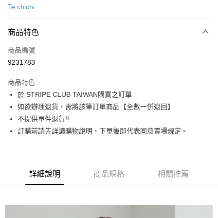
Te chichi
信用卡分期付款
3 期 0 利率 每期
NT$970
21家銀行
商品特色
合作金庫商業銀行
第一商業銀行
超商取貨付款
商品編號
華南商業銀行
彰化商業銀行
9231783
LINE Pay
上海商業儲蓄銀行
台北富邦商業銀行
國泰世華商業銀行
兆豐國際商業銀行
商品特色
Apple Pay
臺灣中小企業銀行
台中商業銀行
於 STRIPE CLUB TAIWAN購買之訂單
匯豐（台灣）商業銀行
華泰商業銀行
街口支付
如欲辦理退貨，需將該筆訂單商品【全數一併退回】
聯邦商業銀行
遠東國際商業銀行
元大商業銀行
永豐商業銀行
不提供單件退貨!!
悠遊付
玉山商業銀行
星展（台灣）商業銀行
訂購前請先詳讀購物說明，下單後即代表同意賣場規定。
台新國際商業銀行
中國信託商業銀行
Google Pay
台灣樂天信用卡公司
大哥付你分期
相關說明
詳細說明
商品規格
相關推薦
【大哥付你分期使用說明】
AFTEE先享後付
1.本服務由台灣大哥大提供，台灣大哥大用戶可立即使用無須另外申請。
2.付款方式選擇「大哥付你分期」，訂單成立後會自動跳轉到大哥付的交易
相關說明
流程，驗證手機門號後，選擇欲分期的期數、繳款截止日，確認付款後即完
【關於「AFTEE先享後付」】
成交易。
ATM付款