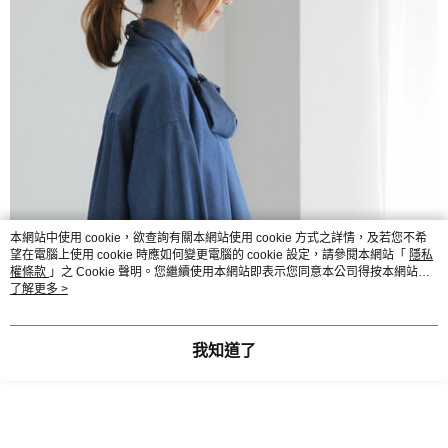
本網站中使用 cookie，欲查詢有關本網站使用 cookie 方式之詳情，及若您不希
望在電腦上使用 cookie 時應如何變更電腦的 cookie 設定，請參閱本網站「
隱私
權條款
」之 Cookie 聲明。您繼續使用本網站即表示您同意本公司得按本網站使
用條款之 Cookie 聲明使用 cookie。
了解更多 >
我知道了