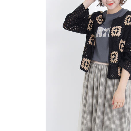
【注意事
／ATM／
1.本服務
※ 請注意
萊爾富取
用戶於交
絡購買商品
款買賣價
先享後付
每筆NT$6
2.基於同
※ 交易是
資料（包
是否繳費成
萊爾富純
用，由本
付客戶支
每筆NT$6
3.完整用
【注意事
7-11取貨
１．透過由
交易，需
每筆NT$6
求債權轉
２．關於
7-11純取
https://aft
每筆NT$6
３．未成
「AFTE
宅配
任。
４．使用「
每筆NT$9
即時審查
結果請求
５．嚴禁
形，恩沛
動。