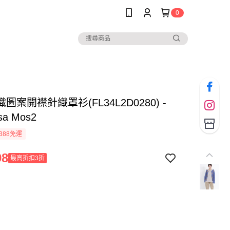
0
圖案開襟針織罩衫(FL34L2D0280) -
sa Mos2
388免運
98
最高折扣3折