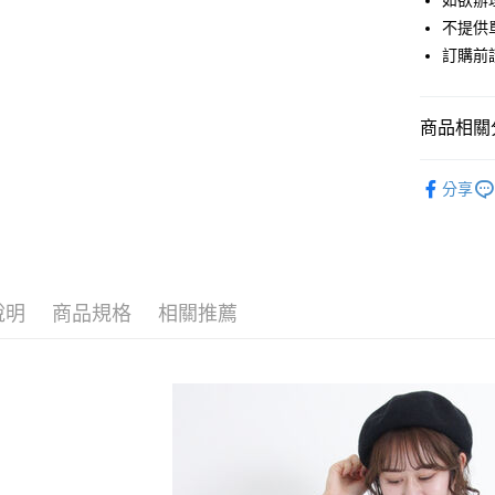
如欲辦
匯豐（
街口支付
不提供單
聯邦商
訂購前
元大商
悠遊付
玉山商
台新國
Google Pa
商品相關分
台灣樂
大哥付你
Samansa 
相關說明
分享
【大哥付
OUTER /
AFTEE先
1.本服務
2.付款方
相關說明
Samansa 
流程，驗
【關於「A
ATM付款
完成交易
Samansa 
AFTEE
3.實際核
便利好安
說明
商品規格
相關推薦
PRICE D
4.訂單成
１．簡單
消。如遇
２．便利
運送方式
SALE ITE
無法說明
３．安心
【繳款方
SALE ITE
全家取貨
1.分期款
【「AFT
醒簡訊。
每筆NT$6
１．於結帳
2.透過簡
付」結帳
帳／街口支
全家純取
２．訂單
３．收到繳
每筆NT$6