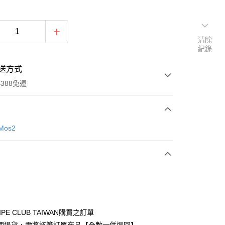
清除
紀錄
送方式
388免運
次付款
Mos2
期付款
0 利率 每期
NT$553
21家銀行
庫商業銀行
第一商業銀行
付款
業銀行
彰化商業銀行
業儲蓄銀行
台北富邦商業銀行
華商業銀行
兆豐國際商業銀行
IPE CLUB TAIWAN購買之訂單
小企業銀行
台中商業銀行