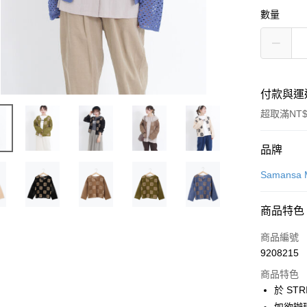
數量
付款與運
超取滿NT$
付款方式
品牌
信用卡一
Samansa 
信用卡分
商品特色
3 期 
商品編號
合作金
超商取貨
9208215
華南商
LINE Pay
上海商
商品特色
國泰世
於 STR
Apple Pay
臺灣中