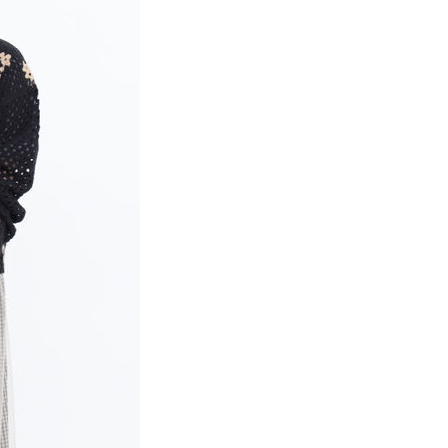
項】
網路銀行／等多元方式進行付款，方視為交易完成。
係由「台灣大哥大股份有限公司」（以下簡稱本公司）所提供，讓
：結帳手續完成當下不需立刻繳費，但若您需要取消訂單，請聯
貨付款
易時，得透過本服務購買商品或服務，並由商店將買賣／分期付
的店家。未經商家同意取消之訂單仍視為有效，需透過AFTEE
金債權讓與本公司後，依約使用本公司帳單繳交帳款。
繳納相關費用。
0，滿NT$888(含以上)免運費
意付款使用「大哥付你分期」之契約關係目的，商店將以您的個人
否成功請以「AFTEE先享後付 」之結帳頁面顯示為準，若有關於
含姓名、電話或地址）提供予台灣大哥大進項蒐集、處理及利
功／繳費後需取消欲退款等相關疑問，請聯繫「AFTEE先享後
取貨
公司與您本人進行分期帳單所需資料之確認、核對及更正。
援中心」
https://netprotections.freshdesk.com/support/home
0，滿NT$888(含以上)免運費
戶服務條款，請詳閱以下連結：
https://oppay.tw/userRule
項】
付款
恩沛科技股份有限公司提供之「AFTEE先享後付」服務完成之
依本服務之必要範圍內提供個人資料，並將交易相關給付款項請
0，滿NT$888(含以上)免運費
讓予恩沛科技股份有限公司。
個人資料處理事宜，請瀏覽以下網址：
貨
ee.tw/terms/#terms3
0，滿NT$888(含以上)免運費
年的使用者請事先徵得法定代理人或監護人之同意方可使用
E先享後付」，若未經同意申辦者引起之損失，本公司不負相關責
AFTEE先享後付」時，將依據個別帳號之用戶狀況，依本公司
0，滿NT$888(含以上)免運費
核予不同之上限額度；若仍有額度不足之情形，本公司將視審查
用戶進行身份認證。
一人註冊多個帳號或使用他人資訊註冊。若發現惡意使用之情
科技股份有限公司將有權停止該用戶之使用額度並採取法律行