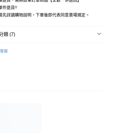
理退貨，需將該筆訂單商品【全數一併退回】
台灣）商業銀行
華泰商業銀行
件退貨!!
業銀行
遠東國際商業銀行
請先詳讀購物說明，下單後即代表同意賣場規定。
業銀行
永豐商業銀行
業銀行
星展（台灣）商業銀行
際商業銀行
中國信託商業銀行
y
類 (7)
天信用卡公司
分期
Mos2
Natural 自然感
客服
你分期使用說明】
 外套
享後付
由台灣大哥大提供，台灣大哥大用戶可立即使用無須另外申請。
式選擇「大哥付你分期」，訂單成立後會自動跳轉到大哥付的交易
Mos2
OUTER / 外套
證手機門號後，選擇欲分期的期數、繳款截止日，確認付款後即
FTEE先享後付」】
。
Mos2
ALL ITEMS
先享後付是「在收到商品之後才付款」的支付方式。 讓您購物簡單
准額度、可分期數及費用金額請依後續交易確認頁面所載為準。
心！
OWN
Samansa Mos2
立30分鐘內，如未前往確認交易或遇審核未通過，訂單將自動取
：不需註冊會員、不需綁卡、不需儲值。
「轉專審核」未通過狀況，表示未達大哥付你分期系統評分，恕
：只要手機號碼，簡訊認證，即可結帳。
MS
單筆滿$888現抵$88
評估內容。
：先確認商品／服務後，再付款。
式說明】
MS
最高折扣 ➯ 3折
付款
項不併入電信帳單，「大哥付你分期」於每月結算日後寄送繳費提
EE先享後付」結帳流程】
0，滿NT$388(含以上)免運費
方式選擇「AFTEE先享後付」後，將跳轉至「AFTEE先享後
訊連結打開帳單後，可選擇「超商條碼／台灣大直營門市／銀行轉
頁面，進行簡訊認證並確認金額後，即可完成結帳。
付／iPASS MONEY」等通路繳費。
貨
成立數日內，您將收到繳費通知簡訊。
費通知簡訊後14天內，點擊此簡訊中的連結，可透過四大超商
0，滿NT$388(含以上)免運費