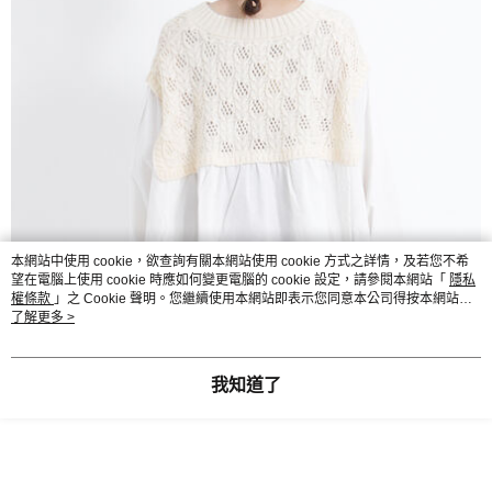
本網站中使用 cookie，欲查詢有關本網站使用 cookie 方式之詳情，及若您不希
望在電腦上使用 cookie 時應如何變更電腦的 cookie 設定，請參閱本網站「
隱私
權條款
」之 Cookie 聲明。您繼續使用本網站即表示您同意本公司得按本網站使
用條款之 Cookie 聲明使用 cookie。
了解更多 >
我知道了