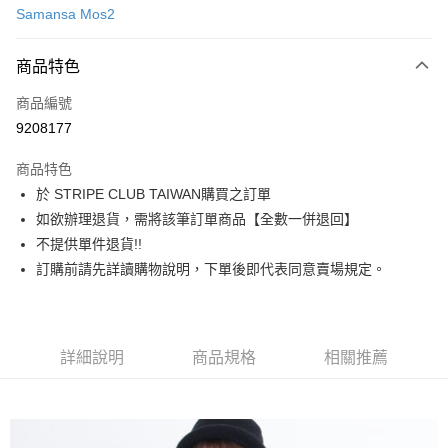
Samansa Mos2
信用卡分期付款
3 期 0 利率 每期
NT$753
21家銀行
商品特色
合作金庫商業銀行
第一商業銀行
超商取貨付款
商品編號
華南商業銀行
彰化商業銀行
9208177
LINE Pay
上海商業儲蓄銀行
台北富邦商業銀行
國泰世華商業銀行
兆豐國際商業銀行
商品特色
Apple Pay
臺灣中小企業銀行
台中商業銀行
於 STRIPE CLUB TAIWAN購買之訂單
匯豐（台灣）商業銀行
華泰商業銀行
街口支付
如欲辦理退貨，需將該筆訂單商品【全數一併退回】
聯邦商業銀行
遠東國際商業銀行
元大商業銀行
永豐商業銀行
不提供單件退貨!!
悠遊付
玉山商業銀行
星展（台灣）商業銀行
訂購前請先詳讀購物說明，下單後即代表同意賣場規定。
台新國際商業銀行
中國信託商業銀行
Google Pay
台灣樂天信用卡公司
大哥付你分期
相關說明
詳細說明
商品規格
相關推薦
【大哥付你分期使用說明】
AFTEE先享後付
1.本服務由台灣大哥大提供，台灣大哥大用戶可立即使用無須另外申請。
2.付款方式選擇「大哥付你分期」，訂單成立後會自動跳轉到大哥付的交易
相關說明
流程，驗證手機門號後，選擇欲分期的期數、繳款截止日，確認付款後即完
【關於「AFTEE先享後付」】
成交易。
ATM付款