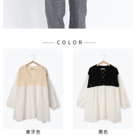
３．未成年的使用者請事先徵得法定代理人或監護人之同意方可使用
宅配
「AFTEE先享後付」，若未經同意申辦者引起之損失，本公司不負相關責
任。
每筆NT$90，滿NT$888(含以上)免運費
４．使用「AFTEE先享後付」時，將依據個別帳號之用戶狀況，依本公司即
時審查核予不同之上限額度；若仍有額度不足之情形，本公司將視審查結果
請求用戶進行身份認證。
５．嚴禁一人註冊多個帳號或使用他人資訊註冊。若發現惡意使用之情形，
恩沛科技股份有限公司將有權停止該用戶之使用額度並採取法律行動。