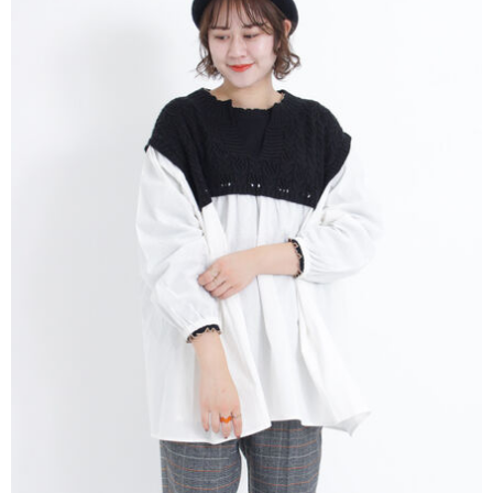
AFTEE先享後付是「在收到商品之後才付款」的支付方式。 讓您購物簡單
3.實際核准額度、可分期數及費用金額請依後續交易確認頁面所載為準。
便利好安心！
4.訂單成立30分鐘內，如未前往確認交易或遇審核未通過，訂單將自動取
１．簡單：不需註冊會員、不需綁卡、不需儲值。
運送方式
消。如遇「轉專審核」未通過狀況，表示未達大哥付你分期系統評分，恕無
２．便利：只要手機號碼，簡訊認證，即可結帳。
法說明評估內容。
３．安心：先確認商品／服務後，再付款。
全家取貨付款
【繳款方式說明】
1.分期款項不併入電信帳單，「大哥付你分期」於每月結算日後寄送繳費提
每筆NT$60，滿NT$388(含以上)免運費
【「AFTEE先享後付」結帳流程】
醒簡訊。
１．於結帳方式選擇「AFTEE先享後付」後，將跳轉至「AFTEE先享後付」
2.透過簡訊連結打開帳單後，可選擇「超商條碼／台灣大直營門市／銀行轉
全家純取貨
結帳頁面，進行簡訊認證並確認金額後，即可完成結帳。
帳／街口支付／iPASS MONEY」等通路繳費。
２．訂單成立數日內，您將收到繳費通知簡訊。
每筆NT$60，滿NT$388(含以上)免運費
３．收到繳費通知簡訊後14天內，點擊此簡訊中的連結，可透過四大超商／
【注意事項】
ATM／網路銀行／等多元方式進行付款，方視為交易完成。
萊爾富取貨付款
1.本服務係由「台灣大哥大股份有限公司」（以下簡稱本公司）所提供，讓
※ 請注意：結帳手續完成當下不需立刻繳費，但若您需要取消訂單，請聯絡
用戶於交易時，得透過本服務購買商品或服務，並由商店將買賣／分期付款
每筆NT$60，滿NT$888(含以上)免運費
購買商品的店家。未經商家同意取消之訂單仍視為有效，需透過AFTEE先享
買賣價金債權讓與本公司後，依約使用本公司帳單繳交帳款。
後付繳納相關費用。
2.基於同意付款使用「大哥付你分期」之契約關係目的，商店將以您的個人
萊爾富純取貨
※ 交易是否成功請以「AFTEE先享後付 」之結帳頁面顯示為準，若有關於
資料（包含姓名、電話或地址）提供予台灣大哥大進項蒐集、處理及利用，
是否繳費成功／繳費後需取消欲退款等相關疑問，請聯繫「AFTEE先享後付
每筆NT$60，滿NT$888(含以上)免運費
由本公司與您本人進行分期帳單所需資料之確認、核對及更正。
客戶支援中心」
https://netprotections.freshdesk.com/support/home
3.完整用戶服務條款，請詳閱以下連結：
https://oppay.tw/userRule
7-11取貨付款
【注意事項】
１．透過由恩沛科技股份有限公司提供之「AFTEE先享後付」服務完成之交
每筆NT$60，滿NT$888(含以上)免運費
易，需依本服務之必要範圍內提供個人資料，並將交易相關給付款項請求債
權轉讓予恩沛科技股份有限公司。
7-11純取貨
２．關於個人資料處理事宜，請瀏覽以下網址：
每筆NT$60，滿NT$888(含以上)免運費
https://aftee.tw/terms/#terms3