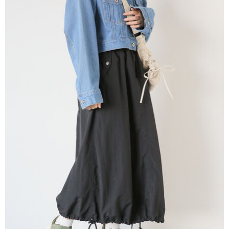
AFTEE先享後付是「在收到商品之後才付款」的支付方式。 讓您購物簡單
3.實際核准額度、可分期數及費用金額請依後續交易確認頁面所載為準。
便利好安心！
4.訂單成立30分鐘內，如未前往確認交易或遇審核未通過，訂單將自動取
１．簡單：不需註冊會員、不需綁卡、不需儲值。
運送方式
消。如遇「轉專審核」未通過狀況，表示未達大哥付你分期系統評分，恕無
２．便利：只要手機號碼，簡訊認證，即可結帳。
法說明評估內容。
３．安心：先確認商品／服務後，再付款。
全家取貨付款
【繳款方式說明】
1.分期款項不併入電信帳單，「大哥付你分期」於每月結算日後寄送繳費提
每筆NT$60，滿NT$1,500(含以上)免運費
【「AFTEE先享後付」結帳流程】
醒簡訊。
１．於結帳方式選擇「AFTEE先享後付」後，將跳轉至「AFTEE先享後付」
2.透過簡訊連結打開帳單後，可選擇「超商條碼／台灣大直營門市／銀行轉
全家純取貨
結帳頁面，進行簡訊認證並確認金額後，即可完成結帳。
帳／街口支付／iPASS MONEY」等通路繳費。
２．訂單成立數日內，您將收到繳費通知簡訊。
每筆NT$60，滿NT$1,500(含以上)免運費
３．收到繳費通知簡訊後14天內，點擊此簡訊中的連結，可透過四大超商／
【注意事項】
ATM／網路銀行／等多元方式進行付款，方視為交易完成。
萊爾富取貨付款
1.本服務係由「台灣大哥大股份有限公司」（以下簡稱本公司）所提供，讓
※ 請注意：結帳手續完成當下不需立刻繳費，但若您需要取消訂單，請聯絡
用戶於交易時，得透過本服務購買商品或服務，並由商店將買賣／分期付款
每筆NT$60，滿NT$1,500(含以上)免運費
購買商品的店家。未經商家同意取消之訂單仍視為有效，需透過AFTEE先享
買賣價金債權讓與本公司後，依約使用本公司帳單繳交帳款。
後付繳納相關費用。
2.基於同意付款使用「大哥付你分期」之契約關係目的，商店將以您的個人
萊爾富純取貨
※ 交易是否成功請以「AFTEE先享後付 」之結帳頁面顯示為準，若有關於
資料（包含姓名、電話或地址）提供予台灣大哥大進項蒐集、處理及利用，
是否繳費成功／繳費後需取消欲退款等相關疑問，請聯繫「AFTEE先享後付
每筆NT$60，滿NT$1,500(含以上)免運費
由本公司與您本人進行分期帳單所需資料之確認、核對及更正。
客戶支援中心」
https://netprotections.freshdesk.com/support/home
3.完整用戶服務條款，請詳閱以下連結：
https://oppay.tw/userRule
7-11取貨付款
【注意事項】
１．透過由恩沛科技股份有限公司提供之「AFTEE先享後付」服務完成之交
每筆NT$60，滿NT$1,500(含以上)免運費
易，需依本服務之必要範圍內提供個人資料，並將交易相關給付款項請求債
權轉讓予恩沛科技股份有限公司。
7-11純取貨
２．關於個人資料處理事宜，請瀏覽以下網址：
每筆NT$60，滿NT$1,500(含以上)免運費
https://aftee.tw/terms/#terms3