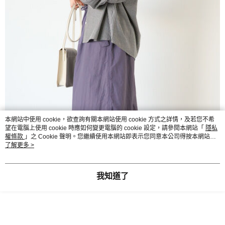
本網站中使用 cookie，欲查詢有關本網站使用 cookie 方式之詳情，及若您不希
望在電腦上使用 cookie 時應如何變更電腦的 cookie 設定，請參閱本網站「
隱私
權條款
」之 Cookie 聲明。您繼續使用本網站即表示您同意本公司得按本網站使
用條款之 Cookie 聲明使用 cookie。
了解更多 >
我知道了