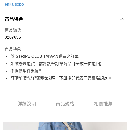
ehka sopo
信用卡分期付款
3 期 0 利率 每期
NT$970
21家銀行
商品特色
合作金庫商業銀行
第一商業銀行
超商取貨付款
商品編號
華南商業銀行
彰化商業銀行
9207695
LINE Pay
上海商業儲蓄銀行
台北富邦商業銀行
國泰世華商業銀行
兆豐國際商業銀行
商品特色
Apple Pay
臺灣中小企業銀行
台中商業銀行
於 STRIPE CLUB TAIWAN購買之訂單
匯豐（台灣）商業銀行
華泰商業銀行
街口支付
如欲辦理退貨，需將該筆訂單商品【全數一併退回】
聯邦商業銀行
遠東國際商業銀行
元大商業銀行
永豐商業銀行
不提供單件退貨!!
悠遊付
玉山商業銀行
星展（台灣）商業銀行
訂購前請先詳讀購物說明，下單後即代表同意賣場規定。
台新國際商業銀行
中國信託商業銀行
Google Pay
台灣樂天信用卡公司
大哥付你分期
相關說明
詳細說明
商品規格
相關推薦
【大哥付你分期使用說明】
AFTEE先享後付
1.本服務由台灣大哥大提供，台灣大哥大用戶可立即使用無須另外申請。
2.付款方式選擇「大哥付你分期」，訂單成立後會自動跳轉到大哥付的交易
相關說明
流程，驗證手機門號後，選擇欲分期的期數、繳款截止日，確認付款後即完
【關於「AFTEE先享後付」】
成交易。
ATM付款