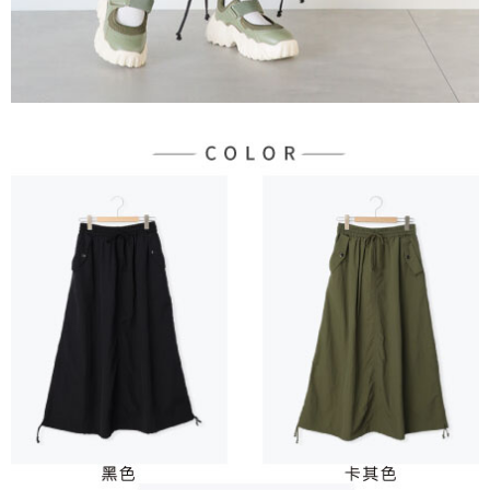
３．未成年的使用者請事先徵得法定代理人或監護人之同意方可使用
宅配
「AFTEE先享後付」，若未經同意申辦者引起之損失，本公司不負相關責
任。
每筆NT$90，滿NT$1,500(含以上)免運費
４．使用「AFTEE先享後付」時，將依據個別帳號之用戶狀況，依本公司即
時審查核予不同之上限額度；若仍有額度不足之情形，本公司將視審查結果
請求用戶進行身份認證。
５．嚴禁一人註冊多個帳號或使用他人資訊註冊。若發現惡意使用之情形，
恩沛科技股份有限公司將有權停止該用戶之使用額度並採取法律行動。