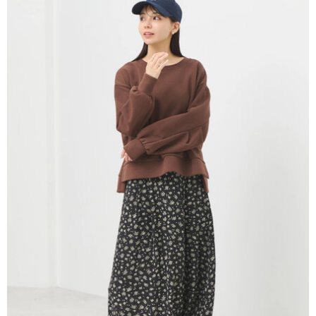
AFTEE先享後付是「在收到商品之後才付款」的支付方式。 讓您購物簡單
3.實際核准額度、可分期數及費用金額請依後續交易確認頁面所載為準。
便利好安心！
4.訂單成立30分鐘內，如未前往確認交易或遇審核未通過，訂單將自動取
１．簡單：不需註冊會員、不需綁卡、不需儲值。
運送方式
消。如遇「轉專審核」未通過狀況，表示未達大哥付你分期系統評分，恕無
２．便利：只要手機號碼，簡訊認證，即可結帳。
法說明評估內容。
３．安心：先確認商品／服務後，再付款。
全家取貨付款
【繳款方式說明】
1.分期款項不併入電信帳單，「大哥付你分期」於每月結算日後寄送繳費提
每筆NT$60，滿NT$388(含以上)免運費
【「AFTEE先享後付」結帳流程】
醒簡訊。
１．於結帳方式選擇「AFTEE先享後付」後，將跳轉至「AFTEE先享後付」
2.透過簡訊連結打開帳單後，可選擇「超商條碼／台灣大直營門市／銀行轉
全家純取貨
結帳頁面，進行簡訊認證並確認金額後，即可完成結帳。
帳／街口支付／iPASS MONEY」等通路繳費。
２．訂單成立數日內，您將收到繳費通知簡訊。
每筆NT$60，滿NT$388(含以上)免運費
３．收到繳費通知簡訊後14天內，點擊此簡訊中的連結，可透過四大超商／
【注意事項】
ATM／網路銀行／等多元方式進行付款，方視為交易完成。
萊爾富取貨付款
1.本服務係由「台灣大哥大股份有限公司」（以下簡稱本公司）所提供，讓
※ 請注意：結帳手續完成當下不需立刻繳費，但若您需要取消訂單，請聯絡
用戶於交易時，得透過本服務購買商品或服務，並由商店將買賣／分期付款
每筆NT$60，滿NT$888(含以上)免運費
購買商品的店家。未經商家同意取消之訂單仍視為有效，需透過AFTEE先享
買賣價金債權讓與本公司後，依約使用本公司帳單繳交帳款。
後付繳納相關費用。
2.基於同意付款使用「大哥付你分期」之契約關係目的，商店將以您的個人
萊爾富純取貨
※ 交易是否成功請以「AFTEE先享後付 」之結帳頁面顯示為準，若有關於
資料（包含姓名、電話或地址）提供予台灣大哥大進項蒐集、處理及利用，
是否繳費成功／繳費後需取消欲退款等相關疑問，請聯繫「AFTEE先享後付
每筆NT$60，滿NT$888(含以上)免運費
由本公司與您本人進行分期帳單所需資料之確認、核對及更正。
客戶支援中心」
https://netprotections.freshdesk.com/support/home
3.完整用戶服務條款，請詳閱以下連結：
https://oppay.tw/userRule
7-11取貨付款
【注意事項】
１．透過由恩沛科技股份有限公司提供之「AFTEE先享後付」服務完成之交
每筆NT$60，滿NT$888(含以上)免運費
易，需依本服務之必要範圍內提供個人資料，並將交易相關給付款項請求債
權轉讓予恩沛科技股份有限公司。
7-11純取貨
２．關於個人資料處理事宜，請瀏覽以下網址：
每筆NT$60，滿NT$888(含以上)免運費
https://aftee.tw/terms/#terms3