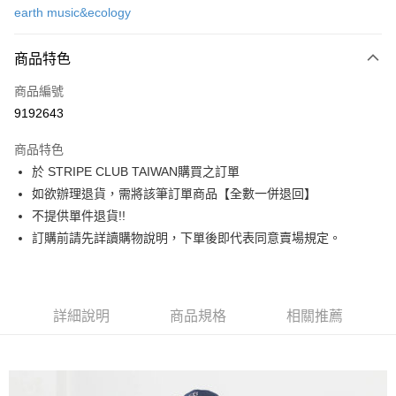
earth music&ecology
信用卡分期付款
3 期 0 利率 每期
NT$580
21家銀行
商品特色
合作金庫商業銀行
第一商業銀行
超商取貨付款
商品編號
華南商業銀行
彰化商業銀行
9192643
LINE Pay
上海商業儲蓄銀行
台北富邦商業銀行
國泰世華商業銀行
兆豐國際商業銀行
商品特色
Apple Pay
臺灣中小企業銀行
台中商業銀行
於 STRIPE CLUB TAIWAN購買之訂單
匯豐（台灣）商業銀行
華泰商業銀行
街口支付
如欲辦理退貨，需將該筆訂單商品【全數一併退回】
聯邦商業銀行
遠東國際商業銀行
元大商業銀行
永豐商業銀行
不提供單件退貨!!
悠遊付
玉山商業銀行
星展（台灣）商業銀行
訂購前請先詳讀購物說明，下單後即代表同意賣場規定。
台新國際商業銀行
中國信託商業銀行
Google Pay
台灣樂天信用卡公司
大哥付你分期
相關說明
詳細說明
商品規格
相關推薦
【大哥付你分期使用說明】
AFTEE先享後付
1.本服務由台灣大哥大提供，台灣大哥大用戶可立即使用無須另外申請。
2.付款方式選擇「大哥付你分期」，訂單成立後會自動跳轉到大哥付的交易
相關說明
流程，驗證手機門號後，選擇欲分期的期數、繳款截止日，確認付款後即完
【關於「AFTEE先享後付」】
成交易。
ATM付款