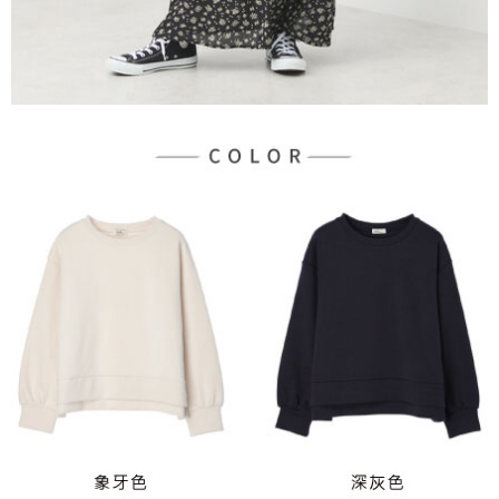
３．未成年的使用者請事先徵得法定代理人或監護人之同意方可使用
宅配
「AFTEE先享後付」，若未經同意申辦者引起之損失，本公司不負相關責
任。
每筆NT$90，滿NT$888(含以上)免運費
４．使用「AFTEE先享後付」時，將依據個別帳號之用戶狀況，依本公司即
時審查核予不同之上限額度；若仍有額度不足之情形，本公司將視審查結果
請求用戶進行身份認證。
５．嚴禁一人註冊多個帳號或使用他人資訊註冊。若發現惡意使用之情形，
恩沛科技股份有限公司將有權停止該用戶之使用額度並採取法律行動。