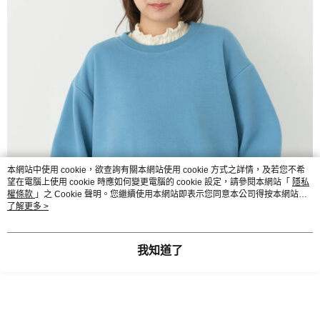
本網站中使用 cookie，欲查詢有關本網站使用 cookie 方式之詳情，及若您不希
望在電腦上使用 cookie 時應如何變更電腦的 cookie 設定，請參閱本網站「
隱私
權條款
」之 Cookie 聲明。您繼續使用本網站即表示您同意本公司得按本網站使
用條款之 Cookie 聲明使用 cookie。
了解更多 >
我知道了