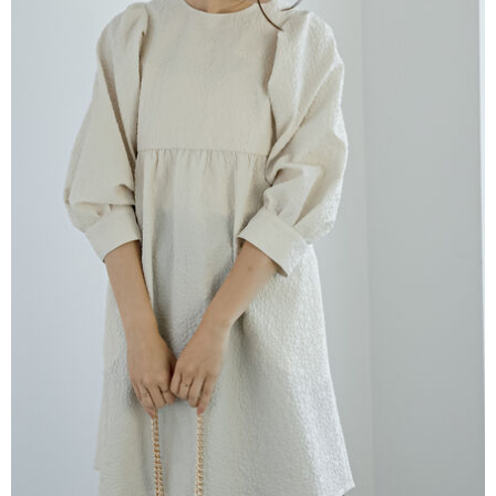
AFTEE先享後付是「在收到商品之後才付款」的支付方式。 讓您購物簡單
3.實際核准額度、可分期數及費用金額請依後續交易確認頁面所載為準。
便利好安心！
4.訂單成立30分鐘內，如未前往確認交易或遇審核未通過，訂單將自動取
１．簡單：不需註冊會員、不需綁卡、不需儲值。
運送方式
消。如遇「轉專審核」未通過狀況，表示未達大哥付你分期系統評分，恕無
２．便利：只要手機號碼，簡訊認證，即可結帳。
法說明評估內容。
３．安心：先確認商品／服務後，再付款。
全家取貨付款
【繳款方式說明】
1.分期款項不併入電信帳單，「大哥付你分期」於每月結算日後寄送繳費提
每筆NT$60，滿NT$388(含以上)免運費
【「AFTEE先享後付」結帳流程】
醒簡訊。
１．於結帳方式選擇「AFTEE先享後付」後，將跳轉至「AFTEE先享後付」
2.透過簡訊連結打開帳單後，可選擇「超商條碼／台灣大直營門市／銀行轉
全家純取貨
結帳頁面，進行簡訊認證並確認金額後，即可完成結帳。
帳／街口支付／iPASS MONEY」等通路繳費。
２．訂單成立數日內，您將收到繳費通知簡訊。
每筆NT$60，滿NT$388(含以上)免運費
３．收到繳費通知簡訊後14天內，點擊此簡訊中的連結，可透過四大超商／
【注意事項】
ATM／網路銀行／等多元方式進行付款，方視為交易完成。
萊爾富取貨付款
1.本服務係由「台灣大哥大股份有限公司」（以下簡稱本公司）所提供，讓
※ 請注意：結帳手續完成當下不需立刻繳費，但若您需要取消訂單，請聯絡
用戶於交易時，得透過本服務購買商品或服務，並由商店將買賣／分期付款
每筆NT$60，滿NT$888(含以上)免運費
購買商品的店家。未經商家同意取消之訂單仍視為有效，需透過AFTEE先享
買賣價金債權讓與本公司後，依約使用本公司帳單繳交帳款。
後付繳納相關費用。
2.基於同意付款使用「大哥付你分期」之契約關係目的，商店將以您的個人
萊爾富純取貨
※ 交易是否成功請以「AFTEE先享後付 」之結帳頁面顯示為準，若有關於
資料（包含姓名、電話或地址）提供予台灣大哥大進項蒐集、處理及利用，
是否繳費成功／繳費後需取消欲退款等相關疑問，請聯繫「AFTEE先享後付
每筆NT$60，滿NT$888(含以上)免運費
由本公司與您本人進行分期帳單所需資料之確認、核對及更正。
客戶支援中心」
https://netprotections.freshdesk.com/support/home
3.完整用戶服務條款，請詳閱以下連結：
https://oppay.tw/userRule
7-11取貨付款
【注意事項】
１．透過由恩沛科技股份有限公司提供之「AFTEE先享後付」服務完成之交
每筆NT$60，滿NT$888(含以上)免運費
易，需依本服務之必要範圍內提供個人資料，並將交易相關給付款項請求債
權轉讓予恩沛科技股份有限公司。
7-11純取貨
２．關於個人資料處理事宜，請瀏覽以下網址：
每筆NT$60，滿NT$888(含以上)免運費
https://aftee.tw/terms/#terms3