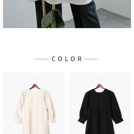
３．未成年的使用者請事先徵得法定代理人或監護人之同意方可使用
宅配
「AFTEE先享後付」，若未經同意申辦者引起之損失，本公司不負相關責
任。
每筆NT$90，滿NT$888(含以上)免運費
４．使用「AFTEE先享後付」時，將依據個別帳號之用戶狀況，依本公司即
時審查核予不同之上限額度；若仍有額度不足之情形，本公司將視審查結果
請求用戶進行身份認證。
５．嚴禁一人註冊多個帳號或使用他人資訊註冊。若發現惡意使用之情形，
恩沛科技股份有限公司將有權停止該用戶之使用額度並採取法律行動。