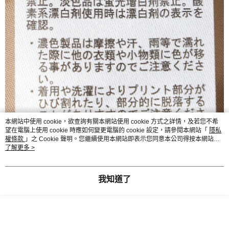
本網站中使用 cookie，欲查詢有關本網站使用 cookie 方式之詳情，及若您不希
望在電腦上使用 cookie 時應如何變更電腦的 cookie 設定，請參閱本網站「
隱私
權條款
」之 Cookie 聲明。您繼續使用本網站即表示您同意本公司得按本網站使
用條款之 Cookie 聲明使用 cookie。
了解更多 >
我知道了