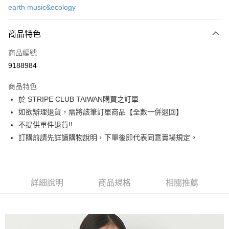
earth music&ecology
信用卡分期付款
3 期 0 利率 每期
NT$723
21家銀行
商品特色
合作金庫商業銀行
第一商業銀行
超商取貨付款
商品編號
華南商業銀行
彰化商業銀行
9188984
LINE Pay
上海商業儲蓄銀行
台北富邦商業銀行
國泰世華商業銀行
兆豐國際商業銀行
商品特色
Apple Pay
臺灣中小企業銀行
台中商業銀行
於 STRIPE CLUB TAIWAN購買之訂單
匯豐（台灣）商業銀行
華泰商業銀行
街口支付
如欲辦理退貨，需將該筆訂單商品【全數一併退回】
聯邦商業銀行
遠東國際商業銀行
元大商業銀行
永豐商業銀行
不提供單件退貨!!
悠遊付
玉山商業銀行
星展（台灣）商業銀行
訂購前請先詳讀購物說明，下單後即代表同意賣場規定。
台新國際商業銀行
中國信託商業銀行
Google Pay
台灣樂天信用卡公司
大哥付你分期
相關說明
詳細說明
商品規格
相關推薦
【大哥付你分期使用說明】
AFTEE先享後付
1.本服務由台灣大哥大提供，台灣大哥大用戶可立即使用無須另外申請。
2.付款方式選擇「大哥付你分期」，訂單成立後會自動跳轉到大哥付的交易
相關說明
流程，驗證手機門號後，選擇欲分期的期數、繳款截止日，確認付款後即完
【關於「AFTEE先享後付」】
成交易。
ATM付款