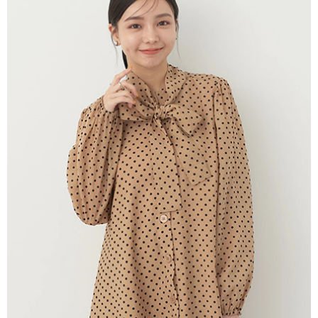
AFTEE先享後付是「在收到商品之後才付款」的支付方式。 讓您購物簡單
3.實際核准額度、可分期數及費用金額請依後續交易確認頁面所載為準。
便利好安心！
4.訂單成立30分鐘內，如未前往確認交易或遇審核未通過，訂單將自動取
１．簡單：不需註冊會員、不需綁卡、不需儲值。
運送方式
消。如遇「轉專審核」未通過狀況，表示未達大哥付你分期系統評分，恕無
２．便利：只要手機號碼，簡訊認證，即可結帳。
法說明評估內容。
３．安心：先確認商品／服務後，再付款。
全家取貨付款
【繳款方式說明】
1.分期款項不併入電信帳單，「大哥付你分期」於每月結算日後寄送繳費提
每筆NT$60，滿NT$388(含以上)免運費
【「AFTEE先享後付」結帳流程】
醒簡訊。
１．於結帳方式選擇「AFTEE先享後付」後，將跳轉至「AFTEE先享後付」
2.透過簡訊連結打開帳單後，可選擇「超商條碼／台灣大直營門市／銀行轉
全家純取貨
結帳頁面，進行簡訊認證並確認金額後，即可完成結帳。
帳／街口支付／iPASS MONEY」等通路繳費。
２．訂單成立數日內，您將收到繳費通知簡訊。
每筆NT$60，滿NT$388(含以上)免運費
３．收到繳費通知簡訊後14天內，點擊此簡訊中的連結，可透過四大超商／
【注意事項】
ATM／網路銀行／等多元方式進行付款，方視為交易完成。
萊爾富取貨付款
1.本服務係由「台灣大哥大股份有限公司」（以下簡稱本公司）所提供，讓
※ 請注意：結帳手續完成當下不需立刻繳費，但若您需要取消訂單，請聯絡
用戶於交易時，得透過本服務購買商品或服務，並由商店將買賣／分期付款
每筆NT$60，滿NT$888(含以上)免運費
購買商品的店家。未經商家同意取消之訂單仍視為有效，需透過AFTEE先享
買賣價金債權讓與本公司後，依約使用本公司帳單繳交帳款。
後付繳納相關費用。
2.基於同意付款使用「大哥付你分期」之契約關係目的，商店將以您的個人
萊爾富純取貨
※ 交易是否成功請以「AFTEE先享後付 」之結帳頁面顯示為準，若有關於
資料（包含姓名、電話或地址）提供予台灣大哥大進項蒐集、處理及利用，
是否繳費成功／繳費後需取消欲退款等相關疑問，請聯繫「AFTEE先享後付
每筆NT$60，滿NT$888(含以上)免運費
由本公司與您本人進行分期帳單所需資料之確認、核對及更正。
客戶支援中心」
https://netprotections.freshdesk.com/support/home
3.完整用戶服務條款，請詳閱以下連結：
https://oppay.tw/userRule
7-11取貨付款
【注意事項】
１．透過由恩沛科技股份有限公司提供之「AFTEE先享後付」服務完成之交
每筆NT$60，滿NT$888(含以上)免運費
易，需依本服務之必要範圍內提供個人資料，並將交易相關給付款項請求債
權轉讓予恩沛科技股份有限公司。
7-11純取貨
２．關於個人資料處理事宜，請瀏覽以下網址：
每筆NT$60，滿NT$888(含以上)免運費
https://aftee.tw/terms/#terms3