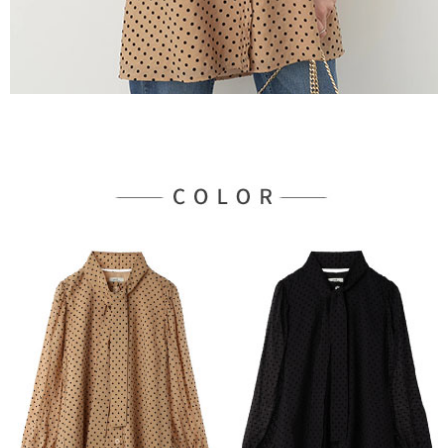
３．未成年的使用者請事先徵得法定代理人或監護人之同意方可使用
宅配
「AFTEE先享後付」，若未經同意申辦者引起之損失，本公司不負相關責
任。
每筆NT$90，滿NT$888(含以上)免運費
４．使用「AFTEE先享後付」時，將依據個別帳號之用戶狀況，依本公司即
時審查核予不同之上限額度；若仍有額度不足之情形，本公司將視審查結果
請求用戶進行身份認證。
５．嚴禁一人註冊多個帳號或使用他人資訊註冊。若發現惡意使用之情形，
恩沛科技股份有限公司將有權停止該用戶之使用額度並採取法律行動。