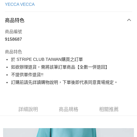
YECCA VECCA
信用卡分期付款
3 期 0 利率 每期
NT$1,146
21家銀行
商品特色
合作金庫商業銀行
第一商業銀行
超商取貨付款
商品編號
華南商業銀行
彰化商業銀行
9158687
LINE Pay
上海商業儲蓄銀行
台北富邦商業銀行
國泰世華商業銀行
兆豐國際商業銀行
商品特色
Apple Pay
臺灣中小企業銀行
台中商業銀行
於 STRIPE CLUB TAIWAN購買之訂單
匯豐（台灣）商業銀行
華泰商業銀行
街口支付
如欲辦理退貨，需將該筆訂單商品【全數一併退回】
聯邦商業銀行
遠東國際商業銀行
元大商業銀行
永豐商業銀行
不提供單件退貨!!
悠遊付
玉山商業銀行
星展（台灣）商業銀行
訂購前請先詳讀購物說明，下單後即代表同意賣場規定。
台新國際商業銀行
中國信託商業銀行
Google Pay
台灣樂天信用卡公司
大哥付你分期
相關說明
詳細說明
商品規格
相關推薦
【大哥付你分期使用說明】
AFTEE先享後付
1.本服務由台灣大哥大提供，台灣大哥大用戶可立即使用無須另外申請。
2.付款方式選擇「大哥付你分期」，訂單成立後會自動跳轉到大哥付的交易
相關說明
流程，驗證手機門號後，選擇欲分期的期數、繳款截止日，確認付款後即完
【關於「AFTEE先享後付」】
成交易。
ATM付款