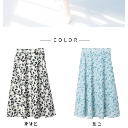
３．未成年的使用者請事先徵得法定代理人或監護人之同意方可使用
宅配
「AFTEE先享後付」，若未經同意申辦者引起之損失，本公司不負相關責
任。
每筆NT$90，滿NT$888(含以上)免運費
４．使用「AFTEE先享後付」時，將依據個別帳號之用戶狀況，依本公司即
時審查核予不同之上限額度；若仍有額度不足之情形，本公司將視審查結果
請求用戶進行身份認證。
５．嚴禁一人註冊多個帳號或使用他人資訊註冊。若發現惡意使用之情形，
恩沛科技股份有限公司將有權停止該用戶之使用額度並採取法律行動。