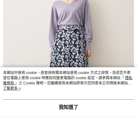
本網站中使用 cookie，欲查詢有關本網站使用 cookie 方式之詳情，及若您不希
望在電腦上使用 cookie 時應如何變更電腦的 cookie 設定，請參閱本網站「
隱私
權條款
」之 Cookie 聲明。您繼續使用本網站即表示您同意本公司得按本網站使
用條款之 Cookie 聲明使用 cookie。
了解更多 >
我知道了