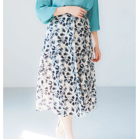
AFTEE先享後付是「在收到商品之後才付款」的支付方式。 讓您購物簡單
3.實際核准額度、可分期數及費用金額請依後續交易確認頁面所載為準。
便利好安心！
4.訂單成立30分鐘內，如未前往確認交易或遇審核未通過，訂單將自動取
１．簡單：不需註冊會員、不需綁卡、不需儲值。
運送方式
消。如遇「轉專審核」未通過狀況，表示未達大哥付你分期系統評分，恕無
２．便利：只要手機號碼，簡訊認證，即可結帳。
法說明評估內容。
３．安心：先確認商品／服務後，再付款。
全家取貨付款
【繳款方式說明】
1.分期款項不併入電信帳單，「大哥付你分期」於每月結算日後寄送繳費提
每筆NT$60，滿NT$388(含以上)免運費
【「AFTEE先享後付」結帳流程】
醒簡訊。
１．於結帳方式選擇「AFTEE先享後付」後，將跳轉至「AFTEE先享後付」
2.透過簡訊連結打開帳單後，可選擇「超商條碼／台灣大直營門市／銀行轉
全家純取貨
結帳頁面，進行簡訊認證並確認金額後，即可完成結帳。
帳／街口支付／iPASS MONEY」等通路繳費。
２．訂單成立數日內，您將收到繳費通知簡訊。
每筆NT$60，滿NT$388(含以上)免運費
３．收到繳費通知簡訊後14天內，點擊此簡訊中的連結，可透過四大超商／
【注意事項】
ATM／網路銀行／等多元方式進行付款，方視為交易完成。
萊爾富取貨付款
1.本服務係由「台灣大哥大股份有限公司」（以下簡稱本公司）所提供，讓
※ 請注意：結帳手續完成當下不需立刻繳費，但若您需要取消訂單，請聯絡
用戶於交易時，得透過本服務購買商品或服務，並由商店將買賣／分期付款
每筆NT$60，滿NT$888(含以上)免運費
購買商品的店家。未經商家同意取消之訂單仍視為有效，需透過AFTEE先享
買賣價金債權讓與本公司後，依約使用本公司帳單繳交帳款。
後付繳納相關費用。
2.基於同意付款使用「大哥付你分期」之契約關係目的，商店將以您的個人
萊爾富純取貨
※ 交易是否成功請以「AFTEE先享後付 」之結帳頁面顯示為準，若有關於
資料（包含姓名、電話或地址）提供予台灣大哥大進項蒐集、處理及利用，
是否繳費成功／繳費後需取消欲退款等相關疑問，請聯繫「AFTEE先享後付
每筆NT$60，滿NT$888(含以上)免運費
由本公司與您本人進行分期帳單所需資料之確認、核對及更正。
客戶支援中心」
https://netprotections.freshdesk.com/support/home
3.完整用戶服務條款，請詳閱以下連結：
https://oppay.tw/userRule
7-11取貨付款
【注意事項】
１．透過由恩沛科技股份有限公司提供之「AFTEE先享後付」服務完成之交
每筆NT$60，滿NT$888(含以上)免運費
易，需依本服務之必要範圍內提供個人資料，並將交易相關給付款項請求債
權轉讓予恩沛科技股份有限公司。
7-11純取貨
２．關於個人資料處理事宜，請瀏覽以下網址：
每筆NT$60，滿NT$888(含以上)免運費
https://aftee.tw/terms/#terms3