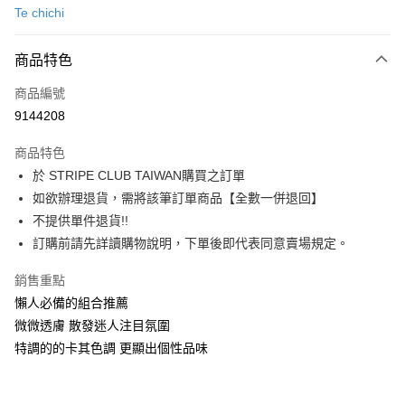
Te chichi
信用卡分期付款
3 期 0 利率 每期
NT$1,063
21家銀行
商品特色
合作金庫商業銀行
第一商業銀行
超商取貨付款
商品編號
華南商業銀行
彰化商業銀行
9144208
LINE Pay
上海商業儲蓄銀行
台北富邦商業銀行
國泰世華商業銀行
兆豐國際商業銀行
商品特色
Apple Pay
臺灣中小企業銀行
台中商業銀行
於 STRIPE CLUB TAIWAN購買之訂單
匯豐（台灣）商業銀行
華泰商業銀行
街口支付
如欲辦理退貨，需將該筆訂單商品【全數一併退回】
聯邦商業銀行
遠東國際商業銀行
元大商業銀行
永豐商業銀行
不提供單件退貨!!
悠遊付
玉山商業銀行
星展（台灣）商業銀行
訂購前請先詳讀購物說明，下單後即代表同意賣場規定。
台新國際商業銀行
中國信託商業銀行
Google Pay
台灣樂天信用卡公司
銷售重點
大哥付你分期
懶人必備的組合推薦
相關說明
微微透膚 散發迷人注目氛圍
【大哥付你分期使用說明】
AFTEE先享後付
特調的的卡其色調 更顯出個性品味
1.本服務由台灣大哥大提供，台灣大哥大用戶可立即使用無須另外申請。
2.付款方式選擇「大哥付你分期」，訂單成立後會自動跳轉到大哥付的交易
相關說明
流程，驗證手機門號後，選擇欲分期的期數、繳款截止日，確認付款後即完
【關於「AFTEE先享後付」】
成交易。
ATM付款