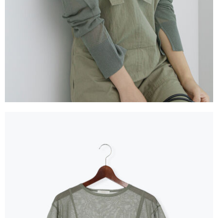
３．未成年的使用者請事先徵得法定代理人或監護人之同意方可使用
宅配
「AFTEE先享後付」，若未經同意申辦者引起之損失，本公司不負相關責
任。
每筆NT$90，滿NT$1,500(含以上)免運費
４．使用「AFTEE先享後付」時，將依據個別帳號之用戶狀況，依本公司即
時審查核予不同之上限額度；若仍有額度不足之情形，本公司將視審查結果
請求用戶進行身份認證。
５．嚴禁一人註冊多個帳號或使用他人資訊註冊。若發現惡意使用之情形，
恩沛科技股份有限公司將有權停止該用戶之使用額度並採取法律行動。