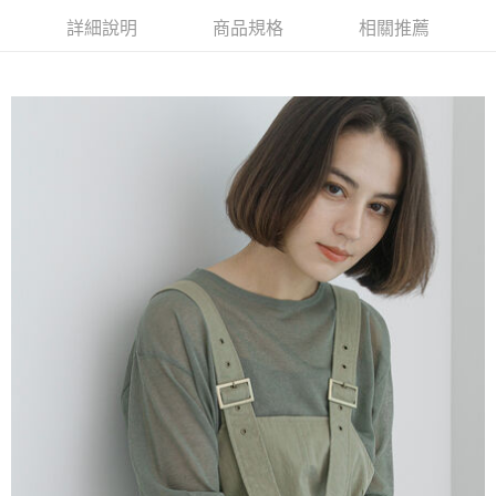
AFTEE先享後付是「在收到商品之後才付款」的支付方式。 讓您購物簡單
3.實際核准額度、可分期數及費用金額請依後續交易確認頁面所載為準。
便利好安心！
詳細說明
商品規格
相關推薦
4.訂單成立30分鐘內，如未前往確認交易或遇審核未通過，訂單將自動取
１．簡單：不需註冊會員、不需綁卡、不需儲值。
運送方式
消。如遇「轉專審核」未通過狀況，表示未達大哥付你分期系統評分，恕無
２．便利：只要手機號碼，簡訊認證，即可結帳。
法說明評估內容。
３．安心：先確認商品／服務後，再付款。
全家取貨付款
【繳款方式說明】
1.分期款項不併入電信帳單，「大哥付你分期」於每月結算日後寄送繳費提
每筆NT$60，滿NT$1,500(含以上)免運費
【「AFTEE先享後付」結帳流程】
醒簡訊。
１．於結帳方式選擇「AFTEE先享後付」後，將跳轉至「AFTEE先享後付」
2.透過簡訊連結打開帳單後，可選擇「超商條碼／台灣大直營門市／銀行轉
全家純取貨
結帳頁面，進行簡訊認證並確認金額後，即可完成結帳。
帳／街口支付／iPASS MONEY」等通路繳費。
２．訂單成立數日內，您將收到繳費通知簡訊。
每筆NT$60，滿NT$1,500(含以上)免運費
３．收到繳費通知簡訊後14天內，點擊此簡訊中的連結，可透過四大超商／
【注意事項】
ATM／網路銀行／等多元方式進行付款，方視為交易完成。
萊爾富取貨付款
1.本服務係由「台灣大哥大股份有限公司」（以下簡稱本公司）所提供，讓
※ 請注意：結帳手續完成當下不需立刻繳費，但若您需要取消訂單，請聯絡
用戶於交易時，得透過本服務購買商品或服務，並由商店將買賣／分期付款
每筆NT$60，滿NT$1,500(含以上)免運費
購買商品的店家。未經商家同意取消之訂單仍視為有效，需透過AFTEE先享
買賣價金債權讓與本公司後，依約使用本公司帳單繳交帳款。
後付繳納相關費用。
2.基於同意付款使用「大哥付你分期」之契約關係目的，商店將以您的個人
萊爾富純取貨
※ 交易是否成功請以「AFTEE先享後付 」之結帳頁面顯示為準，若有關於
資料（包含姓名、電話或地址）提供予台灣大哥大進項蒐集、處理及利用，
是否繳費成功／繳費後需取消欲退款等相關疑問，請聯繫「AFTEE先享後付
每筆NT$60，滿NT$1,500(含以上)免運費
由本公司與您本人進行分期帳單所需資料之確認、核對及更正。
客戶支援中心」
https://netprotections.freshdesk.com/support/home
3.完整用戶服務條款，請詳閱以下連結：
https://oppay.tw/userRule
7-11取貨付款
【注意事項】
１．透過由恩沛科技股份有限公司提供之「AFTEE先享後付」服務完成之交
每筆NT$60，滿NT$1,500(含以上)免運費
易，需依本服務之必要範圍內提供個人資料，並將交易相關給付款項請求債
權轉讓予恩沛科技股份有限公司。
7-11純取貨
２．關於個人資料處理事宜，請瀏覽以下網址：
每筆NT$60，滿NT$1,500(含以上)免運費
https://aftee.tw/terms/#terms3