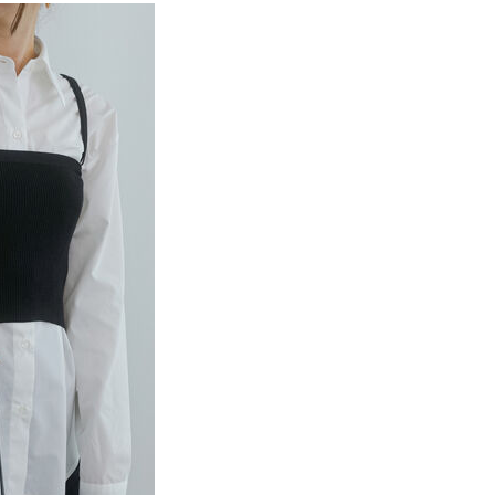
項】
網路銀行／等多元方式進行付款，方視為交易完成。
係由「台灣大哥大股份有限公司」（以下簡稱本公司）所提供，讓
：結帳手續完成當下不需立刻繳費，但若您需要取消訂單，請聯
貨付款
易時，得透過本服務購買商品或服務，並由商店將買賣／分期付
的店家。未經商家同意取消之訂單仍視為有效，需透過AFTEE
金債權讓與本公司後，依約使用本公司帳單繳交帳款。
繳納相關費用。
0，滿NT$888(含以上)免運費
意付款使用「大哥付你分期」之契約關係目的，商店將以您的個人
否成功請以「AFTEE先享後付 」之結帳頁面顯示為準，若有關於
含姓名、電話或地址）提供予台灣大哥大進項蒐集、處理及利
功／繳費後需取消欲退款等相關疑問，請聯繫「AFTEE先享後
取貨
公司與您本人進行分期帳單所需資料之確認、核對及更正。
援中心」
https://netprotections.freshdesk.com/support/home
0，滿NT$888(含以上)免運費
戶服務條款，請詳閱以下連結：
https://oppay.tw/userRule
項】
付款
恩沛科技股份有限公司提供之「AFTEE先享後付」服務完成之
依本服務之必要範圍內提供個人資料，並將交易相關給付款項請
0，滿NT$888(含以上)免運費
讓予恩沛科技股份有限公司。
個人資料處理事宜，請瀏覽以下網址：
貨
ee.tw/terms/#terms3
0，滿NT$888(含以上)免運費
年的使用者請事先徵得法定代理人或監護人之同意方可使用
E先享後付」，若未經同意申辦者引起之損失，本公司不負相關責
AFTEE先享後付」時，將依據個別帳號之用戶狀況，依本公司
0，滿NT$888(含以上)免運費
核予不同之上限額度；若仍有額度不足之情形，本公司將視審查
用戶進行身份認證。
一人註冊多個帳號或使用他人資訊註冊。若發現惡意使用之情
科技股份有限公司將有權停止該用戶之使用額度並採取法律行