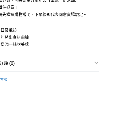
理退貨，需將該筆訂單商品【全數一併退回】
台灣）商業銀行
華泰商業銀行
件退貨!!
業銀行
遠東國際商業銀行
請先詳讀購物說明，下單後即代表同意賣場規定。
業銀行
永豐商業銀行
業銀行
星展（台灣）商業銀行
際商業銀行
中國信託商業銀行
y
的日常襯衫
天信用卡公司
褶勾勒出身材曲線
分期
思增添一絲甜美感
你分期使用說明】
享後付
由台灣大哥大提供，台灣大哥大用戶可立即使用無須另外申請。
式選擇「大哥付你分期」，訂單成立後會自動跳轉到大哥付的交易
類 (6)
證手機門號後，選擇欲分期的期數、繳款截止日，確認付款後即
FTEE先享後付」】
。
先享後付是「在收到商品之後才付款」的支付方式。 讓您購物簡單
TOP / 上衣
准額度、可分期數及費用金額請依後續交易確認頁面所載為準。
心！
客服
立30分鐘內，如未前往確認交易或遇審核未通過，訂單將自動取
上衣
：不需註冊會員、不需綁卡、不需儲值。
「轉專審核」未通過狀況，表示未達大哥付你分期系統評分，恕
：只要手機號碼，簡訊認證，即可結帳。
評估內容。
ALL ITEMS
：先確認商品／服務後，再付款。
式說明】
付款
OWN
Te chichi
項不併入電信帳單，「大哥付你分期」於每月結算日後寄送繳費提
EE先享後付」結帳流程】
0，滿NT$388(含以上)免運費
方式選擇「AFTEE先享後付」後，將跳轉至「AFTEE先享後
MS
單筆滿$888現抵$88
訊連結打開帳單後，可選擇「超商條碼／台灣大直營門市／銀行轉
頁面，進行簡訊認證並確認金額後，即可完成結帳。
付／iPASS MONEY」等通路繳費。
貨
成立數日內，您將收到繳費通知簡訊。
MS
最高折扣 ➯ 3折
費通知簡訊後14天內，點擊此簡訊中的連結，可透過四大超商
0，滿NT$388(含以上)免運費