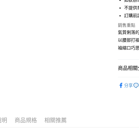
如欲辦
匯豐（
街口支付
不提供單
聯邦商
訂購前
元大商
悠遊付
玉山商
銷售重點
台新國
Google Pa
氣質俐落
台灣樂
以腰部打
大哥付你
袖縮口巧
相關說明
【大哥付
AFTEE先
1.本服務
2.付款方
相關說明
商品相關分
流程，驗
【關於「A
ATM付款
完成交易
AFTEE
Te chichi
3.實際核
便利好安
分享
4.訂單成
TOPS / 
１．簡單
消。如遇
２．便利
運送方式
無法說明
Te chichi
３．安心
【繳款方
全家取貨
PRICE D
1.分期款
【「AFT
醒簡訊。
每筆NT$6
１．於結帳
說明
商品規格
相關推薦
SALE ITE
2.透過簡
付」結帳
帳／街口支
全家純取
２．訂單
SALE ITE
３．收到繳
每筆NT$6