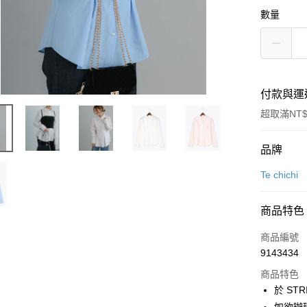
數量
付款與運
超取滿NT$
付款方式
品牌
信用卡一
Te chichi
信用卡分
商品特色
3 期 
商品編號
合作金
超商取貨
9143434
華南商
LINE Pay
上海商
商品特色
國泰世
於 STR
Apple Pay
臺灣中