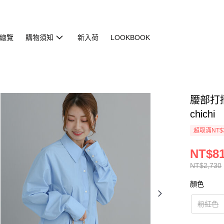
總覽
購物須知
新入荷
LOOKBOOK
腰部打摺長
chichi
超取滿NT$
NT$8
NT$2,730
顏色
粉紅色