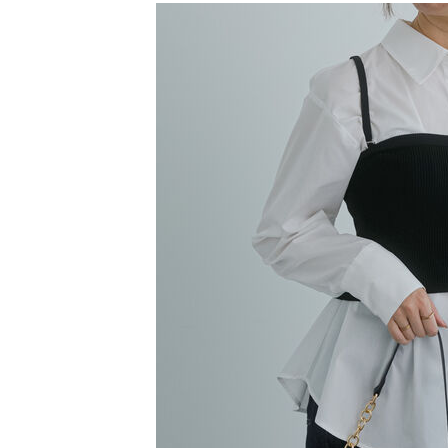
【注意事
／ATM／
1.本服務
※ 請注意
萊爾富取
用戶於交
絡購買商品
款買賣價
先享後付
每筆NT$6
2.基於同
※ 交易是
資料（包
是否繳費成
萊爾富純
用，由本
付客戶支
每筆NT$6
3.完整用
【注意事
7-11取貨
１．透過由
交易，需
每筆NT$6
求債權轉
２．關於
7-11純取
https://aft
每筆NT$6
３．未成
「AFTE
宅配
任。
４．使用「
每筆NT$9
即時審查
結果請求
５．嚴禁
形，恩沛
動。