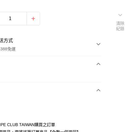
清除
紀錄
送方式
388免運
次付款
期付款
0 利率 每期
NT$910
21家銀行
庫商業銀行
第一商業銀行
付款
業銀行
彰化商業銀行
業儲蓄銀行
台北富邦商業銀行
華商業銀行
兆豐國際商業銀行
IPE CLUB TAIWAN購買之訂單
小企業銀行
台中商業銀行