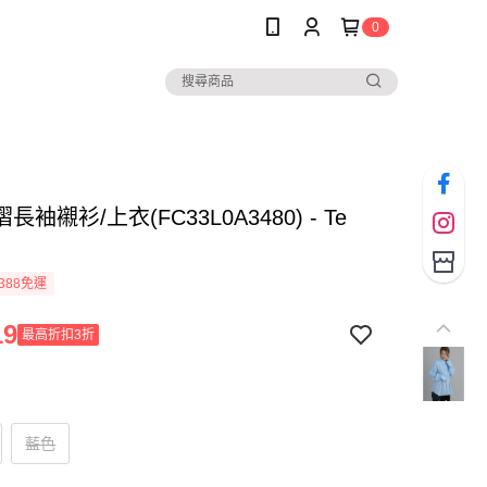
0
袖襯衫/上衣(FC33L0A3480) - Te
388免運
19
最高折扣3折
藍色