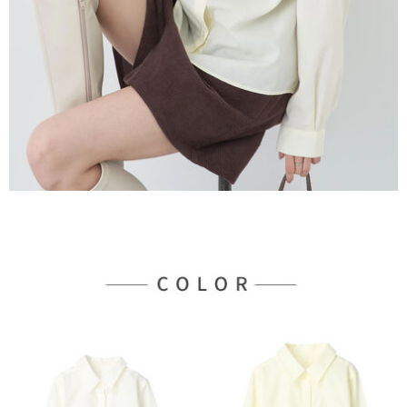
３．未成年的使用者請事先徵得法定代理人或監護人之同意方可使用
宅配
「AFTEE先享後付」，若未經同意申辦者引起之損失，本公司不負相關責
任。
每筆NT$90，滿NT$888(含以上)免運費
４．使用「AFTEE先享後付」時，將依據個別帳號之用戶狀況，依本公司即
時審查核予不同之上限額度；若仍有額度不足之情形，本公司將視審查結果
請求用戶進行身份認證。
５．嚴禁一人註冊多個帳號或使用他人資訊註冊。若發現惡意使用之情形，
恩沛科技股份有限公司將有權停止該用戶之使用額度並採取法律行動。