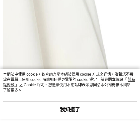
本網站中使用 cookie，欲查詢有關本網站使用 cookie 方式之詳情，及若您不希
望在電腦上使用 cookie 時應如何變更電腦的 cookie 設定，請參閱本網站「
隱私
權條款
」之 Cookie 聲明。您繼續使用本網站即表示您同意本公司得按本網站使
用條款之 Cookie 聲明使用 cookie。
了解更多 >
我知道了