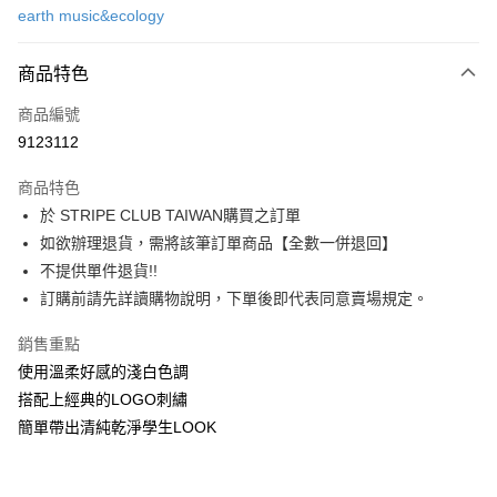
earth music&ecology
信用卡分期付款
3 期 0 利率 每期
NT$580
21家銀行
商品特色
合作金庫商業銀行
第一商業銀行
超商取貨付款
商品編號
華南商業銀行
彰化商業銀行
9123112
LINE Pay
上海商業儲蓄銀行
台北富邦商業銀行
國泰世華商業銀行
兆豐國際商業銀行
商品特色
Apple Pay
臺灣中小企業銀行
台中商業銀行
於 STRIPE CLUB TAIWAN購買之訂單
匯豐（台灣）商業銀行
華泰商業銀行
街口支付
如欲辦理退貨，需將該筆訂單商品【全數一併退回】
聯邦商業銀行
遠東國際商業銀行
元大商業銀行
永豐商業銀行
不提供單件退貨!!
悠遊付
玉山商業銀行
星展（台灣）商業銀行
訂購前請先詳讀購物說明，下單後即代表同意賣場規定。
台新國際商業銀行
中國信託商業銀行
Google Pay
台灣樂天信用卡公司
銷售重點
大哥付你分期
使用溫柔好感的淺白色調
相關說明
搭配上經典的LOGO刺繡
【大哥付你分期使用說明】
AFTEE先享後付
簡單帶出清純乾淨學生LOOK
1.本服務由台灣大哥大提供，台灣大哥大用戶可立即使用無須另外申請。
2.付款方式選擇「大哥付你分期」，訂單成立後會自動跳轉到大哥付的交易
相關說明
流程，驗證手機門號後，選擇欲分期的期數、繳款截止日，確認付款後即完
【關於「AFTEE先享後付」】
成交易。
ATM付款