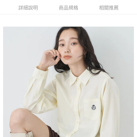
AFTEE先享後付是「在收到商品之後才付款」的支付方式。 讓您購物簡單
3.實際核准額度、可分期數及費用金額請依後續交易確認頁面所載為準。
便利好安心！
詳細說明
商品規格
相關推薦
4.訂單成立30分鐘內，如未前往確認交易或遇審核未通過，訂單將自動取
１．簡單：不需註冊會員、不需綁卡、不需儲值。
運送方式
消。如遇「轉專審核」未通過狀況，表示未達大哥付你分期系統評分，恕無
２．便利：只要手機號碼，簡訊認證，即可結帳。
法說明評估內容。
３．安心：先確認商品／服務後，再付款。
全家取貨付款
【繳款方式說明】
1.分期款項不併入電信帳單，「大哥付你分期」於每月結算日後寄送繳費提
每筆NT$60，滿NT$388(含以上)免運費
【「AFTEE先享後付」結帳流程】
醒簡訊。
１．於結帳方式選擇「AFTEE先享後付」後，將跳轉至「AFTEE先享後付」
2.透過簡訊連結打開帳單後，可選擇「超商條碼／台灣大直營門市／銀行轉
全家純取貨
結帳頁面，進行簡訊認證並確認金額後，即可完成結帳。
帳／街口支付／iPASS MONEY」等通路繳費。
２．訂單成立數日內，您將收到繳費通知簡訊。
每筆NT$60，滿NT$388(含以上)免運費
３．收到繳費通知簡訊後14天內，點擊此簡訊中的連結，可透過四大超商／
【注意事項】
ATM／網路銀行／等多元方式進行付款，方視為交易完成。
萊爾富取貨付款
1.本服務係由「台灣大哥大股份有限公司」（以下簡稱本公司）所提供，讓
※ 請注意：結帳手續完成當下不需立刻繳費，但若您需要取消訂單，請聯絡
用戶於交易時，得透過本服務購買商品或服務，並由商店將買賣／分期付款
每筆NT$60，滿NT$888(含以上)免運費
購買商品的店家。未經商家同意取消之訂單仍視為有效，需透過AFTEE先享
買賣價金債權讓與本公司後，依約使用本公司帳單繳交帳款。
後付繳納相關費用。
2.基於同意付款使用「大哥付你分期」之契約關係目的，商店將以您的個人
萊爾富純取貨
※ 交易是否成功請以「AFTEE先享後付 」之結帳頁面顯示為準，若有關於
資料（包含姓名、電話或地址）提供予台灣大哥大進項蒐集、處理及利用，
是否繳費成功／繳費後需取消欲退款等相關疑問，請聯繫「AFTEE先享後付
每筆NT$60，滿NT$888(含以上)免運費
由本公司與您本人進行分期帳單所需資料之確認、核對及更正。
客戶支援中心」
https://netprotections.freshdesk.com/support/home
3.完整用戶服務條款，請詳閱以下連結：
https://oppay.tw/userRule
7-11取貨付款
【注意事項】
１．透過由恩沛科技股份有限公司提供之「AFTEE先享後付」服務完成之交
每筆NT$60，滿NT$888(含以上)免運費
易，需依本服務之必要範圍內提供個人資料，並將交易相關給付款項請求債
權轉讓予恩沛科技股份有限公司。
7-11純取貨
２．關於個人資料處理事宜，請瀏覽以下網址：
每筆NT$60，滿NT$888(含以上)免運費
https://aftee.tw/terms/#terms3