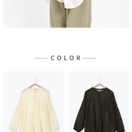
３．未成年的使用者請事先徵得法定代理人或監護人之同意方可使用
宅配
「AFTEE先享後付」，若未經同意申辦者引起之損失，本公司不負相關責
任。
每筆NT$90，滿NT$888(含以上)免運費
４．使用「AFTEE先享後付」時，將依據個別帳號之用戶狀況，依本公司即
時審查核予不同之上限額度；若仍有額度不足之情形，本公司將視審查結果
請求用戶進行身份認證。
５．嚴禁一人註冊多個帳號或使用他人資訊註冊。若發現惡意使用之情形，
恩沛科技股份有限公司將有權停止該用戶之使用額度並採取法律行動。