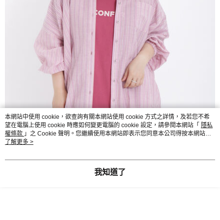
本網站中使用 cookie，欲查詢有關本網站使用 cookie 方式之詳情，及若您不希
望在電腦上使用 cookie 時應如何變更電腦的 cookie 設定，請參閱本網站「
隱私
權條款
」之 Cookie 聲明。您繼續使用本網站即表示您同意本公司得按本網站使
用條款之 Cookie 聲明使用 cookie。
了解更多 >
我知道了