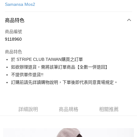
Samansa Mos2
信用卡分期付款
3 期 0 利率 每期
NT$553
21家銀行
商品特色
合作金庫商業銀行
第一商業銀行
超商取貨付款
商品編號
華南商業銀行
彰化商業銀行
9118960
LINE Pay
上海商業儲蓄銀行
台北富邦商業銀行
國泰世華商業銀行
兆豐國際商業銀行
商品特色
Apple Pay
臺灣中小企業銀行
台中商業銀行
於 STRIPE CLUB TAIWAN購買之訂單
匯豐（台灣）商業銀行
華泰商業銀行
街口支付
如欲辦理退貨，需將該筆訂單商品【全數一併退回】
聯邦商業銀行
遠東國際商業銀行
元大商業銀行
永豐商業銀行
不提供單件退貨!!
悠遊付
玉山商業銀行
星展（台灣）商業銀行
訂購前請先詳讀購物說明，下單後即代表同意賣場規定。
台新國際商業銀行
中國信託商業銀行
Google Pay
台灣樂天信用卡公司
大哥付你分期
相關說明
詳細說明
商品規格
相關推薦
【大哥付你分期使用說明】
AFTEE先享後付
1.本服務由台灣大哥大提供，台灣大哥大用戶可立即使用無須另外申請。
2.付款方式選擇「大哥付你分期」，訂單成立後會自動跳轉到大哥付的交易
相關說明
流程，驗證手機門號後，選擇欲分期的期數、繳款截止日，確認付款後即完
【關於「AFTEE先享後付」】
成交易。
ATM付款