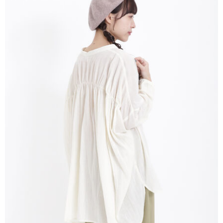
AFTEE先享後付是「在收到商品之後才付款」的支付方式。 讓您購物簡單
3.實際核准額度、可分期數及費用金額請依後續交易確認頁面所載為準。
便利好安心！
4.訂單成立30分鐘內，如未前往確認交易或遇審核未通過，訂單將自動取
１．簡單：不需註冊會員、不需綁卡、不需儲值。
運送方式
消。如遇「轉專審核」未通過狀況，表示未達大哥付你分期系統評分，恕無
２．便利：只要手機號碼，簡訊認證，即可結帳。
法說明評估內容。
３．安心：先確認商品／服務後，再付款。
全家取貨付款
【繳款方式說明】
1.分期款項不併入電信帳單，「大哥付你分期」於每月結算日後寄送繳費提
每筆NT$60，滿NT$388(含以上)免運費
【「AFTEE先享後付」結帳流程】
醒簡訊。
１．於結帳方式選擇「AFTEE先享後付」後，將跳轉至「AFTEE先享後付」
2.透過簡訊連結打開帳單後，可選擇「超商條碼／台灣大直營門市／銀行轉
全家純取貨
結帳頁面，進行簡訊認證並確認金額後，即可完成結帳。
帳／街口支付／iPASS MONEY」等通路繳費。
２．訂單成立數日內，您將收到繳費通知簡訊。
每筆NT$60，滿NT$388(含以上)免運費
３．收到繳費通知簡訊後14天內，點擊此簡訊中的連結，可透過四大超商／
【注意事項】
ATM／網路銀行／等多元方式進行付款，方視為交易完成。
萊爾富取貨付款
1.本服務係由「台灣大哥大股份有限公司」（以下簡稱本公司）所提供，讓
※ 請注意：結帳手續完成當下不需立刻繳費，但若您需要取消訂單，請聯絡
用戶於交易時，得透過本服務購買商品或服務，並由商店將買賣／分期付款
每筆NT$60，滿NT$888(含以上)免運費
購買商品的店家。未經商家同意取消之訂單仍視為有效，需透過AFTEE先享
買賣價金債權讓與本公司後，依約使用本公司帳單繳交帳款。
後付繳納相關費用。
2.基於同意付款使用「大哥付你分期」之契約關係目的，商店將以您的個人
萊爾富純取貨
※ 交易是否成功請以「AFTEE先享後付 」之結帳頁面顯示為準，若有關於
資料（包含姓名、電話或地址）提供予台灣大哥大進項蒐集、處理及利用，
是否繳費成功／繳費後需取消欲退款等相關疑問，請聯繫「AFTEE先享後付
每筆NT$60，滿NT$888(含以上)免運費
由本公司與您本人進行分期帳單所需資料之確認、核對及更正。
客戶支援中心」
https://netprotections.freshdesk.com/support/home
3.完整用戶服務條款，請詳閱以下連結：
https://oppay.tw/userRule
7-11取貨付款
【注意事項】
１．透過由恩沛科技股份有限公司提供之「AFTEE先享後付」服務完成之交
每筆NT$60，滿NT$888(含以上)免運費
易，需依本服務之必要範圍內提供個人資料，並將交易相關給付款項請求債
權轉讓予恩沛科技股份有限公司。
7-11純取貨
２．關於個人資料處理事宜，請瀏覽以下網址：
每筆NT$60，滿NT$888(含以上)免運費
https://aftee.tw/terms/#terms3