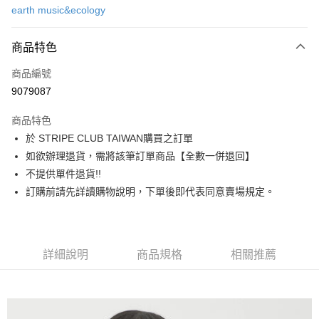
earth music&ecology
信用卡分期付款
3 期 0 利率 每期
NT$433
21家銀行
商品特色
合作金庫商業銀行
第一商業銀行
超商取貨付款
商品編號
華南商業銀行
彰化商業銀行
9079087
LINE Pay
上海商業儲蓄銀行
台北富邦商業銀行
國泰世華商業銀行
兆豐國際商業銀行
商品特色
Apple Pay
臺灣中小企業銀行
台中商業銀行
於 STRIPE CLUB TAIWAN購買之訂單
匯豐（台灣）商業銀行
華泰商業銀行
街口支付
如欲辦理退貨，需將該筆訂單商品【全數一併退回】
聯邦商業銀行
遠東國際商業銀行
元大商業銀行
永豐商業銀行
不提供單件退貨!!
悠遊付
玉山商業銀行
星展（台灣）商業銀行
訂購前請先詳讀購物說明，下單後即代表同意賣場規定。
台新國際商業銀行
中國信託商業銀行
Google Pay
台灣樂天信用卡公司
大哥付你分期
相關說明
詳細說明
商品規格
相關推薦
【大哥付你分期使用說明】
AFTEE先享後付
1.本服務由台灣大哥大提供，台灣大哥大用戶可立即使用無須另外申請。
2.付款方式選擇「大哥付你分期」，訂單成立後會自動跳轉到大哥付的交易
相關說明
流程，驗證手機門號後，選擇欲分期的期數、繳款截止日，確認付款後即完
【關於「AFTEE先享後付」】
成交易。
ATM付款