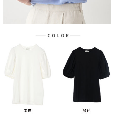
３．未成年的使用者請事先徵得法定代理人或監護人之同意方可使用
宅配
「AFTEE先享後付」，若未經同意申辦者引起之損失，本公司不負相關責
任。
每筆NT$90，滿NT$888(含以上)免運費
４．使用「AFTEE先享後付」時，將依據個別帳號之用戶狀況，依本公司即
時審查核予不同之上限額度；若仍有額度不足之情形，本公司將視審查結果
請求用戶進行身份認證。
５．嚴禁一人註冊多個帳號或使用他人資訊註冊。若發現惡意使用之情形，
恩沛科技股份有限公司將有權停止該用戶之使用額度並採取法律行動。