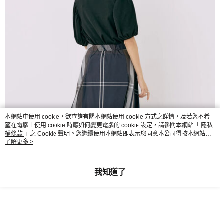
本網站中使用 cookie，欲查詢有關本網站使用 cookie 方式之詳情，及若您不希
望在電腦上使用 cookie 時應如何變更電腦的 cookie 設定，請參閱本網站「
隱私
權條款
」之 Cookie 聲明。您繼續使用本網站即表示您同意本公司得按本網站使
用條款之 Cookie 聲明使用 cookie。
了解更多 >
我知道了