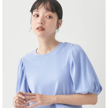
AFTEE先享後付是「在收到商品之後才付款」的支付方式。 讓您購物簡單
3.實際核准額度、可分期數及費用金額請依後續交易確認頁面所載為準。
便利好安心！
4.訂單成立30分鐘內，如未前往確認交易或遇審核未通過，訂單將自動取
１．簡單：不需註冊會員、不需綁卡、不需儲值。
運送方式
消。如遇「轉專審核」未通過狀況，表示未達大哥付你分期系統評分，恕無
２．便利：只要手機號碼，簡訊認證，即可結帳。
法說明評估內容。
３．安心：先確認商品／服務後，再付款。
全家取貨付款
【繳款方式說明】
1.分期款項不併入電信帳單，「大哥付你分期」於每月結算日後寄送繳費提
每筆NT$60，滿NT$388(含以上)免運費
【「AFTEE先享後付」結帳流程】
醒簡訊。
１．於結帳方式選擇「AFTEE先享後付」後，將跳轉至「AFTEE先享後付」
2.透過簡訊連結打開帳單後，可選擇「超商條碼／台灣大直營門市／銀行轉
全家純取貨
結帳頁面，進行簡訊認證並確認金額後，即可完成結帳。
帳／街口支付／iPASS MONEY」等通路繳費。
２．訂單成立數日內，您將收到繳費通知簡訊。
每筆NT$60，滿NT$388(含以上)免運費
３．收到繳費通知簡訊後14天內，點擊此簡訊中的連結，可透過四大超商／
【注意事項】
ATM／網路銀行／等多元方式進行付款，方視為交易完成。
萊爾富取貨付款
1.本服務係由「台灣大哥大股份有限公司」（以下簡稱本公司）所提供，讓
※ 請注意：結帳手續完成當下不需立刻繳費，但若您需要取消訂單，請聯絡
用戶於交易時，得透過本服務購買商品或服務，並由商店將買賣／分期付款
每筆NT$60，滿NT$888(含以上)免運費
購買商品的店家。未經商家同意取消之訂單仍視為有效，需透過AFTEE先享
買賣價金債權讓與本公司後，依約使用本公司帳單繳交帳款。
後付繳納相關費用。
2.基於同意付款使用「大哥付你分期」之契約關係目的，商店將以您的個人
萊爾富純取貨
※ 交易是否成功請以「AFTEE先享後付 」之結帳頁面顯示為準，若有關於
資料（包含姓名、電話或地址）提供予台灣大哥大進項蒐集、處理及利用，
是否繳費成功／繳費後需取消欲退款等相關疑問，請聯繫「AFTEE先享後付
每筆NT$60，滿NT$888(含以上)免運費
由本公司與您本人進行分期帳單所需資料之確認、核對及更正。
客戶支援中心」
https://netprotections.freshdesk.com/support/home
3.完整用戶服務條款，請詳閱以下連結：
https://oppay.tw/userRule
7-11取貨付款
【注意事項】
１．透過由恩沛科技股份有限公司提供之「AFTEE先享後付」服務完成之交
每筆NT$60，滿NT$888(含以上)免運費
易，需依本服務之必要範圍內提供個人資料，並將交易相關給付款項請求債
權轉讓予恩沛科技股份有限公司。
7-11純取貨
２．關於個人資料處理事宜，請瀏覽以下網址：
每筆NT$60，滿NT$888(含以上)免運費
https://aftee.tw/terms/#terms3