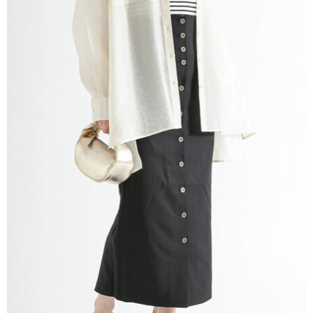
AFTEE先享後付是「在收到商品之後才付款」的支付方式。 讓您購物簡單
3.實際核准額度、可分期數及費用金額請依後續交易確認頁面所載為準。
便利好安心！
4.訂單成立30分鐘內，如未前往確認交易或遇審核未通過，訂單將自動取
１．簡單：不需註冊會員、不需綁卡、不需儲值。
運送方式
消。如遇「轉專審核」未通過狀況，表示未達大哥付你分期系統評分，恕無
２．便利：只要手機號碼，簡訊認證，即可結帳。
法說明評估內容。
３．安心：先確認商品／服務後，再付款。
全家取貨付款
【繳款方式說明】
1.分期款項不併入電信帳單，「大哥付你分期」於每月結算日後寄送繳費提
每筆NT$60，滿NT$388(含以上)免運費
【「AFTEE先享後付」結帳流程】
醒簡訊。
１．於結帳方式選擇「AFTEE先享後付」後，將跳轉至「AFTEE先享後付」
2.透過簡訊連結打開帳單後，可選擇「超商條碼／台灣大直營門市／銀行轉
全家純取貨
結帳頁面，進行簡訊認證並確認金額後，即可完成結帳。
帳／街口支付／iPASS MONEY」等通路繳費。
２．訂單成立數日內，您將收到繳費通知簡訊。
每筆NT$60，滿NT$388(含以上)免運費
３．收到繳費通知簡訊後14天內，點擊此簡訊中的連結，可透過四大超商／
【注意事項】
ATM／網路銀行／等多元方式進行付款，方視為交易完成。
萊爾富取貨付款
1.本服務係由「台灣大哥大股份有限公司」（以下簡稱本公司）所提供，讓
※ 請注意：結帳手續完成當下不需立刻繳費，但若您需要取消訂單，請聯絡
用戶於交易時，得透過本服務購買商品或服務，並由商店將買賣／分期付款
每筆NT$60，滿NT$888(含以上)免運費
購買商品的店家。未經商家同意取消之訂單仍視為有效，需透過AFTEE先享
買賣價金債權讓與本公司後，依約使用本公司帳單繳交帳款。
後付繳納相關費用。
2.基於同意付款使用「大哥付你分期」之契約關係目的，商店將以您的個人
萊爾富純取貨
※ 交易是否成功請以「AFTEE先享後付 」之結帳頁面顯示為準，若有關於
資料（包含姓名、電話或地址）提供予台灣大哥大進項蒐集、處理及利用，
是否繳費成功／繳費後需取消欲退款等相關疑問，請聯繫「AFTEE先享後付
每筆NT$60，滿NT$888(含以上)免運費
由本公司與您本人進行分期帳單所需資料之確認、核對及更正。
客戶支援中心」
https://netprotections.freshdesk.com/support/home
3.完整用戶服務條款，請詳閱以下連結：
https://oppay.tw/userRule
7-11取貨付款
【注意事項】
１．透過由恩沛科技股份有限公司提供之「AFTEE先享後付」服務完成之交
每筆NT$60，滿NT$888(含以上)免運費
易，需依本服務之必要範圍內提供個人資料，並將交易相關給付款項請求債
權轉讓予恩沛科技股份有限公司。
7-11純取貨
２．關於個人資料處理事宜，請瀏覽以下網址：
每筆NT$60，滿NT$888(含以上)免運費
https://aftee.tw/terms/#terms3