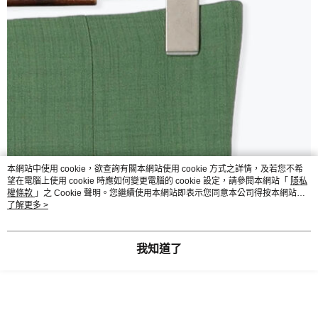
本網站中使用 cookie，欲查詢有關本網站使用 cookie 方式之詳情，及若您不希
望在電腦上使用 cookie 時應如何變更電腦的 cookie 設定，請參閱本網站「
隱私
權條款
」之 Cookie 聲明。您繼續使用本網站即表示您同意本公司得按本網站使
用條款之 Cookie 聲明使用 cookie。
了解更多 >
我知道了