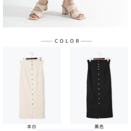
３．未成年的使用者請事先徵得法定代理人或監護人之同意方可使用
宅配
「AFTEE先享後付」，若未經同意申辦者引起之損失，本公司不負相關責
任。
每筆NT$90，滿NT$888(含以上)免運費
４．使用「AFTEE先享後付」時，將依據個別帳號之用戶狀況，依本公司即
時審查核予不同之上限額度；若仍有額度不足之情形，本公司將視審查結果
請求用戶進行身份認證。
５．嚴禁一人註冊多個帳號或使用他人資訊註冊。若發現惡意使用之情形，
恩沛科技股份有限公司將有權停止該用戶之使用額度並採取法律行動。