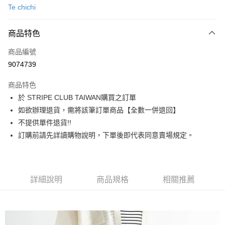
Te chichi
信用卡分期付款
3 期 0 利率 每期
NT$1,216
21家銀行
商品特色
合作金庫商業銀行
第一商業銀行
超商取貨付款
商品編號
華南商業銀行
彰化商業銀行
9074739
LINE Pay
上海商業儲蓄銀行
台北富邦商業銀行
國泰世華商業銀行
兆豐國際商業銀行
商品特色
Apple Pay
臺灣中小企業銀行
台中商業銀行
於 STRIPE CLUB TAIWAN購買之訂單
匯豐（台灣）商業銀行
華泰商業銀行
街口支付
如欲辦理退貨，需將該筆訂單商品【全數一併退回】
聯邦商業銀行
遠東國際商業銀行
元大商業銀行
永豐商業銀行
不提供單件退貨!!
悠遊付
玉山商業銀行
星展（台灣）商業銀行
訂購前請先詳讀購物說明，下單後即代表同意賣場規定。
台新國際商業銀行
中國信託商業銀行
Google Pay
台灣樂天信用卡公司
大哥付你分期
相關說明
詳細說明
商品規格
相關推薦
【大哥付你分期使用說明】
AFTEE先享後付
1.本服務由台灣大哥大提供，台灣大哥大用戶可立即使用無須另外申請。
2.付款方式選擇「大哥付你分期」，訂單成立後會自動跳轉到大哥付的交易
相關說明
流程，驗證手機門號後，選擇欲分期的期數、繳款截止日，確認付款後即完
【關於「AFTEE先享後付」】
成交易。
ATM付款