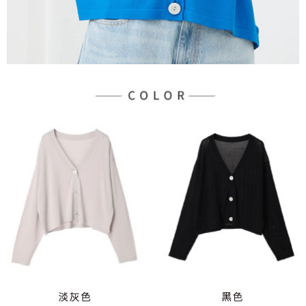
３．未成年的使用者請事先徵得法定代理人或監護人之同意方可使用
宅配
「AFTEE先享後付」，若未經同意申辦者引起之損失，本公司不負相關責
任。
每筆NT$90，滿NT$888(含以上)免運費
４．使用「AFTEE先享後付」時，將依據個別帳號之用戶狀況，依本公司即
時審查核予不同之上限額度；若仍有額度不足之情形，本公司將視審查結果
請求用戶進行身份認證。
５．嚴禁一人註冊多個帳號或使用他人資訊註冊。若發現惡意使用之情形，
恩沛科技股份有限公司將有權停止該用戶之使用額度並採取法律行動。