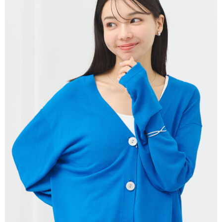
AFTEE先享後付是「在收到商品之後才付款」的支付方式。 讓您購物簡單
3.實際核准額度、可分期數及費用金額請依後續交易確認頁面所載為準。
便利好安心！
4.訂單成立30分鐘內，如未前往確認交易或遇審核未通過，訂單將自動取
１．簡單：不需註冊會員、不需綁卡、不需儲值。
運送方式
消。如遇「轉專審核」未通過狀況，表示未達大哥付你分期系統評分，恕無
２．便利：只要手機號碼，簡訊認證，即可結帳。
法說明評估內容。
３．安心：先確認商品／服務後，再付款。
全家取貨付款
【繳款方式說明】
1.分期款項不併入電信帳單，「大哥付你分期」於每月結算日後寄送繳費提
每筆NT$60，滿NT$388(含以上)免運費
【「AFTEE先享後付」結帳流程】
醒簡訊。
１．於結帳方式選擇「AFTEE先享後付」後，將跳轉至「AFTEE先享後付」
2.透過簡訊連結打開帳單後，可選擇「超商條碼／台灣大直營門市／銀行轉
全家純取貨
結帳頁面，進行簡訊認證並確認金額後，即可完成結帳。
帳／街口支付／iPASS MONEY」等通路繳費。
２．訂單成立數日內，您將收到繳費通知簡訊。
每筆NT$60，滿NT$388(含以上)免運費
３．收到繳費通知簡訊後14天內，點擊此簡訊中的連結，可透過四大超商／
【注意事項】
ATM／網路銀行／等多元方式進行付款，方視為交易完成。
萊爾富取貨付款
1.本服務係由「台灣大哥大股份有限公司」（以下簡稱本公司）所提供，讓
※ 請注意：結帳手續完成當下不需立刻繳費，但若您需要取消訂單，請聯絡
用戶於交易時，得透過本服務購買商品或服務，並由商店將買賣／分期付款
每筆NT$60，滿NT$888(含以上)免運費
購買商品的店家。未經商家同意取消之訂單仍視為有效，需透過AFTEE先享
買賣價金債權讓與本公司後，依約使用本公司帳單繳交帳款。
後付繳納相關費用。
2.基於同意付款使用「大哥付你分期」之契約關係目的，商店將以您的個人
萊爾富純取貨
※ 交易是否成功請以「AFTEE先享後付 」之結帳頁面顯示為準，若有關於
資料（包含姓名、電話或地址）提供予台灣大哥大進項蒐集、處理及利用，
是否繳費成功／繳費後需取消欲退款等相關疑問，請聯繫「AFTEE先享後付
每筆NT$60，滿NT$888(含以上)免運費
由本公司與您本人進行分期帳單所需資料之確認、核對及更正。
客戶支援中心」
https://netprotections.freshdesk.com/support/home
3.完整用戶服務條款，請詳閱以下連結：
https://oppay.tw/userRule
7-11取貨付款
【注意事項】
１．透過由恩沛科技股份有限公司提供之「AFTEE先享後付」服務完成之交
每筆NT$60，滿NT$888(含以上)免運費
易，需依本服務之必要範圍內提供個人資料，並將交易相關給付款項請求債
權轉讓予恩沛科技股份有限公司。
7-11純取貨
２．關於個人資料處理事宜，請瀏覽以下網址：
每筆NT$60，滿NT$888(含以上)免運費
https://aftee.tw/terms/#terms3