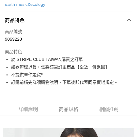
earth music&ecology
信用卡分期付款
3 期 0 利率 每期
NT$723
21家銀行
商品特色
合作金庫商業銀行
第一商業銀行
超商取貨付款
商品編號
華南商業銀行
彰化商業銀行
9059220
LINE Pay
上海商業儲蓄銀行
台北富邦商業銀行
國泰世華商業銀行
兆豐國際商業銀行
商品特色
Apple Pay
臺灣中小企業銀行
台中商業銀行
於 STRIPE CLUB TAIWAN購買之訂單
匯豐（台灣）商業銀行
華泰商業銀行
街口支付
如欲辦理退貨，需將該筆訂單商品【全數一併退回】
聯邦商業銀行
遠東國際商業銀行
元大商業銀行
永豐商業銀行
不提供單件退貨!!
悠遊付
玉山商業銀行
星展（台灣）商業銀行
訂購前請先詳讀購物說明，下單後即代表同意賣場規定。
台新國際商業銀行
中國信託商業銀行
Google Pay
台灣樂天信用卡公司
大哥付你分期
相關說明
詳細說明
商品規格
相關推薦
【大哥付你分期使用說明】
AFTEE先享後付
1.本服務由台灣大哥大提供，台灣大哥大用戶可立即使用無須另外申請。
2.付款方式選擇「大哥付你分期」，訂單成立後會自動跳轉到大哥付的交易
相關說明
流程，驗證手機門號後，選擇欲分期的期數、繳款截止日，確認付款後即完
【關於「AFTEE先享後付」】
成交易。
ATM付款