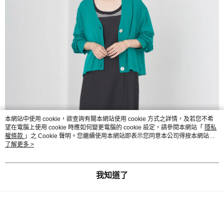
本網站中使用 cookie，欲查詢有關本網站使用 cookie 方式之詳情，及若您不希
望在電腦上使用 cookie 時應如何變更電腦的 cookie 設定，請參閱本網站「
隱私
權條款
」之 Cookie 聲明。您繼續使用本網站即表示您同意本公司得按本網站使
用條款之 Cookie 聲明使用 cookie。
了解更多 >
我知道了