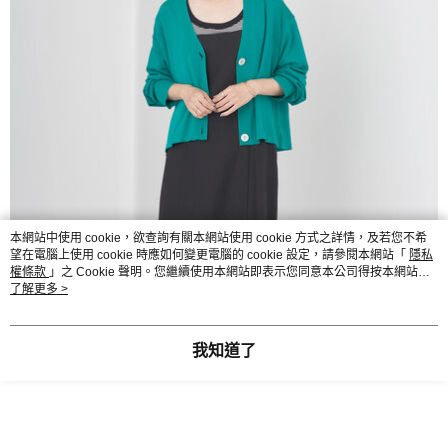
本網站中使用 cookie，欲查詢有關本網站使用 cookie 方式之詳情，及若您不希
望在電腦上使用 cookie 時應如何變更電腦的 cookie 設定，請參閱本網站「
隱私
權條款
」之 Cookie 聲明。您繼續使用本網站即表示您同意本公司得按本網站使
用條款之 Cookie 聲明使用 cookie。
了解更多 >
我知道了