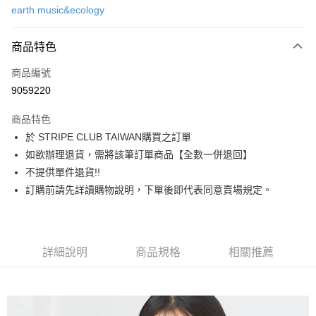
earth music&ecology
信用卡分期付款
3 期 0 利率 每期
NT$723
21家銀行
商品特色
合作金庫商業銀行
第一商業銀行
超商取貨付款
商品編號
華南商業銀行
彰化商業銀行
9059220
LINE Pay
上海商業儲蓄銀行
台北富邦商業銀行
國泰世華商業銀行
兆豐國際商業銀行
商品特色
Apple Pay
臺灣中小企業銀行
台中商業銀行
於 STRIPE CLUB TAIWAN購買之訂單
匯豐（台灣）商業銀行
華泰商業銀行
街口支付
如欲辦理退貨，需將該筆訂單商品【全數一併退回】
聯邦商業銀行
遠東國際商業銀行
元大商業銀行
永豐商業銀行
不提供單件退貨!!
悠遊付
玉山商業銀行
星展（台灣）商業銀行
訂購前請先詳讀購物說明，下單後即代表同意賣場規定。
台新國際商業銀行
中國信託商業銀行
Google Pay
台灣樂天信用卡公司
大哥付你分期
相關說明
詳細說明
商品規格
相關推薦
【大哥付你分期使用說明】
AFTEE先享後付
1.本服務由台灣大哥大提供，台灣大哥大用戶可立即使用無須另外申請。
2.付款方式選擇「大哥付你分期」，訂單成立後會自動跳轉到大哥付的交易
相關說明
流程，驗證手機門號後，選擇欲分期的期數、繳款截止日，確認付款後即完
【關於「AFTEE先享後付」】
成交易。
ATM付款