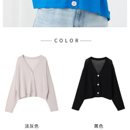
３．未成年的使用者請事先徵得法定代理人或監護人之同意方可使用
宅配
「AFTEE先享後付」，若未經同意申辦者引起之損失，本公司不負相關責
任。
每筆NT$90，滿NT$888(含以上)免運費
４．使用「AFTEE先享後付」時，將依據個別帳號之用戶狀況，依本公司即
時審查核予不同之上限額度；若仍有額度不足之情形，本公司將視審查結果
請求用戶進行身份認證。
５．嚴禁一人註冊多個帳號或使用他人資訊註冊。若發現惡意使用之情形，
恩沛科技股份有限公司將有權停止該用戶之使用額度並採取法律行動。