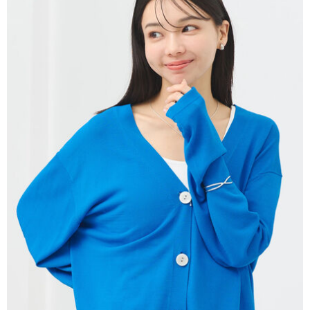
AFTEE先享後付是「在收到商品之後才付款」的支付方式。 讓您購物簡單
3.實際核准額度、可分期數及費用金額請依後續交易確認頁面所載為準。
便利好安心！
4.訂單成立30分鐘內，如未前往確認交易或遇審核未通過，訂單將自動取
１．簡單：不需註冊會員、不需綁卡、不需儲值。
運送方式
消。如遇「轉專審核」未通過狀況，表示未達大哥付你分期系統評分，恕無
２．便利：只要手機號碼，簡訊認證，即可結帳。
法說明評估內容。
３．安心：先確認商品／服務後，再付款。
全家取貨付款
【繳款方式說明】
1.分期款項不併入電信帳單，「大哥付你分期」於每月結算日後寄送繳費提
每筆NT$60，滿NT$388(含以上)免運費
【「AFTEE先享後付」結帳流程】
醒簡訊。
１．於結帳方式選擇「AFTEE先享後付」後，將跳轉至「AFTEE先享後付」
2.透過簡訊連結打開帳單後，可選擇「超商條碼／台灣大直營門市／銀行轉
全家純取貨
結帳頁面，進行簡訊認證並確認金額後，即可完成結帳。
帳／街口支付／iPASS MONEY」等通路繳費。
２．訂單成立數日內，您將收到繳費通知簡訊。
每筆NT$60，滿NT$388(含以上)免運費
３．收到繳費通知簡訊後14天內，點擊此簡訊中的連結，可透過四大超商／
【注意事項】
ATM／網路銀行／等多元方式進行付款，方視為交易完成。
萊爾富取貨付款
1.本服務係由「台灣大哥大股份有限公司」（以下簡稱本公司）所提供，讓
※ 請注意：結帳手續完成當下不需立刻繳費，但若您需要取消訂單，請聯絡
用戶於交易時，得透過本服務購買商品或服務，並由商店將買賣／分期付款
每筆NT$60，滿NT$888(含以上)免運費
購買商品的店家。未經商家同意取消之訂單仍視為有效，需透過AFTEE先享
買賣價金債權讓與本公司後，依約使用本公司帳單繳交帳款。
後付繳納相關費用。
2.基於同意付款使用「大哥付你分期」之契約關係目的，商店將以您的個人
萊爾富純取貨
※ 交易是否成功請以「AFTEE先享後付 」之結帳頁面顯示為準，若有關於
資料（包含姓名、電話或地址）提供予台灣大哥大進項蒐集、處理及利用，
是否繳費成功／繳費後需取消欲退款等相關疑問，請聯繫「AFTEE先享後付
每筆NT$60，滿NT$888(含以上)免運費
由本公司與您本人進行分期帳單所需資料之確認、核對及更正。
客戶支援中心」
https://netprotections.freshdesk.com/support/home
3.完整用戶服務條款，請詳閱以下連結：
https://oppay.tw/userRule
7-11取貨付款
【注意事項】
１．透過由恩沛科技股份有限公司提供之「AFTEE先享後付」服務完成之交
每筆NT$60，滿NT$888(含以上)免運費
易，需依本服務之必要範圍內提供個人資料，並將交易相關給付款項請求債
權轉讓予恩沛科技股份有限公司。
7-11純取貨
２．關於個人資料處理事宜，請瀏覽以下網址：
每筆NT$60，滿NT$888(含以上)免運費
https://aftee.tw/terms/#terms3