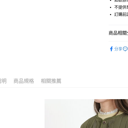
如欲辦
匯豐（
街口支付
不提供單
聯邦商
訂購前
元大商
悠遊付
玉山商
台新國
Google Pa
商品相關分
台灣樂
大哥付你
Samansa 
相關說明
分享
【大哥付
OUTER /
AFTEE先
1.本服務
2.付款方
相關說明
Samansa 
流程，驗
【關於「A
ATM付款
完成交易
Samansa 
AFTEE
3.實際核
便利好安
說明
商品規格
相關推薦
PRICE D
4.訂單成
１．簡單
消。如遇
２．便利
運送方式
SALE ITE
無法說明
３．安心
【繳款方
SALE ITE
全家取貨
1.分期款
【「AFT
醒簡訊。
每筆NT$6
１．於結帳
2.透過簡
付」結帳
帳／街口支
全家純取
２．訂單
３．收到繳
每筆NT$6