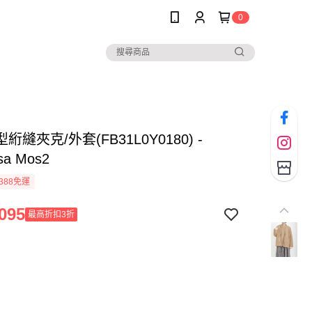
0
絎縫夾克/外套(FB31L0Y0180) -
sa Mos2
388免運
095
最高折扣3折