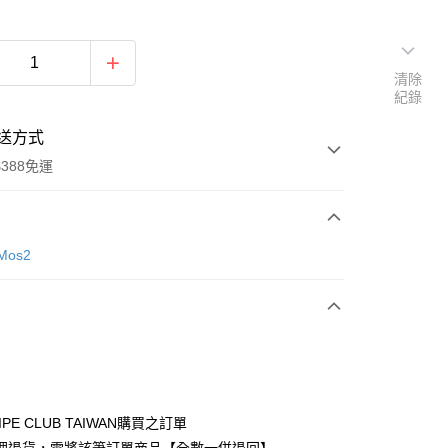
清除
紀錄
送方式
388免運
次付款
Mos2
期付款
0 利率 每期
NT$1,216
21家銀行
庫商業銀行
第一商業銀行
付款
業銀行
彰化商業銀行
業儲蓄銀行
台北富邦商業銀行
華商業銀行
兆豐國際商業銀行
IPE CLUB TAIWAN購買之訂單
小企業銀行
台中商業銀行