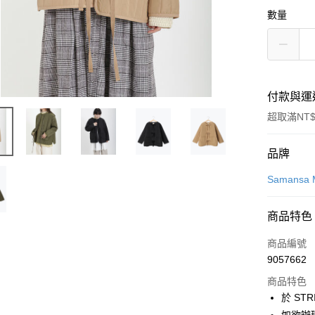
數量
付款與運
超取滿NT$
付款方式
品牌
信用卡一
Samansa 
信用卡分
商品特色
3 期 
商品編號
合作金
超商取貨
9057662
華南商
LINE Pay
上海商
商品特色
國泰世
於 STR
Apple Pay
臺灣中