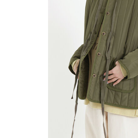
【注意事
／ATM／
1.本服務
※ 請注意
萊爾富取
用戶於交
絡購買商品
款買賣價
先享後付
每筆NT$6
2.基於同
※ 交易是
資料（包
是否繳費成
萊爾富純
用，由本
付客戶支
每筆NT$6
3.完整用
【注意事
7-11取貨
１．透過由
交易，需
每筆NT$6
求債權轉
２．關於
7-11純取
https://aft
每筆NT$6
３．未成
「AFTE
宅配
任。
４．使用「
每筆NT$9
即時審查
結果請求
５．嚴禁
形，恩沛
動。