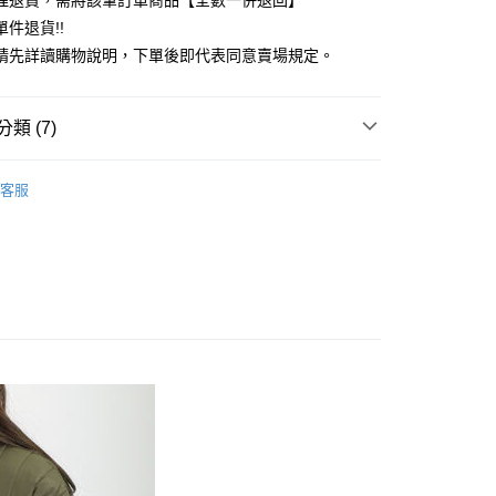
理退貨，需將該筆訂單商品【全數一併退回】
台灣）商業銀行
華泰商業銀行
件退貨!!
業銀行
遠東國際商業銀行
請先詳讀購物說明，下單後即代表同意賣場規定。
業銀行
永豐商業銀行
業銀行
星展（台灣）商業銀行
際商業銀行
中國信託商業銀行
y
類 (7)
天信用卡公司
分期
Mos2
Girly 女孩感
客服
你分期使用說明】
 外套
享後付
由台灣大哥大提供，台灣大哥大用戶可立即使用無須另外申請。
式選擇「大哥付你分期」，訂單成立後會自動跳轉到大哥付的交易
Mos2
OUTER / 外套
證手機門號後，選擇欲分期的期數、繳款截止日，確認付款後即
FTEE先享後付」】
。
Mos2
ALL ITEMS
先享後付是「在收到商品之後才付款」的支付方式。 讓您購物簡單
准額度、可分期數及費用金額請依後續交易確認頁面所載為準。
心！
OWN
Samansa Mos2
立30分鐘內，如未前往確認交易或遇審核未通過，訂單將自動取
：不需註冊會員、不需綁卡、不需儲值。
「轉專審核」未通過狀況，表示未達大哥付你分期系統評分，恕
：只要手機號碼，簡訊認證，即可結帳。
MS
單筆滿$888現抵$88
評估內容。
：先確認商品／服務後，再付款。
式說明】
MS
最高折扣 ➯ 3折
付款
項不併入電信帳單，「大哥付你分期」於每月結算日後寄送繳費提
EE先享後付」結帳流程】
0，滿NT$388(含以上)免運費
方式選擇「AFTEE先享後付」後，將跳轉至「AFTEE先享後
訊連結打開帳單後，可選擇「超商條碼／台灣大直營門市／銀行轉
頁面，進行簡訊認證並確認金額後，即可完成結帳。
付／iPASS MONEY」等通路繳費。
貨
成立數日內，您將收到繳費通知簡訊。
費通知簡訊後14天內，點擊此簡訊中的連結，可透過四大超商
0，滿NT$388(含以上)免運費