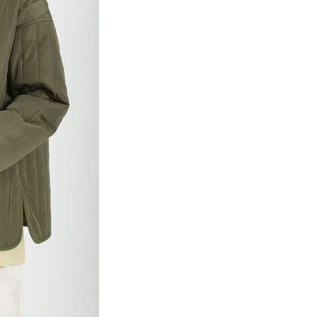
項】
網路銀行／等多元方式進行付款，方視為交易完成。
係由「台灣大哥大股份有限公司」（以下簡稱本公司）所提供，讓
：結帳手續完成當下不需立刻繳費，但若您需要取消訂單，請聯
貨付款
易時，得透過本服務購買商品或服務，並由商店將買賣／分期付
的店家。未經商家同意取消之訂單仍視為有效，需透過AFTEE
金債權讓與本公司後，依約使用本公司帳單繳交帳款。
繳納相關費用。
0，滿NT$888(含以上)免運費
意付款使用「大哥付你分期」之契約關係目的，商店將以您的個人
否成功請以「AFTEE先享後付 」之結帳頁面顯示為準，若有關於
含姓名、電話或地址）提供予台灣大哥大進項蒐集、處理及利
功／繳費後需取消欲退款等相關疑問，請聯繫「AFTEE先享後
取貨
公司與您本人進行分期帳單所需資料之確認、核對及更正。
援中心」
https://netprotections.freshdesk.com/support/home
0，滿NT$888(含以上)免運費
戶服務條款，請詳閱以下連結：
https://oppay.tw/userRule
項】
付款
恩沛科技股份有限公司提供之「AFTEE先享後付」服務完成之
依本服務之必要範圍內提供個人資料，並將交易相關給付款項請
0，滿NT$888(含以上)免運費
讓予恩沛科技股份有限公司。
個人資料處理事宜，請瀏覽以下網址：
貨
ee.tw/terms/#terms3
0，滿NT$888(含以上)免運費
年的使用者請事先徵得法定代理人或監護人之同意方可使用
E先享後付」，若未經同意申辦者引起之損失，本公司不負相關責
AFTEE先享後付」時，將依據個別帳號之用戶狀況，依本公司
0，滿NT$888(含以上)免運費
核予不同之上限額度；若仍有額度不足之情形，本公司將視審查
用戶進行身份認證。
一人註冊多個帳號或使用他人資訊註冊。若發現惡意使用之情
科技股份有限公司將有權停止該用戶之使用額度並採取法律行