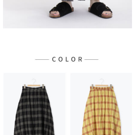
３．未成年的使用者請事先徵得法定代理人或監護人之同意方可使用
宅配
「AFTEE先享後付」，若未經同意申辦者引起之損失，本公司不負相關責
任。
每筆NT$90，滿NT$888(含以上)免運費
４．使用「AFTEE先享後付」時，將依據個別帳號之用戶狀況，依本公司即
時審查核予不同之上限額度；若仍有額度不足之情形，本公司將視審查結果
請求用戶進行身份認證。
５．嚴禁一人註冊多個帳號或使用他人資訊註冊。若發現惡意使用之情形，
恩沛科技股份有限公司將有權停止該用戶之使用額度並採取法律行動。