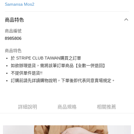
Samansa Mos2
信用卡分期付款
3 期 0 利率 每期
NT$1,000
21家銀行
商品特色
合作金庫商業銀行
第一商業銀行
超商取貨付款
商品編號
華南商業銀行
彰化商業銀行
8985806
LINE Pay
上海商業儲蓄銀行
台北富邦商業銀行
國泰世華商業銀行
兆豐國際商業銀行
商品特色
Apple Pay
臺灣中小企業銀行
台中商業銀行
於 STRIPE CLUB TAIWAN購買之訂單
匯豐（台灣）商業銀行
華泰商業銀行
街口支付
如欲辦理退貨，需將該筆訂單商品【全數一併退回】
聯邦商業銀行
遠東國際商業銀行
元大商業銀行
永豐商業銀行
不提供單件退貨!!
悠遊付
玉山商業銀行
星展（台灣）商業銀行
訂購前請先詳讀購物說明，下單後即代表同意賣場規定。
台新國際商業銀行
中國信託商業銀行
Google Pay
台灣樂天信用卡公司
大哥付你分期
相關說明
詳細說明
商品規格
相關推薦
【大哥付你分期使用說明】
AFTEE先享後付
1.本服務由台灣大哥大提供，台灣大哥大用戶可立即使用無須另外申請。
2.付款方式選擇「大哥付你分期」，訂單成立後會自動跳轉到大哥付的交易
相關說明
流程，驗證手機門號後，選擇欲分期的期數、繳款截止日，確認付款後即完
【關於「AFTEE先享後付」】
成交易。
ATM付款