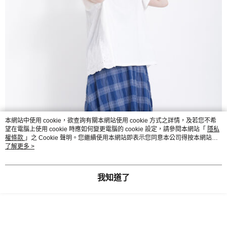
本網站中使用 cookie，欲查詢有關本網站使用 cookie 方式之詳情，及若您不希
望在電腦上使用 cookie 時應如何變更電腦的 cookie 設定，請參閱本網站「
隱私
權條款
」之 Cookie 聲明。您繼續使用本網站即表示您同意本公司得按本網站使
用條款之 Cookie 聲明使用 cookie。
了解更多 >
我知道了