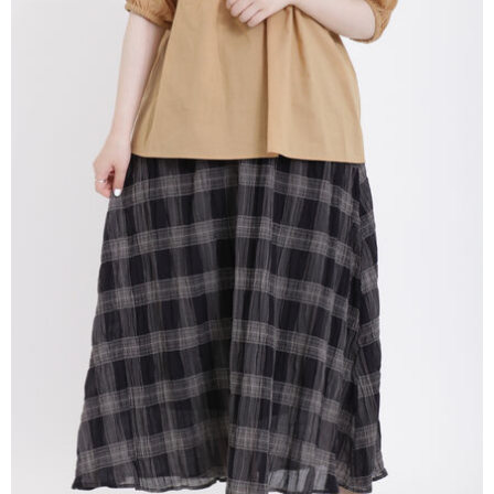
AFTEE先享後付是「在收到商品之後才付款」的支付方式。 讓您購物簡單
3.實際核准額度、可分期數及費用金額請依後續交易確認頁面所載為準。
便利好安心！
4.訂單成立30分鐘內，如未前往確認交易或遇審核未通過，訂單將自動取
１．簡單：不需註冊會員、不需綁卡、不需儲值。
運送方式
消。如遇「轉專審核」未通過狀況，表示未達大哥付你分期系統評分，恕無
２．便利：只要手機號碼，簡訊認證，即可結帳。
法說明評估內容。
３．安心：先確認商品／服務後，再付款。
全家取貨付款
【繳款方式說明】
1.分期款項不併入電信帳單，「大哥付你分期」於每月結算日後寄送繳費提
每筆NT$60，滿NT$388(含以上)免運費
【「AFTEE先享後付」結帳流程】
醒簡訊。
１．於結帳方式選擇「AFTEE先享後付」後，將跳轉至「AFTEE先享後付」
2.透過簡訊連結打開帳單後，可選擇「超商條碼／台灣大直營門市／銀行轉
全家純取貨
結帳頁面，進行簡訊認證並確認金額後，即可完成結帳。
帳／街口支付／iPASS MONEY」等通路繳費。
２．訂單成立數日內，您將收到繳費通知簡訊。
每筆NT$60，滿NT$388(含以上)免運費
３．收到繳費通知簡訊後14天內，點擊此簡訊中的連結，可透過四大超商／
【注意事項】
ATM／網路銀行／等多元方式進行付款，方視為交易完成。
萊爾富取貨付款
1.本服務係由「台灣大哥大股份有限公司」（以下簡稱本公司）所提供，讓
※ 請注意：結帳手續完成當下不需立刻繳費，但若您需要取消訂單，請聯絡
用戶於交易時，得透過本服務購買商品或服務，並由商店將買賣／分期付款
每筆NT$60，滿NT$888(含以上)免運費
購買商品的店家。未經商家同意取消之訂單仍視為有效，需透過AFTEE先享
買賣價金債權讓與本公司後，依約使用本公司帳單繳交帳款。
後付繳納相關費用。
2.基於同意付款使用「大哥付你分期」之契約關係目的，商店將以您的個人
萊爾富純取貨
※ 交易是否成功請以「AFTEE先享後付 」之結帳頁面顯示為準，若有關於
資料（包含姓名、電話或地址）提供予台灣大哥大進項蒐集、處理及利用，
是否繳費成功／繳費後需取消欲退款等相關疑問，請聯繫「AFTEE先享後付
每筆NT$60，滿NT$888(含以上)免運費
由本公司與您本人進行分期帳單所需資料之確認、核對及更正。
客戶支援中心」
https://netprotections.freshdesk.com/support/home
3.完整用戶服務條款，請詳閱以下連結：
https://oppay.tw/userRule
7-11取貨付款
【注意事項】
１．透過由恩沛科技股份有限公司提供之「AFTEE先享後付」服務完成之交
每筆NT$60，滿NT$888(含以上)免運費
易，需依本服務之必要範圍內提供個人資料，並將交易相關給付款項請求債
權轉讓予恩沛科技股份有限公司。
7-11純取貨
２．關於個人資料處理事宜，請瀏覽以下網址：
每筆NT$60，滿NT$888(含以上)免運費
https://aftee.tw/terms/#terms3