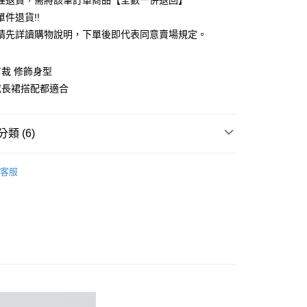
理退貨，需將該筆訂單商品【全數一併退回】
台灣）商業銀行
華泰商業銀行
件退貨!!
業銀行
遠東國際商業銀行
請先詳讀購物說明，下單後即代表同意賣場規定。
業銀行
永豐商業銀行
業銀行
星展（台灣）商業銀行
際商業銀行
中國信託商業銀行
y
裁 修飾身型
天信用卡公司
或長裙搭配都適合
分期
你分期使用說明】
享後付
類 (6)
由台灣大哥大提供，台灣大哥大用戶可立即使用無須另外申請。
式選擇「大哥付你分期」，訂單成立後會自動跳轉到大哥付的交易
ECCA
證手機門號後，選擇欲分期的期數、繳款截止日，確認付款後即
TOP / 上衣
FTEE先享後付」】
客服
。
先享後付是「在收到商品之後才付款」的支付方式。 讓您購物簡單
上衣
准額度、可分期數及費用金額請依後續交易確認頁面所載為準。
心！
立30分鐘內，如未前往確認交易或遇審核未通過，訂單將自動取
：不需註冊會員、不需綁卡、不需儲值。
ECCA
ALL ITEMS
「轉專審核」未通過狀況，表示未達大哥付你分期系統評分，恕
：只要手機號碼，簡訊認證，即可結帳。
評估內容。
：先確認商品／服務後，再付款。
OWN
YECCA VECCA
式說明】
付款
項不併入電信帳單，「大哥付你分期」於每月結算日後寄送繳費提
EE先享後付」結帳流程】
MS
單筆滿$888現抵$88
0，滿NT$388(含以上)免運費
方式選擇「AFTEE先享後付」後，將跳轉至「AFTEE先享後
訊連結打開帳單後，可選擇「超商條碼／台灣大直營門市／銀行轉
MS
最高折扣 ➯ 3折
頁面，進行簡訊認證並確認金額後，即可完成結帳。
付／iPASS MONEY」等通路繳費。
貨
成立數日內，您將收到繳費通知簡訊。
費通知簡訊後14天內，點擊此簡訊中的連結，可透過四大超商
0，滿NT$388(含以上)免運費