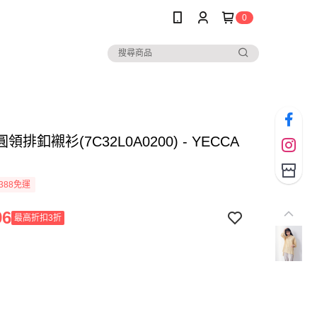
0
排釦襯衫(7C32L0A0200) - YECCA
388免運
96
最高折扣3折