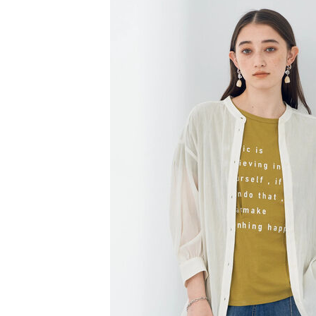
【注意事
／ATM／
1.本服務
※ 請注意
萊爾富取
用戶於交
絡購買商品
款買賣價
先享後付
每筆NT$6
2.基於同
※ 交易是
資料（包
是否繳費成
萊爾富純
用，由本
付客戶支
每筆NT$6
3.完整用
【注意事
7-11取貨
１．透過由
交易，需
每筆NT$6
求債權轉
２．關於
7-11純取
https://aft
每筆NT$6
３．未成
「AFTE
宅配
任。
４．使用「
每筆NT$9
即時審查
結果請求
５．嚴禁
形，恩沛
動。