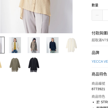
數量
付款與運
超取滿NT$
付款方式
品牌
信用卡一
YECCA V
信用卡分
商品特色
3 期 
商品編號
合作金
超商取貨
8773921
華南商
LINE Pay
上海商
商品特色
國泰世
於 STR
Apple Pay
臺灣中