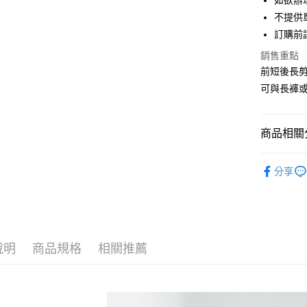
如欲辦
匯豐（
街口支付
不提供單
聯邦商
訂購前
元大商
悠遊付
玉山商
銷售重點
台新國
Google Pa
前短後長剪
台灣樂
可與長褲
大哥付你
相關說明
【大哥付
AFTEE先
商品相關分
1.本服務
2.付款方
相關說明
YECCA V
流程，驗
【關於「A
分享
ATM付款
完成交易
AFTEE
TOPS / 
3.實際核
便利好安
4.訂單成
１．簡單
YECCA V
消。如遇
２．便利
運送方式
無法說明
３．安心
PRICE D
【繳款方
全家取貨
1.分期款
說明
商品規格
相關推薦
【「AFT
SALE ITE
醒簡訊。
每筆NT$6
１．於結帳
2.透過簡
SALE ITE
付」結帳
帳／街口支
全家純取
２．訂單
３．收到繳
每筆NT$6