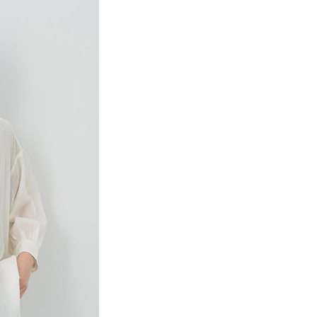
項】
網路銀行／等多元方式進行付款，方視為交易完成。
係由「台灣大哥大股份有限公司」（以下簡稱本公司）所提供，讓
：結帳手續完成當下不需立刻繳費，但若您需要取消訂單，請聯
貨付款
易時，得透過本服務購買商品或服務，並由商店將買賣／分期付
的店家。未經商家同意取消之訂單仍視為有效，需透過AFTEE
金債權讓與本公司後，依約使用本公司帳單繳交帳款。
繳納相關費用。
0，滿NT$888(含以上)免運費
意付款使用「大哥付你分期」之契約關係目的，商店將以您的個人
否成功請以「AFTEE先享後付 」之結帳頁面顯示為準，若有關於
含姓名、電話或地址）提供予台灣大哥大進項蒐集、處理及利
功／繳費後需取消欲退款等相關疑問，請聯繫「AFTEE先享後
取貨
公司與您本人進行分期帳單所需資料之確認、核對及更正。
援中心」
https://netprotections.freshdesk.com/support/home
0，滿NT$888(含以上)免運費
戶服務條款，請詳閱以下連結：
https://oppay.tw/userRule
項】
付款
恩沛科技股份有限公司提供之「AFTEE先享後付」服務完成之
依本服務之必要範圍內提供個人資料，並將交易相關給付款項請
0，滿NT$888(含以上)免運費
讓予恩沛科技股份有限公司。
個人資料處理事宜，請瀏覽以下網址：
貨
ee.tw/terms/#terms3
0，滿NT$888(含以上)免運費
年的使用者請事先徵得法定代理人或監護人之同意方可使用
E先享後付」，若未經同意申辦者引起之損失，本公司不負相關責
AFTEE先享後付」時，將依據個別帳號之用戶狀況，依本公司
0，滿NT$888(含以上)免運費
核予不同之上限額度；若仍有額度不足之情形，本公司將視審查
用戶進行身份認證。
一人註冊多個帳號或使用他人資訊註冊。若發現惡意使用之情
科技股份有限公司將有權停止該用戶之使用額度並採取法律行