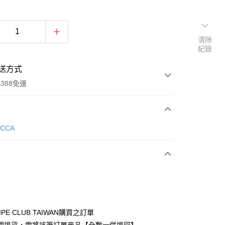
清除
紀錄
送方式
388免運
次付款
ECCA
期付款
0 利率 每期
NT$1,106
21家銀行
庫商業銀行
第一商業銀行
付款
業銀行
彰化商業銀行
業儲蓄銀行
台北富邦商業銀行
華商業銀行
兆豐國際商業銀行
IPE CLUB TAIWAN購買之訂單
小企業銀行
台中商業銀行