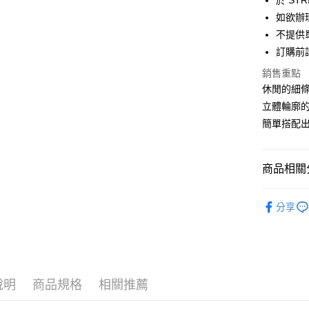
於 STR
匯豐（
街口支付
如欲辦
聯邦商
不提供單
元大商
悠遊付
訂購前
玉山商
台新國
Google Pa
銷售重點
台灣樂
休閒的細條
大哥付你
立體輪廓的
相關說明
簡單搭配
【大哥付
AFTEE先
1.本服務
2.付款方
相關說明
流程，驗
【關於「A
商品相關分
ATM付款
完成交易
AFTEE
3.實際核
便利好安
Green Par
4.訂單成
１．簡單
分享
消。如遇
２．便利
SKIRT / 
運送方式
無法說明
３．安心
【繳款方
Green Par
全家取貨
1.分期款
【「AFT
醒簡訊。
每筆NT$6
１．於結帳
PRICE D
2.透過簡
付」結帳
說明
商品規格
相關推薦
帳／街口支
SALE ITE
全家純取
２．訂單
３．收到繳
每筆NT$6