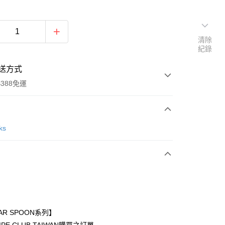
清除
紀錄
送方式
388免運
次付款
ks
期付款
0 利率 每期
NT$840
21家銀行
庫商業銀行
第一商業銀行
付款
業銀行
彰化商業銀行
業儲蓄銀行
台北富邦商業銀行
華商業銀行
兆豐國際商業銀行
AR SPOON系列】
小企業銀行
台中商業銀行