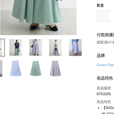
數量
付款與運
超取滿NT$
付款方式
品牌
信用卡一
Green Par
信用卡分
商品特色
3 期 
商品編號
合作金
超商取貨
8753205
華南商
LINE Pay
上海商
商品特色
國泰世
【SUG
Apple Pay
臺灣中