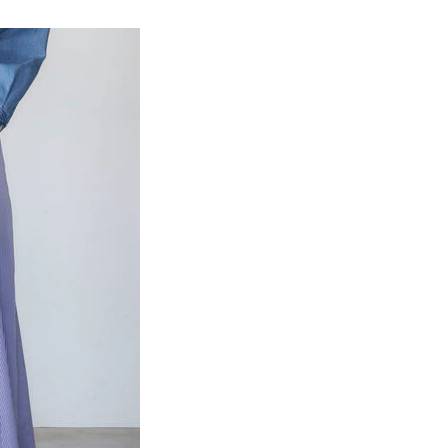
MS
最高折扣 ➯ 3折
項】
網路銀行／等多元方式進行付款，方視為交易完成。
係由「台灣大哥大股份有限公司」（以下簡稱本公司）所提供，讓
：結帳手續完成當下不需立刻繳費，但若您需要取消訂單，請聯
貨付款
易時，得透過本服務購買商品或服務，並由商店將買賣／分期付
的店家。未經商家同意取消之訂單仍視為有效，需透過AFTEE
金債權讓與本公司後，依約使用本公司帳單繳交帳款。
繳納相關費用。
0，滿NT$888(含以上)免運費
意付款使用「大哥付你分期」之契約關係目的，商店將以您的個人
否成功請以「AFTEE先享後付 」之結帳頁面顯示為準，若有關於
含姓名、電話或地址）提供予台灣大哥大進項蒐集、處理及利
功／繳費後需取消欲退款等相關疑問，請聯繫「AFTEE先享後
取貨
公司與您本人進行分期帳單所需資料之確認、核對及更正。
援中心」
https://netprotections.freshdesk.com/support/home
0，滿NT$888(含以上)免運費
戶服務條款，請詳閱以下連結：
https://oppay.tw/userRule
項】
付款
恩沛科技股份有限公司提供之「AFTEE先享後付」服務完成之
依本服務之必要範圍內提供個人資料，並將交易相關給付款項請
0，滿NT$888(含以上)免運費
讓予恩沛科技股份有限公司。
個人資料處理事宜，請瀏覽以下網址：
貨
ee.tw/terms/#terms3
0，滿NT$888(含以上)免運費
年的使用者請事先徵得法定代理人或監護人之同意方可使用
E先享後付」，若未經同意申辦者引起之損失，本公司不負相關責
AFTEE先享後付」時，將依據個別帳號之用戶狀況，依本公司
0，滿NT$888(含以上)免運費
核予不同之上限額度；若仍有額度不足之情形，本公司將視審查
用戶進行身份認證。
一人註冊多個帳號或使用他人資訊註冊。若發現惡意使用之情
科技股份有限公司將有權停止該用戶之使用額度並採取法律行