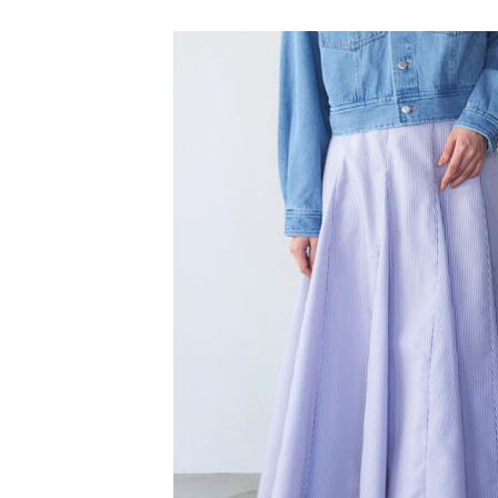
SALE ITE
【注意事
／ATM／
1.本服務
※ 請注意
萊爾富取
用戶於交
絡購買商品
款買賣價
先享後付
每筆NT$6
2.基於同
※ 交易是
資料（包
是否繳費成
萊爾富純
用，由本
付客戶支
每筆NT$6
3.完整用
【注意事
7-11取貨
１．透過由
交易，需
每筆NT$6
求債權轉
２．關於
7-11純取
https://aft
每筆NT$6
３．未成
「AFTE
宅配
任。
４．使用「
每筆NT$9
即時審查
結果請求
５．嚴禁
形，恩沛
動。