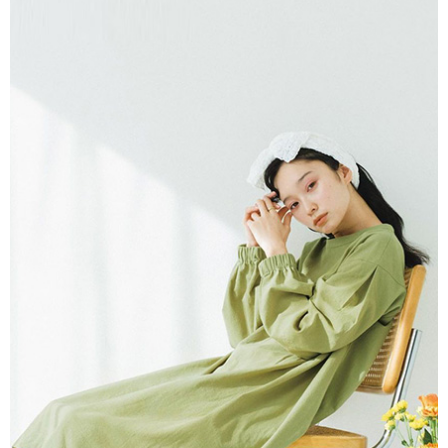
AFTEE先享後付是「在收到商品之後才付款」的支付方式。 讓您購物簡單
3.實際核准額度、可分期數及費用金額請依後續交易確認頁面所載為準。
便利好安心！
4.訂單成立30分鐘內，如未前往確認交易或遇審核未通過，訂單將自動取
１．簡單：不需註冊會員、不需綁卡、不需儲值。
運送方式
消。如遇「轉專審核」未通過狀況，表示未達大哥付你分期系統評分，恕無
２．便利：只要手機號碼，簡訊認證，即可結帳。
法說明評估內容。
３．安心：先確認商品／服務後，再付款。
全家取貨付款
【繳款方式說明】
1.分期款項不併入電信帳單，「大哥付你分期」於每月結算日後寄送繳費提
每筆NT$60，滿NT$1,500(含以上)免運費
【「AFTEE先享後付」結帳流程】
醒簡訊。
１．於結帳方式選擇「AFTEE先享後付」後，將跳轉至「AFTEE先享後付」
2.透過簡訊連結打開帳單後，可選擇「超商條碼／台灣大直營門市／銀行轉
全家純取貨
結帳頁面，進行簡訊認證並確認金額後，即可完成結帳。
帳／街口支付／iPASS MONEY」等通路繳費。
２．訂單成立數日內，您將收到繳費通知簡訊。
每筆NT$60，滿NT$1,500(含以上)免運費
３．收到繳費通知簡訊後14天內，點擊此簡訊中的連結，可透過四大超商／
【注意事項】
ATM／網路銀行／等多元方式進行付款，方視為交易完成。
萊爾富取貨付款
1.本服務係由「台灣大哥大股份有限公司」（以下簡稱本公司）所提供，讓
※ 請注意：結帳手續完成當下不需立刻繳費，但若您需要取消訂單，請聯絡
用戶於交易時，得透過本服務購買商品或服務，並由商店將買賣／分期付款
每筆NT$60，滿NT$1,500(含以上)免運費
購買商品的店家。未經商家同意取消之訂單仍視為有效，需透過AFTEE先享
買賣價金債權讓與本公司後，依約使用本公司帳單繳交帳款。
後付繳納相關費用。
2.基於同意付款使用「大哥付你分期」之契約關係目的，商店將以您的個人
萊爾富純取貨
※ 交易是否成功請以「AFTEE先享後付 」之結帳頁面顯示為準，若有關於
資料（包含姓名、電話或地址）提供予台灣大哥大進項蒐集、處理及利用，
是否繳費成功／繳費後需取消欲退款等相關疑問，請聯繫「AFTEE先享後付
每筆NT$60，滿NT$1,500(含以上)免運費
由本公司與您本人進行分期帳單所需資料之確認、核對及更正。
客戶支援中心」
https://netprotections.freshdesk.com/support/home
3.完整用戶服務條款，請詳閱以下連結：
https://oppay.tw/userRule
7-11取貨付款
【注意事項】
１．透過由恩沛科技股份有限公司提供之「AFTEE先享後付」服務完成之交
每筆NT$60，滿NT$1,500(含以上)免運費
易，需依本服務之必要範圍內提供個人資料，並將交易相關給付款項請求債
權轉讓予恩沛科技股份有限公司。
7-11純取貨
２．關於個人資料處理事宜，請瀏覽以下網址：
每筆NT$60，滿NT$1,500(含以上)免運費
https://aftee.tw/terms/#terms3