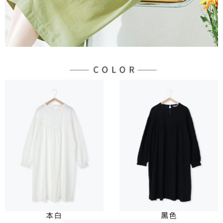
３．未成年的使用者請事先徵得法定代理人或監護人之同意方可使用
宅配
「AFTEE先享後付」，若未經同意申辦者引起之損失，本公司不負相關責
任。
每筆NT$90，滿NT$1,500(含以上)免運費
４．使用「AFTEE先享後付」時，將依據個別帳號之用戶狀況，依本公司即
時審查核予不同之上限額度；若仍有額度不足之情形，本公司將視審查結果
請求用戶進行身份認證。
５．嚴禁一人註冊多個帳號或使用他人資訊註冊。若發現惡意使用之情形，
恩沛科技股份有限公司將有權停止該用戶之使用額度並採取法律行動。