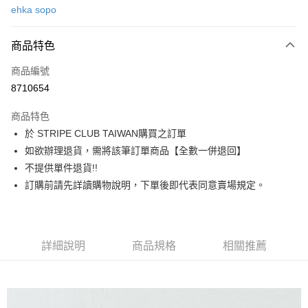
ehka sopo
信用卡分期付款
3 期 0 利率 每期
NT$753
21家銀行
商品特色
合作金庫商業銀行
第一商業銀行
超商取貨付款
商品編號
華南商業銀行
彰化商業銀行
8710654
LINE Pay
上海商業儲蓄銀行
台北富邦商業銀行
國泰世華商業銀行
兆豐國際商業銀行
商品特色
Apple Pay
臺灣中小企業銀行
台中商業銀行
於 STRIPE CLUB TAIWAN購買之訂單
匯豐（台灣）商業銀行
華泰商業銀行
街口支付
如欲辦理退貨，需將該筆訂單商品【全數一併退回】
聯邦商業銀行
遠東國際商業銀行
元大商業銀行
永豐商業銀行
不提供單件退貨!!
悠遊付
玉山商業銀行
星展（台灣）商業銀行
訂購前請先詳讀購物說明，下單後即代表同意賣場規定。
台新國際商業銀行
中國信託商業銀行
Google Pay
台灣樂天信用卡公司
大哥付你分期
相關說明
詳細說明
商品規格
相關推薦
【大哥付你分期使用說明】
AFTEE先享後付
1.本服務由台灣大哥大提供，台灣大哥大用戶可立即使用無須另外申請。
2.付款方式選擇「大哥付你分期」，訂單成立後會自動跳轉到大哥付的交易
相關說明
流程，驗證手機門號後，選擇欲分期的期數、繳款截止日，確認付款後即完
【關於「AFTEE先享後付」】
成交易。
ATM付款