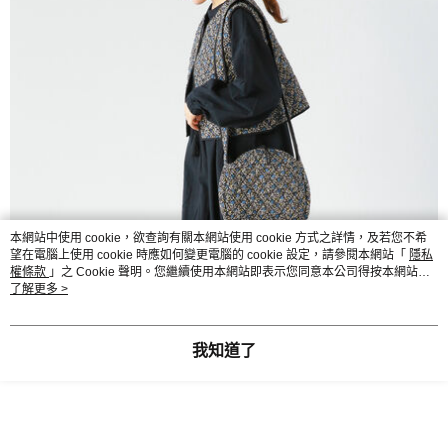
本網站中使用 cookie，欲查詢有關本網站使用 cookie 方式之詳情，及若您不希
望在電腦上使用 cookie 時應如何變更電腦的 cookie 設定，請參閱本網站「
隱私
權條款
」之 Cookie 聲明。您繼續使用本網站即表示您同意本公司得按本網站使
用條款之 Cookie 聲明使用 cookie。
了解更多 >
我知道了