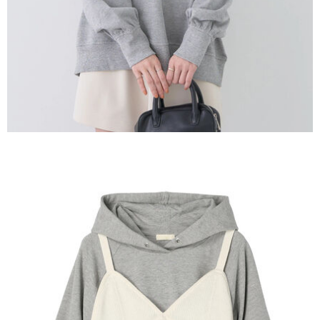
３．未成年的使用者請事先徵得法定代理人或監護人之同意方可使用
宅配
「AFTEE先享後付」，若未經同意申辦者引起之損失，本公司不負相關責
任。
每筆NT$90，滿NT$888(含以上)免運費
４．使用「AFTEE先享後付」時，將依據個別帳號之用戶狀況，依本公司即
時審查核予不同之上限額度；若仍有額度不足之情形，本公司將視審查結果
請求用戶進行身份認證。
５．嚴禁一人註冊多個帳號或使用他人資訊註冊。若發現惡意使用之情形，
恩沛科技股份有限公司將有權停止該用戶之使用額度並採取法律行動。