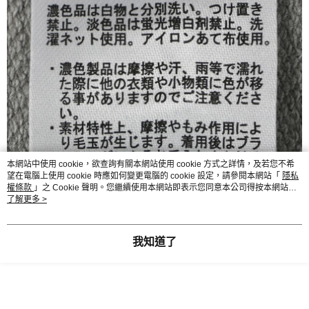
本網站中使用 cookie，欲查詢有關本網站使用 cookie 方式之詳情，及若您不希
望在電腦上使用 cookie 時應如何變更電腦的 cookie 設定，請參閱本網站「
隱私
權條款
」之 Cookie 聲明。您繼續使用本網站即表示您同意本公司得按本網站使
用條款之 Cookie 聲明使用 cookie。
了解更多 >
我知道了