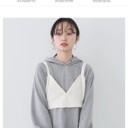
詳細說明
商品規格
相關推薦
AFTEE先享後付是「在收到商品之後才付款」的支付方式。 讓您購物簡單
3.實際核准額度、可分期數及費用金額請依後續交易確認頁面所載為準。
便利好安心！
4.訂單成立30分鐘內，如未前往確認交易或遇審核未通過，訂單將自動取
１．簡單：不需註冊會員、不需綁卡、不需儲值。
運送方式
消。如遇「轉專審核」未通過狀況，表示未達大哥付你分期系統評分，恕無
２．便利：只要手機號碼，簡訊認證，即可結帳。
法說明評估內容。
３．安心：先確認商品／服務後，再付款。
全家取貨付款
【繳款方式說明】
1.分期款項不併入電信帳單，「大哥付你分期」於每月結算日後寄送繳費提
每筆NT$60，滿NT$388(含以上)免運費
【「AFTEE先享後付」結帳流程】
醒簡訊。
１．於結帳方式選擇「AFTEE先享後付」後，將跳轉至「AFTEE先享後付」
2.透過簡訊連結打開帳單後，可選擇「超商條碼／台灣大直營門市／銀行轉
全家純取貨
結帳頁面，進行簡訊認證並確認金額後，即可完成結帳。
帳／街口支付／iPASS MONEY」等通路繳費。
２．訂單成立數日內，您將收到繳費通知簡訊。
每筆NT$60，滿NT$388(含以上)免運費
３．收到繳費通知簡訊後14天內，點擊此簡訊中的連結，可透過四大超商／
【注意事項】
ATM／網路銀行／等多元方式進行付款，方視為交易完成。
萊爾富取貨付款
1.本服務係由「台灣大哥大股份有限公司」（以下簡稱本公司）所提供，讓
※ 請注意：結帳手續完成當下不需立刻繳費，但若您需要取消訂單，請聯絡
用戶於交易時，得透過本服務購買商品或服務，並由商店將買賣／分期付款
每筆NT$60，滿NT$888(含以上)免運費
購買商品的店家。未經商家同意取消之訂單仍視為有效，需透過AFTEE先享
買賣價金債權讓與本公司後，依約使用本公司帳單繳交帳款。
後付繳納相關費用。
2.基於同意付款使用「大哥付你分期」之契約關係目的，商店將以您的個人
萊爾富純取貨
※ 交易是否成功請以「AFTEE先享後付 」之結帳頁面顯示為準，若有關於
資料（包含姓名、電話或地址）提供予台灣大哥大進項蒐集、處理及利用，
是否繳費成功／繳費後需取消欲退款等相關疑問，請聯繫「AFTEE先享後付
每筆NT$60，滿NT$888(含以上)免運費
由本公司與您本人進行分期帳單所需資料之確認、核對及更正。
客戶支援中心」
https://netprotections.freshdesk.com/support/home
3.完整用戶服務條款，請詳閱以下連結：
https://oppay.tw/userRule
7-11取貨付款
【注意事項】
１．透過由恩沛科技股份有限公司提供之「AFTEE先享後付」服務完成之交
每筆NT$60，滿NT$888(含以上)免運費
易，需依本服務之必要範圍內提供個人資料，並將交易相關給付款項請求債
權轉讓予恩沛科技股份有限公司。
7-11純取貨
２．關於個人資料處理事宜，請瀏覽以下網址：
每筆NT$60，滿NT$888(含以上)免運費
https://aftee.tw/terms/#terms3