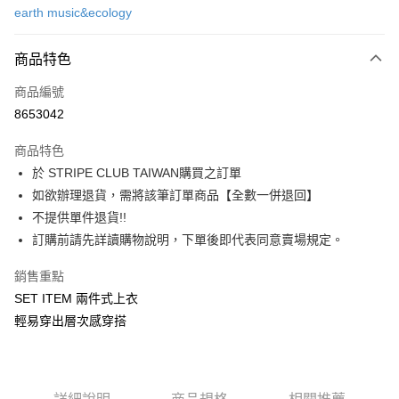
earth music&ecology
信用卡分期付款
3 期 0 利率 每期
NT$723
21家銀行
商品特色
合作金庫商業銀行
第一商業銀行
超商取貨付款
商品編號
華南商業銀行
彰化商業銀行
8653042
LINE Pay
上海商業儲蓄銀行
台北富邦商業銀行
國泰世華商業銀行
兆豐國際商業銀行
商品特色
Apple Pay
臺灣中小企業銀行
台中商業銀行
於 STRIPE CLUB TAIWAN購買之訂單
匯豐（台灣）商業銀行
華泰商業銀行
街口支付
如欲辦理退貨，需將該筆訂單商品【全數一併退回】
聯邦商業銀行
遠東國際商業銀行
元大商業銀行
永豐商業銀行
不提供單件退貨!!
悠遊付
玉山商業銀行
星展（台灣）商業銀行
訂購前請先詳讀購物說明，下單後即代表同意賣場規定。
台新國際商業銀行
中國信託商業銀行
Google Pay
台灣樂天信用卡公司
銷售重點
大哥付你分期
SET ITEM 兩件式上衣
相關說明
輕易穿出層次感穿搭
【大哥付你分期使用說明】
AFTEE先享後付
1.本服務由台灣大哥大提供，台灣大哥大用戶可立即使用無須另外申請。
2.付款方式選擇「大哥付你分期」，訂單成立後會自動跳轉到大哥付的交易
相關說明
流程，驗證手機門號後，選擇欲分期的期數、繳款截止日，確認付款後即完
【關於「AFTEE先享後付」】
成交易。
ATM付款