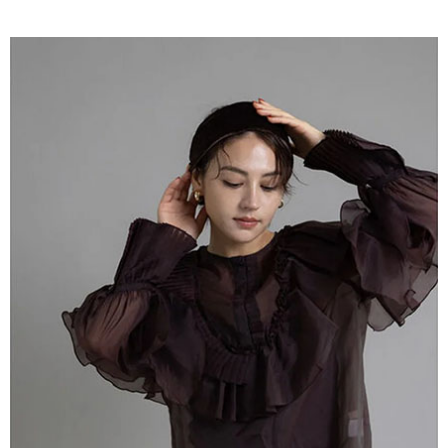
AFTEE先享後付是「在收到商品之後才付款」的支付方式。 讓您購物簡單
3.實際核准額度、可分期數及費用金額請依後續交易確認頁面所載為準。
便利好安心！
4.訂單成立30分鐘內，如未前往確認交易或遇審核未通過，訂單將自動取
１．簡單：不需註冊會員、不需綁卡、不需儲值。
運送方式
消。如遇「轉專審核」未通過狀況，表示未達大哥付你分期系統評分，恕無
２．便利：只要手機號碼，簡訊認證，即可結帳。
法說明評估內容。
３．安心：先確認商品／服務後，再付款。
全家取貨付款
【繳款方式說明】
1.分期款項不併入電信帳單，「大哥付你分期」於每月結算日後寄送繳費提
每筆NT$60，滿NT$388(含以上)免運費
【「AFTEE先享後付」結帳流程】
醒簡訊。
１．於結帳方式選擇「AFTEE先享後付」後，將跳轉至「AFTEE先享後付」
2.透過簡訊連結打開帳單後，可選擇「超商條碼／台灣大直營門市／銀行轉
全家純取貨
結帳頁面，進行簡訊認證並確認金額後，即可完成結帳。
帳／街口支付／iPASS MONEY」等通路繳費。
２．訂單成立數日內，您將收到繳費通知簡訊。
每筆NT$60，滿NT$388(含以上)免運費
３．收到繳費通知簡訊後14天內，點擊此簡訊中的連結，可透過四大超商／
【注意事項】
ATM／網路銀行／等多元方式進行付款，方視為交易完成。
萊爾富取貨付款
1.本服務係由「台灣大哥大股份有限公司」（以下簡稱本公司）所提供，讓
※ 請注意：結帳手續完成當下不需立刻繳費，但若您需要取消訂單，請聯絡
用戶於交易時，得透過本服務購買商品或服務，並由商店將買賣／分期付款
每筆NT$60，滿NT$888(含以上)免運費
購買商品的店家。未經商家同意取消之訂單仍視為有效，需透過AFTEE先享
買賣價金債權讓與本公司後，依約使用本公司帳單繳交帳款。
後付繳納相關費用。
2.基於同意付款使用「大哥付你分期」之契約關係目的，商店將以您的個人
萊爾富純取貨
※ 交易是否成功請以「AFTEE先享後付 」之結帳頁面顯示為準，若有關於
資料（包含姓名、電話或地址）提供予台灣大哥大進項蒐集、處理及利用，
是否繳費成功／繳費後需取消欲退款等相關疑問，請聯繫「AFTEE先享後付
每筆NT$60，滿NT$888(含以上)免運費
由本公司與您本人進行分期帳單所需資料之確認、核對及更正。
客戶支援中心」
https://netprotections.freshdesk.com/support/home
3.完整用戶服務條款，請詳閱以下連結：
https://oppay.tw/userRule
7-11取貨付款
【注意事項】
１．透過由恩沛科技股份有限公司提供之「AFTEE先享後付」服務完成之交
每筆NT$60，滿NT$888(含以上)免運費
易，需依本服務之必要範圍內提供個人資料，並將交易相關給付款項請求債
權轉讓予恩沛科技股份有限公司。
7-11純取貨
２．關於個人資料處理事宜，請瀏覽以下網址：
每筆NT$60，滿NT$888(含以上)免運費
https://aftee.tw/terms/#terms3