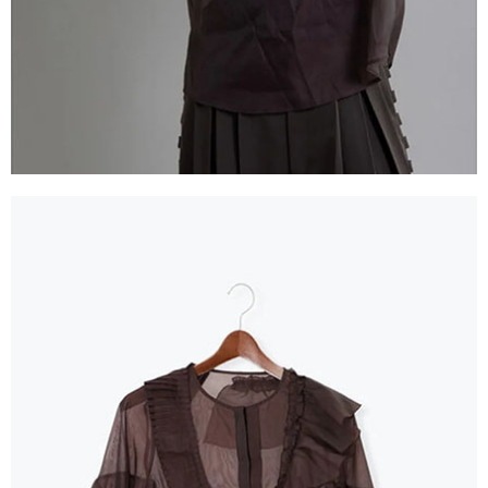
３．未成年的使用者請事先徵得法定代理人或監護人之同意方可使用
宅配
「AFTEE先享後付」，若未經同意申辦者引起之損失，本公司不負相關責
任。
每筆NT$90，滿NT$888(含以上)免運費
４．使用「AFTEE先享後付」時，將依據個別帳號之用戶狀況，依本公司即
時審查核予不同之上限額度；若仍有額度不足之情形，本公司將視審查結果
請求用戶進行身份認證。
５．嚴禁一人註冊多個帳號或使用他人資訊註冊。若發現惡意使用之情形，
恩沛科技股份有限公司將有權停止該用戶之使用額度並採取法律行動。