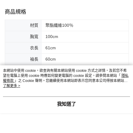
商品規格
材質
聚酯纖維100％
胸寬
100cm
衣長
61cm
袖長
60cm
肩寬
35cm
本網站中使用 cookie，欲查詢有關本網站使用 cookie 方式之詳情，及若您不希
望在電腦上使用 cookie 時應如何變更電腦的 cookie 設定，請參閱本網站「
隱私
權條款
」之 Cookie 聲明。您繼續使用本網站即表示您同意本公司得按本網站使
底寬
55cm
用條款之 Cookie 聲明使用 cookie。
了解更多 >
重量
78g
我知道了
客服