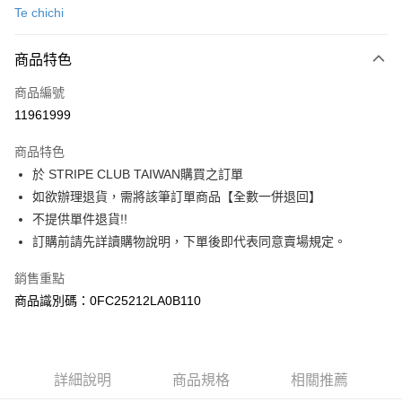
Te chichi
信用卡分期付款
3 期 0 利率 每期
NT$1,120
21家銀行
商品特色
合作金庫商業銀行
第一商業銀行
超商取貨付款
商品編號
華南商業銀行
彰化商業銀行
11961999
LINE Pay
上海商業儲蓄銀行
台北富邦商業銀行
國泰世華商業銀行
兆豐國際商業銀行
商品特色
Apple Pay
臺灣中小企業銀行
台中商業銀行
於 STRIPE CLUB TAIWAN購買之訂單
匯豐（台灣）商業銀行
華泰商業銀行
街口支付
如欲辦理退貨，需將該筆訂單商品【全數一併退回】
聯邦商業銀行
遠東國際商業銀行
元大商業銀行
永豐商業銀行
不提供單件退貨!!
悠遊付
玉山商業銀行
星展（台灣）商業銀行
訂購前請先詳讀購物說明，下單後即代表同意賣場規定。
台新國際商業銀行
中國信託商業銀行
Google Pay
台灣樂天信用卡公司
銷售重點
大哥付你分期
商品識別碼：0FC25212LA0B110
相關說明
【大哥付你分期使用說明】
AFTEE先享後付
1.本服務由台灣大哥大提供，台灣大哥大用戶可立即使用無須另外申請。
2.付款方式選擇「大哥付你分期」，訂單成立後會自動跳轉到大哥付的交易
相關說明
詳細說明
商品規格
相關推薦
流程，驗證手機門號後，選擇欲分期的期數、繳款截止日，確認付款後即完
【關於「AFTEE先享後付」】
成交易。
ATM付款