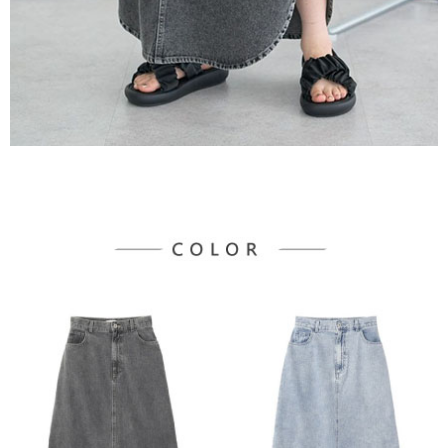
宅配
「AFTEE先享後付」，若未經同意申辦者引起之損失，本公司不負相關責
任。
每筆NT$90，滿NT$1,500(含以上)免運費
４．使用「AFTEE先享後付」時，將依據個別帳號之用戶狀況，依本公司即
時審查核予不同之上限額度；若仍有額度不足之情形，本公司將視審查結果
請求用戶進行身份認證。
５．嚴禁一人註冊多個帳號或使用他人資訊註冊。若發現惡意使用之情形，
恩沛科技股份有限公司將有權停止該用戶之使用額度並採取法律行動。