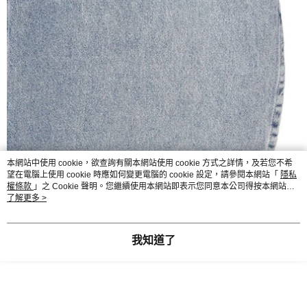
本網站中使用 cookie，欲查詢有關本網站使用 cookie 方式之詳情，及若您不希
望在電腦上使用 cookie 時應如何變更電腦的 cookie 設定，請參閱本網站「
隱私
權條款
」之 Cookie 聲明。您繼續使用本網站即表示您同意本公司得按本網站使
用條款之 Cookie 聲明使用 cookie。
了解更多 >
我知道了