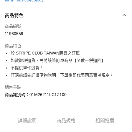
earth music&ecology
信用卡分期付款
3 期 0 利率 每期
NT$763
21家銀行
商品特色
合作金庫商業銀行
第一商業銀行
超商取貨付款
商品編號
華南商業銀行
彰化商業銀行
11960559
LINE Pay
上海商業儲蓄銀行
台北富邦商業銀行
國泰世華商業銀行
兆豐國際商業銀行
商品特色
Apple Pay
臺灣中小企業銀行
台中商業銀行
於 STRIPE CLUB TAIWAN購買之訂單
匯豐（台灣）商業銀行
華泰商業銀行
街口支付
如欲辦理退貨，需將該筆訂單商品【全數一併退回】
聯邦商業銀行
遠東國際商業銀行
元大商業銀行
永豐商業銀行
不提供單件退貨!!
悠遊付
玉山商業銀行
星展（台灣）商業銀行
訂購前請先詳讀購物說明，下單後即代表同意賣場規定。
台新國際商業銀行
中國信託商業銀行
Google Pay
台灣樂天信用卡公司
銷售重點
大哥付你分期
商品識別碼：01M26211LC1Z100
相關說明
【大哥付你分期使用說明】
AFTEE先享後付
1.本服務由台灣大哥大提供，台灣大哥大用戶可立即使用無須另外申請。
2.付款方式選擇「大哥付你分期」，訂單成立後會自動跳轉到大哥付的交易
相關說明
詳細說明
商品規格
相關推薦
流程，驗證手機門號後，選擇欲分期的期數、繳款截止日，確認付款後即完
【關於「AFTEE先享後付」】
成交易。
ATM付款
AFTEE先享後付是「在收到商品之後才付款」的支付方式。 讓您購物簡單
3.實際核准額度、可分期數及費用金額請依後續交易確認頁面所載為準。