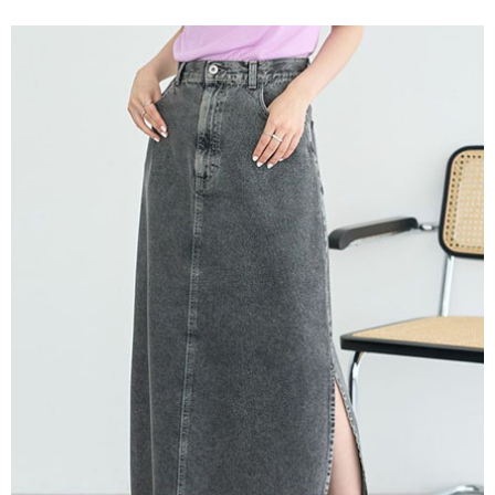
便利好安心！
4.訂單成立30分鐘內，如未前往確認交易或遇審核未通過，訂單將自動取
１．簡單：不需註冊會員、不需綁卡、不需儲值。
運送方式
消。如遇「轉專審核」未通過狀況，表示未達大哥付你分期系統評分，恕無
２．便利：只要手機號碼，簡訊認證，即可結帳。
法說明評估內容。
３．安心：先確認商品／服務後，再付款。
全家取貨付款
【繳款方式說明】
1.分期款項不併入電信帳單，「大哥付你分期」於每月結算日後寄送繳費提
每筆NT$60，滿NT$1,500(含以上)免運費
【「AFTEE先享後付」結帳流程】
醒簡訊。
１．於結帳方式選擇「AFTEE先享後付」後，將跳轉至「AFTEE先享後付」
2.透過簡訊連結打開帳單後，可選擇「超商條碼／台灣大直營門市／銀行轉
全家純取貨
結帳頁面，進行簡訊認證並確認金額後，即可完成結帳。
帳／街口支付／iPASS MONEY」等通路繳費。
２．訂單成立數日內，您將收到繳費通知簡訊。
每筆NT$60，滿NT$1,500(含以上)免運費
３．收到繳費通知簡訊後14天內，點擊此簡訊中的連結，可透過四大超商／
【注意事項】
ATM／網路銀行／等多元方式進行付款，方視為交易完成。
萊爾富取貨付款
1.本服務係由「台灣大哥大股份有限公司」（以下簡稱本公司）所提供，讓
※ 請注意：結帳手續完成當下不需立刻繳費，但若您需要取消訂單，請聯絡
用戶於交易時，得透過本服務購買商品或服務，並由商店將買賣／分期付款
每筆NT$60，滿NT$1,500(含以上)免運費
購買商品的店家。未經商家同意取消之訂單仍視為有效，需透過AFTEE先享
買賣價金債權讓與本公司後，依約使用本公司帳單繳交帳款。
後付繳納相關費用。
2.基於同意付款使用「大哥付你分期」之契約關係目的，商店將以您的個人
萊爾富純取貨
※ 交易是否成功請以「AFTEE先享後付 」之結帳頁面顯示為準，若有關於
資料（包含姓名、電話或地址）提供予台灣大哥大進項蒐集、處理及利用，
是否繳費成功／繳費後需取消欲退款等相關疑問，請聯繫「AFTEE先享後付
每筆NT$60，滿NT$1,500(含以上)免運費
由本公司與您本人進行分期帳單所需資料之確認、核對及更正。
客戶支援中心」
https://netprotections.freshdesk.com/support/home
3.完整用戶服務條款，請詳閱以下連結：
https://oppay.tw/userRule
7-11取貨付款
【注意事項】
１．透過由恩沛科技股份有限公司提供之「AFTEE先享後付」服務完成之交
每筆NT$60，滿NT$1,500(含以上)免運費
易，需依本服務之必要範圍內提供個人資料，並將交易相關給付款項請求債
權轉讓予恩沛科技股份有限公司。
7-11純取貨
２．關於個人資料處理事宜，請瀏覽以下網址：
每筆NT$60，滿NT$1,500(含以上)免運費
https://aftee.tw/terms/#terms3
３．未成年的使用者請事先徵得法定代理人或監護人之同意方可使用