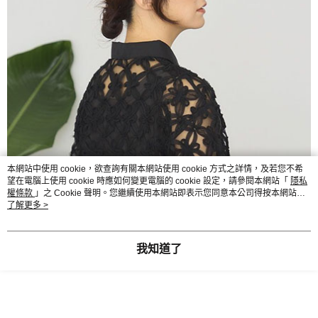
本網站中使用 cookie，欲查詢有關本網站使用 cookie 方式之詳情，及若您不希
望在電腦上使用 cookie 時應如何變更電腦的 cookie 設定，請參閱本網站「
隱私
權條款
」之 Cookie 聲明。您繼續使用本網站即表示您同意本公司得按本網站使
用條款之 Cookie 聲明使用 cookie。
了解更多 >
我知道了