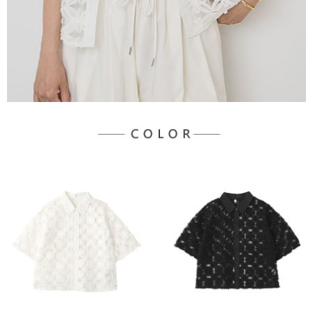
宅配
「AFTEE先享後付」，若未經同意申辦者引起之損失，本公司不負相關責
任。
每筆NT$90，滿NT$1,500(含以上)免運費
４．使用「AFTEE先享後付」時，將依據個別帳號之用戶狀況，依本公司即
時審查核予不同之上限額度；若仍有額度不足之情形，本公司將視審查結果
請求用戶進行身份認證。
５．嚴禁一人註冊多個帳號或使用他人資訊註冊。若發現惡意使用之情形，
恩沛科技股份有限公司將有權停止該用戶之使用額度並採取法律行動。