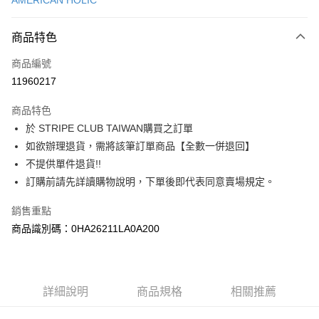
AMERICAN HOLIC
信用卡分期付款
3 期 0 利率 每期
NT$513
21家銀行
商品特色
合作金庫商業銀行
第一商業銀行
超商取貨付款
商品編號
華南商業銀行
彰化商業銀行
11960217
LINE Pay
上海商業儲蓄銀行
台北富邦商業銀行
國泰世華商業銀行
兆豐國際商業銀行
商品特色
Apple Pay
臺灣中小企業銀行
台中商業銀行
於 STRIPE CLUB TAIWAN購買之訂單
匯豐（台灣）商業銀行
華泰商業銀行
街口支付
如欲辦理退貨，需將該筆訂單商品【全數一併退回】
聯邦商業銀行
遠東國際商業銀行
元大商業銀行
永豐商業銀行
不提供單件退貨!!
悠遊付
玉山商業銀行
星展（台灣）商業銀行
訂購前請先詳讀購物說明，下單後即代表同意賣場規定。
台新國際商業銀行
中國信託商業銀行
Google Pay
台灣樂天信用卡公司
銷售重點
大哥付你分期
商品識別碼：0HA26211LA0A200
相關說明
【大哥付你分期使用說明】
AFTEE先享後付
1.本服務由台灣大哥大提供，台灣大哥大用戶可立即使用無須另外申請。
2.付款方式選擇「大哥付你分期」，訂單成立後會自動跳轉到大哥付的交易
相關說明
詳細說明
商品規格
相關推薦
流程，驗證手機門號後，選擇欲分期的期數、繳款截止日，確認付款後即完
【關於「AFTEE先享後付」】
成交易。
ATM付款
AFTEE先享後付是「在收到商品之後才付款」的支付方式。 讓您購物簡單
3.實際核准額度、可分期數及費用金額請依後續交易確認頁面所載為準。