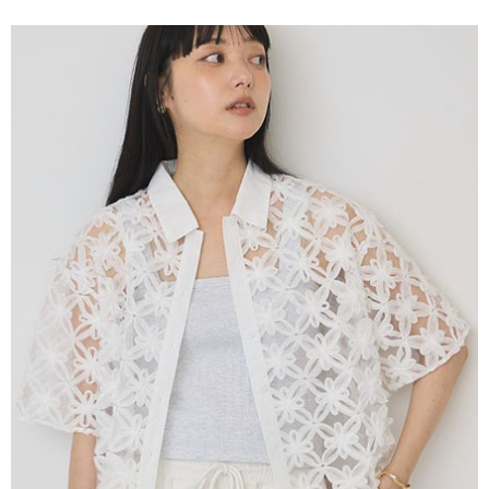
便利好安心！
4.訂單成立30分鐘內，如未前往確認交易或遇審核未通過，訂單將自動取
１．簡單：不需註冊會員、不需綁卡、不需儲值。
運送方式
消。如遇「轉專審核」未通過狀況，表示未達大哥付你分期系統評分，恕無
２．便利：只要手機號碼，簡訊認證，即可結帳。
法說明評估內容。
３．安心：先確認商品／服務後，再付款。
全家取貨付款
【繳款方式說明】
1.分期款項不併入電信帳單，「大哥付你分期」於每月結算日後寄送繳費提
每筆NT$60，滿NT$1,500(含以上)免運費
【「AFTEE先享後付」結帳流程】
醒簡訊。
１．於結帳方式選擇「AFTEE先享後付」後，將跳轉至「AFTEE先享後付」
2.透過簡訊連結打開帳單後，可選擇「超商條碼／台灣大直營門市／銀行轉
全家純取貨
結帳頁面，進行簡訊認證並確認金額後，即可完成結帳。
帳／街口支付／iPASS MONEY」等通路繳費。
２．訂單成立數日內，您將收到繳費通知簡訊。
每筆NT$60，滿NT$1,500(含以上)免運費
３．收到繳費通知簡訊後14天內，點擊此簡訊中的連結，可透過四大超商／
【注意事項】
ATM／網路銀行／等多元方式進行付款，方視為交易完成。
萊爾富取貨付款
1.本服務係由「台灣大哥大股份有限公司」（以下簡稱本公司）所提供，讓
※ 請注意：結帳手續完成當下不需立刻繳費，但若您需要取消訂單，請聯絡
用戶於交易時，得透過本服務購買商品或服務，並由商店將買賣／分期付款
每筆NT$60，滿NT$1,500(含以上)免運費
購買商品的店家。未經商家同意取消之訂單仍視為有效，需透過AFTEE先享
買賣價金債權讓與本公司後，依約使用本公司帳單繳交帳款。
後付繳納相關費用。
2.基於同意付款使用「大哥付你分期」之契約關係目的，商店將以您的個人
萊爾富純取貨
※ 交易是否成功請以「AFTEE先享後付 」之結帳頁面顯示為準，若有關於
資料（包含姓名、電話或地址）提供予台灣大哥大進項蒐集、處理及利用，
是否繳費成功／繳費後需取消欲退款等相關疑問，請聯繫「AFTEE先享後付
每筆NT$60，滿NT$1,500(含以上)免運費
由本公司與您本人進行分期帳單所需資料之確認、核對及更正。
客戶支援中心」
https://netprotections.freshdesk.com/support/home
3.完整用戶服務條款，請詳閱以下連結：
https://oppay.tw/userRule
7-11取貨付款
【注意事項】
１．透過由恩沛科技股份有限公司提供之「AFTEE先享後付」服務完成之交
每筆NT$60，滿NT$1,500(含以上)免運費
易，需依本服務之必要範圍內提供個人資料，並將交易相關給付款項請求債
權轉讓予恩沛科技股份有限公司。
7-11純取貨
２．關於個人資料處理事宜，請瀏覽以下網址：
每筆NT$60，滿NT$1,500(含以上)免運費
https://aftee.tw/terms/#terms3
３．未成年的使用者請事先徵得法定代理人或監護人之同意方可使用