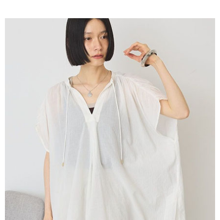
AFTEE先享後付是「在收到商品之後才付款」的支付方式。 讓您購物簡單
3.實際核准額度、可分期數及費用金額請依後續交易確認頁面所載為準。
便利好安心！
4.訂單成立30分鐘內，如未前往確認交易或遇審核未通過，訂單將自動取
１．簡單：不需註冊會員、不需綁卡、不需儲值。
運送方式
消。如遇「轉專審核」未通過狀況，表示未達大哥付你分期系統評分，恕無
２．便利：只要手機號碼，簡訊認證，即可結帳。
法說明評估內容。
３．安心：先確認商品／服務後，再付款。
全家取貨付款
【繳款方式說明】
1.分期款項不併入電信帳單，「大哥付你分期」於每月結算日後寄送繳費提
每筆NT$60，滿NT$388(含以上)免運費
【「AFTEE先享後付」結帳流程】
醒簡訊。
１．於結帳方式選擇「AFTEE先享後付」後，將跳轉至「AFTEE先享後付」
2.透過簡訊連結打開帳單後，可選擇「超商條碼／台灣大直營門市／銀行轉
全家純取貨
結帳頁面，進行簡訊認證並確認金額後，即可完成結帳。
帳／街口支付／iPASS MONEY」等通路繳費。
２．訂單成立數日內，您將收到繳費通知簡訊。
每筆NT$60，滿NT$388(含以上)免運費
３．收到繳費通知簡訊後14天內，點擊此簡訊中的連結，可透過四大超商／
【注意事項】
ATM／網路銀行／等多元方式進行付款，方視為交易完成。
萊爾富取貨付款
1.本服務係由「台灣大哥大股份有限公司」（以下簡稱本公司）所提供，讓
※ 請注意：結帳手續完成當下不需立刻繳費，但若您需要取消訂單，請聯絡
用戶於交易時，得透過本服務購買商品或服務，並由商店將買賣／分期付款
每筆NT$60，滿NT$888(含以上)免運費
購買商品的店家。未經商家同意取消之訂單仍視為有效，需透過AFTEE先享
買賣價金債權讓與本公司後，依約使用本公司帳單繳交帳款。
後付繳納相關費用。
2.基於同意付款使用「大哥付你分期」之契約關係目的，商店將以您的個人
萊爾富純取貨
※ 交易是否成功請以「AFTEE先享後付 」之結帳頁面顯示為準，若有關於
資料（包含姓名、電話或地址）提供予台灣大哥大進項蒐集、處理及利用，
是否繳費成功／繳費後需取消欲退款等相關疑問，請聯繫「AFTEE先享後付
每筆NT$60，滿NT$888(含以上)免運費
由本公司與您本人進行分期帳單所需資料之確認、核對及更正。
客戶支援中心」
https://netprotections.freshdesk.com/support/home
3.完整用戶服務條款，請詳閱以下連結：
https://oppay.tw/userRule
7-11取貨付款
【注意事項】
１．透過由恩沛科技股份有限公司提供之「AFTEE先享後付」服務完成之交
每筆NT$60，滿NT$888(含以上)免運費
易，需依本服務之必要範圍內提供個人資料，並將交易相關給付款項請求債
權轉讓予恩沛科技股份有限公司。
7-11純取貨
２．關於個人資料處理事宜，請瀏覽以下網址：
每筆NT$60，滿NT$888(含以上)免運費
https://aftee.tw/terms/#terms3