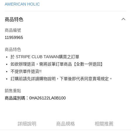
AMERICAN HOLIC
信用卡分期付款
3 期 0 利率 每期
NT$386
21家銀行
商品特色
合作金庫商業銀行
第一商業銀行
超商取貨付款
商品編號
華南商業銀行
彰化商業銀行
11959965
LINE Pay
上海商業儲蓄銀行
台北富邦商業銀行
國泰世華商業銀行
兆豐國際商業銀行
商品特色
Apple Pay
臺灣中小企業銀行
台中商業銀行
於 STRIPE CLUB TAIWAN購買之訂單
匯豐（台灣）商業銀行
華泰商業銀行
街口支付
如欲辦理退貨，需將該筆訂單商品【全數一併退回】
聯邦商業銀行
遠東國際商業銀行
元大商業銀行
永豐商業銀行
不提供單件退貨!!
悠遊付
玉山商業銀行
星展（台灣）商業銀行
訂購前請先詳讀購物說明，下單後即代表同意賣場規定。
台新國際商業銀行
中國信託商業銀行
Google Pay
台灣樂天信用卡公司
銷售重點
大哥付你分期
商品識別碼：0HA26122LA0B100
相關說明
【大哥付你分期使用說明】
AFTEE先享後付
1.本服務由台灣大哥大提供，台灣大哥大用戶可立即使用無須另外申請。
2.付款方式選擇「大哥付你分期」，訂單成立後會自動跳轉到大哥付的交易
相關說明
詳細說明
商品規格
相關推薦
流程，驗證手機門號後，選擇欲分期的期數、繳款截止日，確認付款後即完
【關於「AFTEE先享後付」】
成交易。
ATM付款