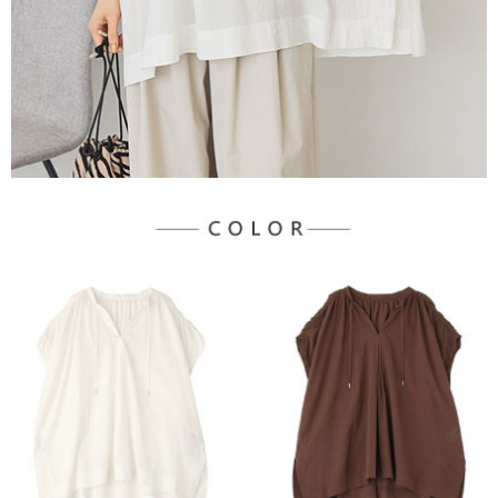
３．未成年的使用者請事先徵得法定代理人或監護人之同意方可使用
宅配
「AFTEE先享後付」，若未經同意申辦者引起之損失，本公司不負相關責
任。
每筆NT$90，滿NT$888(含以上)免運費
４．使用「AFTEE先享後付」時，將依據個別帳號之用戶狀況，依本公司即
時審查核予不同之上限額度；若仍有額度不足之情形，本公司將視審查結果
請求用戶進行身份認證。
５．嚴禁一人註冊多個帳號或使用他人資訊註冊。若發現惡意使用之情形，
恩沛科技股份有限公司將有權停止該用戶之使用額度並採取法律行動。