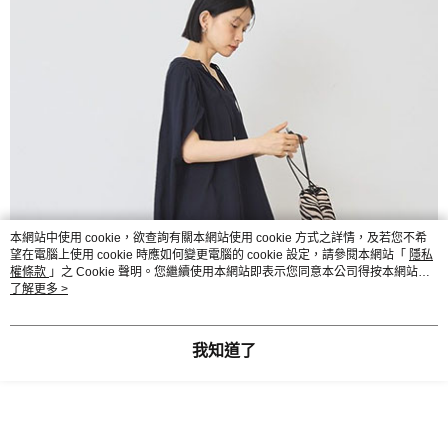
本網站中使用 cookie，欲查詢有關本網站使用 cookie 方式之詳情，及若您不希
望在電腦上使用 cookie 時應如何變更電腦的 cookie 設定，請參閱本網站「
隱私
權條款
」之 Cookie 聲明。您繼續使用本網站即表示您同意本公司得按本網站使
用條款之 Cookie 聲明使用 cookie。
了解更多 >
我知道了