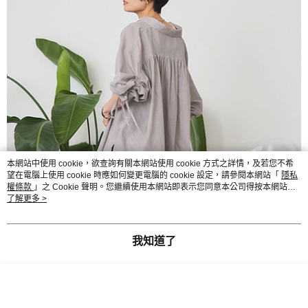
本網站中使用 cookie，欲查詢有關本網站使用 cookie 方式之詳情，及若您不希
望在電腦上使用 cookie 時應如何變更電腦的 cookie 設定，請參閱本網站「
隱私
權條款
」之 Cookie 聲明。您繼續使用本網站即表示您同意本公司得按本網站使
用條款之 Cookie 聲明使用 cookie。
了解更多 >
我知道了