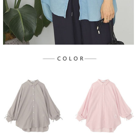
宅配
「AFTEE先享後付」，若未經同意申辦者引起之損失，本公司不負相關責
任。
每筆NT$90，滿NT$888(含以上)免運費
４．使用「AFTEE先享後付」時，將依據個別帳號之用戶狀況，依本公司即
時審查核予不同之上限額度；若仍有額度不足之情形，本公司將視審查結果
請求用戶進行身份認證。
５．嚴禁一人註冊多個帳號或使用他人資訊註冊。若發現惡意使用之情形，
恩沛科技股份有限公司將有權停止該用戶之使用額度並採取法律行動。