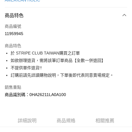
AMERICAN HOLIC
信用卡分期付款
3 期 0 利率 每期
NT$580
21家銀行
商品特色
合作金庫商業銀行
第一商業銀行
超商取貨付款
商品編號
華南商業銀行
彰化商業銀行
11959945
LINE Pay
上海商業儲蓄銀行
台北富邦商業銀行
國泰世華商業銀行
兆豐國際商業銀行
商品特色
Apple Pay
臺灣中小企業銀行
台中商業銀行
於 STRIPE CLUB TAIWAN購買之訂單
匯豐（台灣）商業銀行
華泰商業銀行
街口支付
如欲辦理退貨，需將該筆訂單商品【全數一併退回】
聯邦商業銀行
遠東國際商業銀行
元大商業銀行
永豐商業銀行
不提供單件退貨!!
悠遊付
玉山商業銀行
星展（台灣）商業銀行
訂購前請先詳讀購物說明，下單後即代表同意賣場規定。
台新國際商業銀行
中國信託商業銀行
Google Pay
台灣樂天信用卡公司
銷售重點
大哥付你分期
商品識別碼：0HA26211LA0A100
相關說明
【大哥付你分期使用說明】
AFTEE先享後付
1.本服務由台灣大哥大提供，台灣大哥大用戶可立即使用無須另外申請。
2.付款方式選擇「大哥付你分期」，訂單成立後會自動跳轉到大哥付的交易
相關說明
詳細說明
商品規格
相關推薦
流程，驗證手機門號後，選擇欲分期的期數、繳款截止日，確認付款後即完
【關於「AFTEE先享後付」】
成交易。
ATM付款
AFTEE先享後付是「在收到商品之後才付款」的支付方式。 讓您購物簡單
3.實際核准額度、可分期數及費用金額請依後續交易確認頁面所載為準。