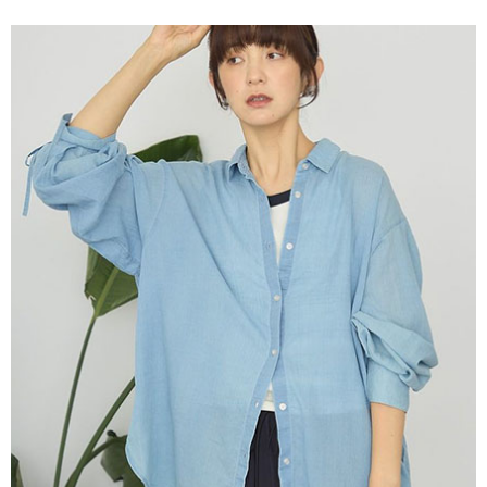
便利好安心！
4.訂單成立30分鐘內，如未前往確認交易或遇審核未通過，訂單將自動取
１．簡單：不需註冊會員、不需綁卡、不需儲值。
運送方式
消。如遇「轉專審核」未通過狀況，表示未達大哥付你分期系統評分，恕無
２．便利：只要手機號碼，簡訊認證，即可結帳。
法說明評估內容。
３．安心：先確認商品／服務後，再付款。
全家取貨付款
【繳款方式說明】
1.分期款項不併入電信帳單，「大哥付你分期」於每月結算日後寄送繳費提
每筆NT$60，滿NT$388(含以上)免運費
【「AFTEE先享後付」結帳流程】
醒簡訊。
１．於結帳方式選擇「AFTEE先享後付」後，將跳轉至「AFTEE先享後付」
2.透過簡訊連結打開帳單後，可選擇「超商條碼／台灣大直營門市／銀行轉
全家純取貨
結帳頁面，進行簡訊認證並確認金額後，即可完成結帳。
帳／街口支付／iPASS MONEY」等通路繳費。
２．訂單成立數日內，您將收到繳費通知簡訊。
每筆NT$60，滿NT$388(含以上)免運費
３．收到繳費通知簡訊後14天內，點擊此簡訊中的連結，可透過四大超商／
【注意事項】
ATM／網路銀行／等多元方式進行付款，方視為交易完成。
萊爾富取貨付款
1.本服務係由「台灣大哥大股份有限公司」（以下簡稱本公司）所提供，讓
※ 請注意：結帳手續完成當下不需立刻繳費，但若您需要取消訂單，請聯絡
用戶於交易時，得透過本服務購買商品或服務，並由商店將買賣／分期付款
每筆NT$60，滿NT$888(含以上)免運費
購買商品的店家。未經商家同意取消之訂單仍視為有效，需透過AFTEE先享
買賣價金債權讓與本公司後，依約使用本公司帳單繳交帳款。
後付繳納相關費用。
2.基於同意付款使用「大哥付你分期」之契約關係目的，商店將以您的個人
萊爾富純取貨
※ 交易是否成功請以「AFTEE先享後付 」之結帳頁面顯示為準，若有關於
資料（包含姓名、電話或地址）提供予台灣大哥大進項蒐集、處理及利用，
是否繳費成功／繳費後需取消欲退款等相關疑問，請聯繫「AFTEE先享後付
每筆NT$60，滿NT$888(含以上)免運費
由本公司與您本人進行分期帳單所需資料之確認、核對及更正。
客戶支援中心」
https://netprotections.freshdesk.com/support/home
3.完整用戶服務條款，請詳閱以下連結：
https://oppay.tw/userRule
7-11取貨付款
【注意事項】
１．透過由恩沛科技股份有限公司提供之「AFTEE先享後付」服務完成之交
每筆NT$60，滿NT$888(含以上)免運費
易，需依本服務之必要範圍內提供個人資料，並將交易相關給付款項請求債
權轉讓予恩沛科技股份有限公司。
7-11純取貨
２．關於個人資料處理事宜，請瀏覽以下網址：
每筆NT$60，滿NT$888(含以上)免運費
https://aftee.tw/terms/#terms3
３．未成年的使用者請事先徵得法定代理人或監護人之同意方可使用