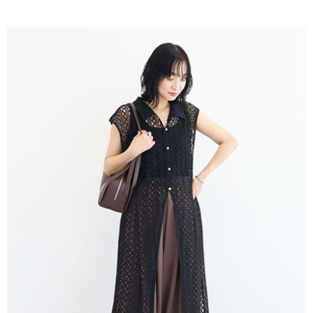
AFTEE先享後付是「在收到商品之後才付款」的支付方式。 讓您購物簡單
3.實際核准額度、可分期數及費用金額請依後續交易確認頁面所載為準。
便利好安心！
4.訂單成立30分鐘內，如未前往確認交易或遇審核未通過，訂單將自動取
１．簡單：不需註冊會員、不需綁卡、不需儲值。
運送方式
消。如遇「轉專審核」未通過狀況，表示未達大哥付你分期系統評分，恕無
２．便利：只要手機號碼，簡訊認證，即可結帳。
法說明評估內容。
３．安心：先確認商品／服務後，再付款。
全家取貨付款
【繳款方式說明】
1.分期款項不併入電信帳單，「大哥付你分期」於每月結算日後寄送繳費提
每筆NT$60，滿NT$1,500(含以上)免運費
【「AFTEE先享後付」結帳流程】
醒簡訊。
１．於結帳方式選擇「AFTEE先享後付」後，將跳轉至「AFTEE先享後付」
2.透過簡訊連結打開帳單後，可選擇「超商條碼／台灣大直營門市／銀行轉
全家純取貨
結帳頁面，進行簡訊認證並確認金額後，即可完成結帳。
帳／街口支付／iPASS MONEY」等通路繳費。
２．訂單成立數日內，您將收到繳費通知簡訊。
每筆NT$60，滿NT$1,500(含以上)免運費
３．收到繳費通知簡訊後14天內，點擊此簡訊中的連結，可透過四大超商／
【注意事項】
ATM／網路銀行／等多元方式進行付款，方視為交易完成。
萊爾富取貨付款
1.本服務係由「台灣大哥大股份有限公司」（以下簡稱本公司）所提供，讓
※ 請注意：結帳手續完成當下不需立刻繳費，但若您需要取消訂單，請聯絡
用戶於交易時，得透過本服務購買商品或服務，並由商店將買賣／分期付款
每筆NT$60，滿NT$1,500(含以上)免運費
購買商品的店家。未經商家同意取消之訂單仍視為有效，需透過AFTEE先享
買賣價金債權讓與本公司後，依約使用本公司帳單繳交帳款。
後付繳納相關費用。
2.基於同意付款使用「大哥付你分期」之契約關係目的，商店將以您的個人
萊爾富純取貨
※ 交易是否成功請以「AFTEE先享後付 」之結帳頁面顯示為準，若有關於
資料（包含姓名、電話或地址）提供予台灣大哥大進項蒐集、處理及利用，
是否繳費成功／繳費後需取消欲退款等相關疑問，請聯繫「AFTEE先享後付
每筆NT$60，滿NT$1,500(含以上)免運費
由本公司與您本人進行分期帳單所需資料之確認、核對及更正。
客戶支援中心」
https://netprotections.freshdesk.com/support/home
3.完整用戶服務條款，請詳閱以下連結：
https://oppay.tw/userRule
7-11取貨付款
【注意事項】
１．透過由恩沛科技股份有限公司提供之「AFTEE先享後付」服務完成之交
每筆NT$60，滿NT$1,500(含以上)免運費
易，需依本服務之必要範圍內提供個人資料，並將交易相關給付款項請求債
權轉讓予恩沛科技股份有限公司。
7-11純取貨
２．關於個人資料處理事宜，請瀏覽以下網址：
每筆NT$60，滿NT$1,500(含以上)免運費
https://aftee.tw/terms/#terms3