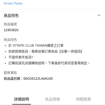
Green Parks
信用卡分期付款
3 期 0 利率 每期
NT$630
21家銀行
商品特色
合作金庫商業銀行
第一商業銀行
超商取貨付款
商品編號
華南商業銀行
彰化商業銀行
11953820
LINE Pay
上海商業儲蓄銀行
台北富邦商業銀行
國泰世華商業銀行
兆豐國際商業銀行
商品特色
Apple Pay
臺灣中小企業銀行
台中商業銀行
於 STRIPE CLUB TAIWAN購買之訂單
匯豐（台灣）商業銀行
華泰商業銀行
街口支付
如欲辦理退貨，需將該筆訂單商品【全數一併退回】
聯邦商業銀行
遠東國際商業銀行
元大商業銀行
永豐商業銀行
不提供單件退貨!!
悠遊付
玉山商業銀行
星展（台灣）商業銀行
訂購前請先詳讀購物說明，下單後即代表同意賣場規定。
台新國際商業銀行
中國信託商業銀行
Google Pay
台灣樂天信用卡公司
銷售重點
大哥付你分期
商品識別碼：06G26122LA4A100
相關說明
【大哥付你分期使用說明】
AFTEE先享後付
1.本服務由台灣大哥大提供，台灣大哥大用戶可立即使用無須另外申請。
2.付款方式選擇「大哥付你分期」，訂單成立後會自動跳轉到大哥付的交易
相關說明
詳細說明
商品規格
相關推薦
流程，驗證手機門號後，選擇欲分期的期數、繳款截止日，確認付款後即完
【關於「AFTEE先享後付」】
成交易。
ATM付款