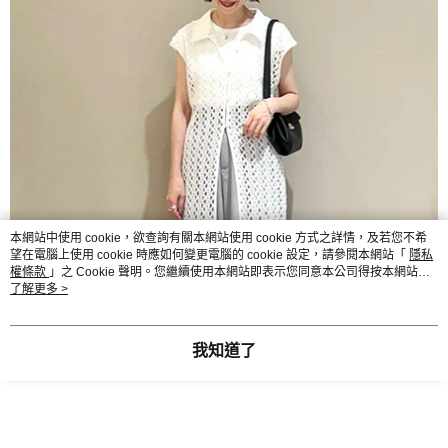
本網站中使用 cookie，欲查詢有關本網站使用 cookie 方式之詳情，及若您不希
望在電腦上使用 cookie 時應如何變更電腦的 cookie 設定，請參閱本網站「
隱私
權條款
」之 Cookie 聲明。您繼續使用本網站即表示您同意本公司得按本網站使
用條款之 Cookie 聲明使用 cookie。
了解更多 >
我知道了