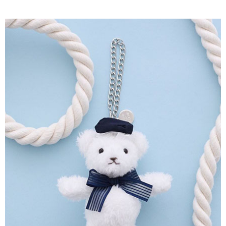
AFTEE先享後付是「在收到商品之後才付款」的支付方式。 讓您購物簡單
3.實際核准額度、可分期數及費用金額請依後續交易確認頁面所載為準。
便利好安心！
4.訂單成立30分鐘內，如未前往確認交易或遇審核未通過，訂單將自動取
１．簡單：不需註冊會員、不需綁卡、不需儲值。
運送方式
消。如遇「轉專審核」未通過狀況，表示未達大哥付你分期系統評分，恕無
２．便利：只要手機號碼，簡訊認證，即可結帳。
法說明評估內容。
３．安心：先確認商品／服務後，再付款。
全家取貨付款
【繳款方式說明】
1.分期款項不併入電信帳單，「大哥付你分期」於每月結算日後寄送繳費提
每筆NT$60，滿NT$1,500(含以上)免運費
【「AFTEE先享後付」結帳流程】
醒簡訊。
１．於結帳方式選擇「AFTEE先享後付」後，將跳轉至「AFTEE先享後付」
2.透過簡訊連結打開帳單後，可選擇「超商條碼／台灣大直營門市／銀行轉
全家純取貨
結帳頁面，進行簡訊認證並確認金額後，即可完成結帳。
帳／街口支付／iPASS MONEY」等通路繳費。
２．訂單成立數日內，您將收到繳費通知簡訊。
每筆NT$60，滿NT$1,500(含以上)免運費
３．收到繳費通知簡訊後14天內，點擊此簡訊中的連結，可透過四大超商／
【注意事項】
ATM／網路銀行／等多元方式進行付款，方視為交易完成。
萊爾富取貨付款
1.本服務係由「台灣大哥大股份有限公司」（以下簡稱本公司）所提供，讓
※ 請注意：結帳手續完成當下不需立刻繳費，但若您需要取消訂單，請聯絡
用戶於交易時，得透過本服務購買商品或服務，並由商店將買賣／分期付款
每筆NT$60，滿NT$1,500(含以上)免運費
購買商品的店家。未經商家同意取消之訂單仍視為有效，需透過AFTEE先享
買賣價金債權讓與本公司後，依約使用本公司帳單繳交帳款。
後付繳納相關費用。
2.基於同意付款使用「大哥付你分期」之契約關係目的，商店將以您的個人
萊爾富純取貨
※ 交易是否成功請以「AFTEE先享後付 」之結帳頁面顯示為準，若有關於
資料（包含姓名、電話或地址）提供予台灣大哥大進項蒐集、處理及利用，
是否繳費成功／繳費後需取消欲退款等相關疑問，請聯繫「AFTEE先享後付
每筆NT$60，滿NT$1,500(含以上)免運費
由本公司與您本人進行分期帳單所需資料之確認、核對及更正。
客戶支援中心」
https://netprotections.freshdesk.com/support/home
3.完整用戶服務條款，請詳閱以下連結：
https://oppay.tw/userRule
7-11取貨付款
【注意事項】
１．透過由恩沛科技股份有限公司提供之「AFTEE先享後付」服務完成之交
每筆NT$60，滿NT$1,500(含以上)免運費
易，需依本服務之必要範圍內提供個人資料，並將交易相關給付款項請求債
權轉讓予恩沛科技股份有限公司。
7-11純取貨
２．關於個人資料處理事宜，請瀏覽以下網址：
每筆NT$60，滿NT$1,500(含以上)免運費
https://aftee.tw/terms/#terms3