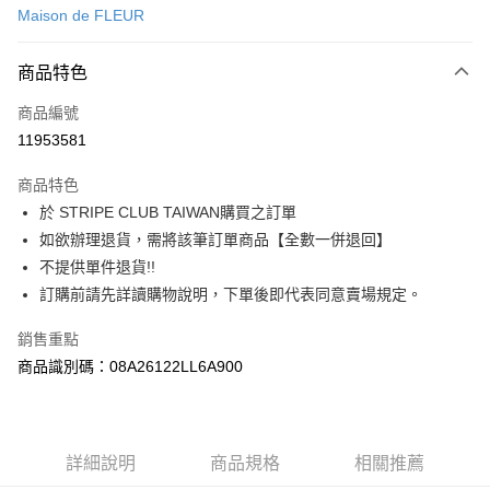
Maison de FLEUR
信用卡分期付款
3 期 0 利率 每期
NT$553
21家銀行
商品特色
合作金庫商業銀行
第一商業銀行
超商取貨付款
商品編號
華南商業銀行
彰化商業銀行
11953581
LINE Pay
上海商業儲蓄銀行
台北富邦商業銀行
國泰世華商業銀行
兆豐國際商業銀行
商品特色
Apple Pay
臺灣中小企業銀行
台中商業銀行
於 STRIPE CLUB TAIWAN購買之訂單
匯豐（台灣）商業銀行
華泰商業銀行
街口支付
如欲辦理退貨，需將該筆訂單商品【全數一併退回】
聯邦商業銀行
遠東國際商業銀行
元大商業銀行
永豐商業銀行
不提供單件退貨!!
悠遊付
玉山商業銀行
星展（台灣）商業銀行
訂購前請先詳讀購物說明，下單後即代表同意賣場規定。
台新國際商業銀行
中國信託商業銀行
Google Pay
台灣樂天信用卡公司
銷售重點
大哥付你分期
商品識別碼：08A26122LL6A900
相關說明
【大哥付你分期使用說明】
AFTEE先享後付
1.本服務由台灣大哥大提供，台灣大哥大用戶可立即使用無須另外申請。
2.付款方式選擇「大哥付你分期」，訂單成立後會自動跳轉到大哥付的交易
相關說明
詳細說明
商品規格
相關推薦
流程，驗證手機門號後，選擇欲分期的期數、繳款截止日，確認付款後即完
【關於「AFTEE先享後付」】
成交易。
ATM付款