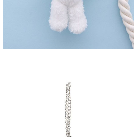
３．未成年的使用者請事先徵得法定代理人或監護人之同意方可使用
宅配
「AFTEE先享後付」，若未經同意申辦者引起之損失，本公司不負相關責
任。
每筆NT$90，滿NT$1,500(含以上)免運費
４．使用「AFTEE先享後付」時，將依據個別帳號之用戶狀況，依本公司即
時審查核予不同之上限額度；若仍有額度不足之情形，本公司將視審查結果
請求用戶進行身份認證。
５．嚴禁一人註冊多個帳號或使用他人資訊註冊。若發現惡意使用之情形，
恩沛科技股份有限公司將有權停止該用戶之使用額度並採取法律行動。