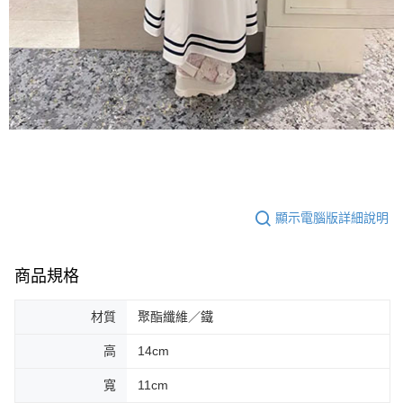
顯示電腦版詳細說明
商品規格
材質
聚酯纖維／鐵
高
14cm
寬
11cm