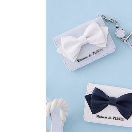
【注意事
／ATM／
1.本服務
※ 請注意
萊爾富取
用戶於交
絡購買商品
款買賣價
先享後付
每筆NT$6
2.基於同
※ 交易是
資料（包
是否繳費成
萊爾富純
用，由本
付客戶支
每筆NT$6
3.完整用
【注意事
7-11取貨
１．透過由
交易，需
每筆NT$6
求債權轉
２．關於
7-11純取
https://aft
每筆NT$6
３．未成
「AFTE
宅配
任。
４．使用「
每筆NT$9
即時審查
結果請求
５．嚴禁
形，恩沛
動。