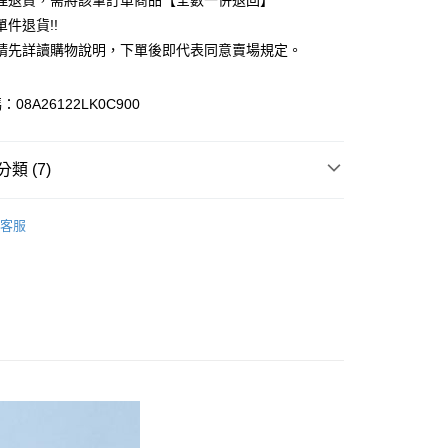
理退貨，需將該筆訂單商品【全數一併退回】
台灣）商業銀行
華泰商業銀行
件退貨!!
業銀行
遠東國際商業銀行
請先詳讀購物說明，下單後即代表同意賣場規定。
業銀行
永豐商業銀行
業銀行
星展（台灣）商業銀行
際商業銀行
中國信託商業銀行
y
08A26122LK0C900
天信用卡公司
分期
類 (7)
你分期使用說明】
享後付
由台灣大哥大提供，台灣大哥大用戶可立即使用無須另外申請。
e FLEUR
BAG / 包包
式選擇「大哥付你分期」，訂單成立後會自動跳轉到大哥付的交易
客服
證手機門號後，選擇欲分期的期數、繳款截止日，確認付款後即
FTEE先享後付」】
包
。
先享後付是「在收到商品之後才付款」的支付方式。 讓您購物簡單
准額度、可分期數及費用金額請依後續交易確認頁面所載為準。
心！
IVALS / 新品上市
立30分鐘內，如未前往確認交易或遇審核未通過，訂單將自動取
：不需註冊會員、不需綁卡、不需儲值。
「轉專審核」未通過狀況，表示未達大哥付你分期系統評分，恕
e FLEUR
ALL ITEMS
：只要手機號碼，簡訊認證，即可結帳。
評估內容。
：先確認商品／服務後，再付款。
MS
春夏新品 ➯ 8折
式說明】
付款
項不併入電信帳單，「大哥付你分期」於每月結算日後寄送繳費提
EE先享後付」結帳流程】
e FLEUR
SS│春夏 新入荷
0，滿NT$388(含以上)免運費
方式選擇「AFTEE先享後付」後，將跳轉至「AFTEE先享後
訊連結打開帳單後，可選擇「超商條碼／台灣大直營門市／銀行轉
頁面，進行簡訊認證並確認金額後，即可完成結帳。
e FLEUR
Marine Series
付／iPASS MONEY」等通路繳費。
貨
成立數日內，您將收到繳費通知簡訊。
費通知簡訊後14天內，點擊此簡訊中的連結，可透過四大超商
0，滿NT$388(含以上)免運費