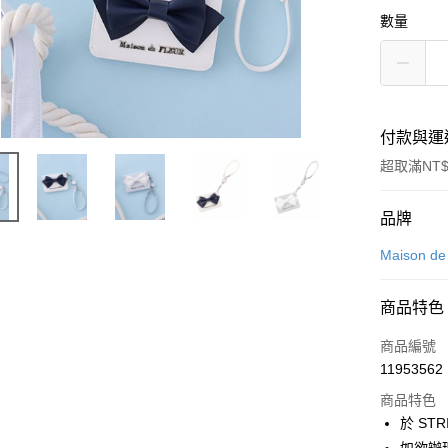
數量
付款與運
超取滿NT$
付款方式
品牌
信用卡一
Maison d
信用卡分
商品特色
3 期 
商品編號
合作金
超商取貨
11953562
華南商
LINE Pay
上海商
商品特色
國泰世
於 STR
Apple Pay
臺灣中