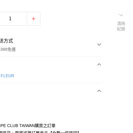
清除
紀錄
送方式
388免運
次付款
e FLEUR
期付款
0 利率 每期
NT$630
21家銀行
庫商業銀行
第一商業銀行
付款
業銀行
彰化商業銀行
業儲蓄銀行
台北富邦商業銀行
華商業銀行
兆豐國際商業銀行
IPE CLUB TAIWAN購買之訂單
小企業銀行
台中商業銀行