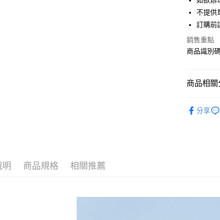
如欲辦
匯豐（
街口支付
不提供單
聯邦商
訂購前
元大商
悠遊付
玉山商
銷售重點
台新國
Google Pa
商品識別碼：
台灣樂
大哥付你
相關說明
商品相關分
【大哥付
AFTEE先
1.本服務
Maison d
2.付款方
相關說明
分享
流程，驗
【關於「A
BAG / 包
ATM付款
完成交易
AFTEE
3.實際核
便利好安
NEW ARR
4.訂單成
１．簡單
消。如遇
Maison d
２．便利
運送方式
無法說明
３．安心
說明
商品規格
相關推薦
SALE ITE
【繳款方
全家取貨
1.分期款
【「AFT
Maison d
醒簡訊。
每筆NT$6
１．於結帳
2.透過簡
付」結帳
Maison d
帳／街口支
全家純取
２．訂單
３．收到繳
每筆NT$6