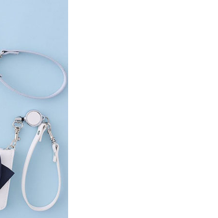
項】
網路銀行／等多元方式進行付款，方視為交易完成。
係由「台灣大哥大股份有限公司」（以下簡稱本公司）所提供，讓
：結帳手續完成當下不需立刻繳費，但若您需要取消訂單，請聯
貨付款
易時，得透過本服務購買商品或服務，並由商店將買賣／分期付
的店家。未經商家同意取消之訂單仍視為有效，需透過AFTEE
金債權讓與本公司後，依約使用本公司帳單繳交帳款。
繳納相關費用。
0，滿NT$888(含以上)免運費
意付款使用「大哥付你分期」之契約關係目的，商店將以您的個人
否成功請以「AFTEE先享後付 」之結帳頁面顯示為準，若有關於
含姓名、電話或地址）提供予台灣大哥大進項蒐集、處理及利
功／繳費後需取消欲退款等相關疑問，請聯繫「AFTEE先享後
取貨
公司與您本人進行分期帳單所需資料之確認、核對及更正。
援中心」
https://netprotections.freshdesk.com/support/home
0，滿NT$888(含以上)免運費
戶服務條款，請詳閱以下連結：
https://oppay.tw/userRule
項】
付款
恩沛科技股份有限公司提供之「AFTEE先享後付」服務完成之
依本服務之必要範圍內提供個人資料，並將交易相關給付款項請
0，滿NT$888(含以上)免運費
讓予恩沛科技股份有限公司。
個人資料處理事宜，請瀏覽以下網址：
貨
ee.tw/terms/#terms3
0，滿NT$888(含以上)免運費
年的使用者請事先徵得法定代理人或監護人之同意方可使用
E先享後付」，若未經同意申辦者引起之損失，本公司不負相關責
AFTEE先享後付」時，將依據個別帳號之用戶狀況，依本公司
0，滿NT$888(含以上)免運費
核予不同之上限額度；若仍有額度不足之情形，本公司將視審查
用戶進行身份認證。
一人註冊多個帳號或使用他人資訊註冊。若發現惡意使用之情
科技股份有限公司將有權停止該用戶之使用額度並採取法律行