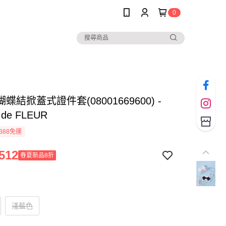
0
蝶結掀蓋式證件套(08001669600) -
 de FLEUR
388免運
512
春夏新品8折
淺藍色