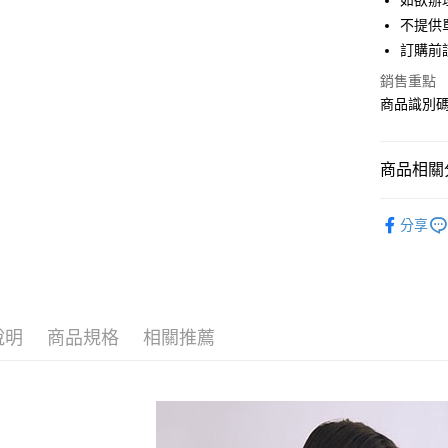
如欲辦
匯豐（
街口支付
不提供單
聯邦商
訂購前
元大商
悠遊付
玉山商
銷售重點
台新國
Google Pa
商品識別碼：
台灣樂
大哥付你
相關說明
商品相關分
【大哥付
AFTEE先
1.本服務
Maison d
2.付款方
相關說明
分享
流程，驗
【關於「A
BAG / 包
ATM付款
完成交易
AFTEE
3.實際核
便利好安
NEW ARR
4.訂單成
１．簡單
消。如遇
Maison d
２．便利
運送方式
無法說明
３．安心
說明
商品規格
相關推薦
SALE ITE
【繳款方
全家取貨
1.分期款
【「AFT
Maison d
醒簡訊。
每筆NT$6
１．於結帳
2.透過簡
付」結帳
Maison d
帳／街口支
全家純取
２．訂單
３．收到繳
每筆NT$6