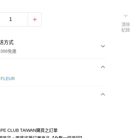
清除
紀錄
送方式
388免運
次付款
e FLEUR
期付款
0 利率 每期
NT$1,110
21家銀行
庫商業銀行
第一商業銀行
付款
業銀行
彰化商業銀行
業儲蓄銀行
台北富邦商業銀行
華商業銀行
兆豐國際商業銀行
IPE CLUB TAIWAN購買之訂單
小企業銀行
台中商業銀行