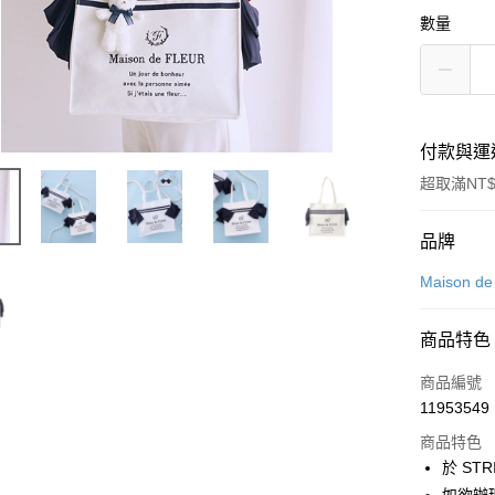
數量
付款與運
超取滿NT$
付款方式
品牌
信用卡一
Maison d
信用卡分
商品特色
3 期 
商品編號
合作金
超商取貨
11953549
華南商
LINE Pay
上海商
商品特色
國泰世
於 STR
Apple Pay
臺灣中