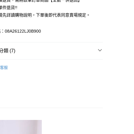
理退貨，需將該筆訂單商品【全數一併退回】
台灣）商業銀行
華泰商業銀行
件退貨!!
業銀行
遠東國際商業銀行
請先詳讀購物說明，下單後即代表同意賣場規定。
業銀行
永豐商業銀行
業銀行
星展（台灣）商業銀行
際商業銀行
中國信託商業銀行
y
08A26122LJ0B900
天信用卡公司
分期
類 (7)
你分期使用說明】
享後付
由台灣大哥大提供，台灣大哥大用戶可立即使用無須另外申請。
e FLEUR
BAG / 包包
式選擇「大哥付你分期」，訂單成立後會自動跳轉到大哥付的交易
客服
證手機門號後，選擇欲分期的期數、繳款截止日，確認付款後即
FTEE先享後付」】
包
。
先享後付是「在收到商品之後才付款」的支付方式。 讓您購物簡單
准額度、可分期數及費用金額請依後續交易確認頁面所載為準。
心！
IVALS / 新品上市
立30分鐘內，如未前往確認交易或遇審核未通過，訂單將自動取
：不需註冊會員、不需綁卡、不需儲值。
「轉專審核」未通過狀況，表示未達大哥付你分期系統評分，恕
e FLEUR
ALL ITEMS
：只要手機號碼，簡訊認證，即可結帳。
評估內容。
：先確認商品／服務後，再付款。
MS
春夏新品 ➯ 8折
式說明】
付款
項不併入電信帳單，「大哥付你分期」於每月結算日後寄送繳費提
EE先享後付」結帳流程】
e FLEUR
SS│春夏 新入荷
0，滿NT$388(含以上)免運費
方式選擇「AFTEE先享後付」後，將跳轉至「AFTEE先享後
訊連結打開帳單後，可選擇「超商條碼／台灣大直營門市／銀行轉
頁面，進行簡訊認證並確認金額後，即可完成結帳。
e FLEUR
Marine Series
付／iPASS MONEY」等通路繳費。
貨
成立數日內，您將收到繳費通知簡訊。
費通知簡訊後14天內，點擊此簡訊中的連結，可透過四大超商
0，滿NT$388(含以上)免運費