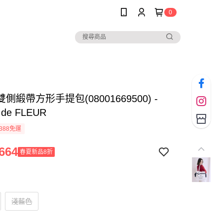
0
側緞帶方形手提包(08001669500) -
 de FLEUR
388免運
664
春夏新品8折
淺藍色