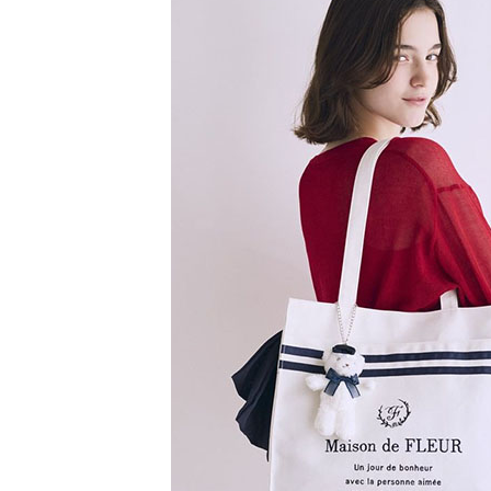
【注意事
／ATM／
1.本服務
※ 請注意
萊爾富取
用戶於交
絡購買商品
款買賣價
先享後付
每筆NT$6
2.基於同
※ 交易是
資料（包
是否繳費成
萊爾富純
用，由本
付客戶支
每筆NT$6
3.完整用
【注意事
7-11取貨
１．透過由
交易，需
每筆NT$6
求債權轉
２．關於
7-11純取
https://aft
每筆NT$6
３．未成
「AFTE
宅配
任。
４．使用「
每筆NT$9
即時審查
結果請求
５．嚴禁
形，恩沛
動。