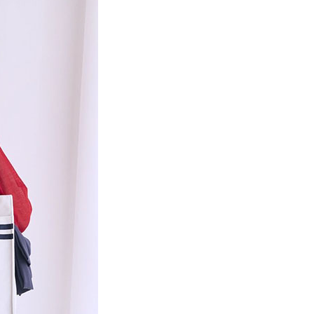
項】
網路銀行／等多元方式進行付款，方視為交易完成。
係由「台灣大哥大股份有限公司」（以下簡稱本公司）所提供，讓
：結帳手續完成當下不需立刻繳費，但若您需要取消訂單，請聯
貨付款
易時，得透過本服務購買商品或服務，並由商店將買賣／分期付
的店家。未經商家同意取消之訂單仍視為有效，需透過AFTEE
金債權讓與本公司後，依約使用本公司帳單繳交帳款。
繳納相關費用。
0，滿NT$888(含以上)免運費
意付款使用「大哥付你分期」之契約關係目的，商店將以您的個人
否成功請以「AFTEE先享後付 」之結帳頁面顯示為準，若有關於
含姓名、電話或地址）提供予台灣大哥大進項蒐集、處理及利
功／繳費後需取消欲退款等相關疑問，請聯繫「AFTEE先享後
取貨
公司與您本人進行分期帳單所需資料之確認、核對及更正。
援中心」
https://netprotections.freshdesk.com/support/home
0，滿NT$888(含以上)免運費
戶服務條款，請詳閱以下連結：
https://oppay.tw/userRule
項】
付款
恩沛科技股份有限公司提供之「AFTEE先享後付」服務完成之
依本服務之必要範圍內提供個人資料，並將交易相關給付款項請
0，滿NT$888(含以上)免運費
讓予恩沛科技股份有限公司。
個人資料處理事宜，請瀏覽以下網址：
貨
ee.tw/terms/#terms3
0，滿NT$888(含以上)免運費
年的使用者請事先徵得法定代理人或監護人之同意方可使用
E先享後付」，若未經同意申辦者引起之損失，本公司不負相關責
AFTEE先享後付」時，將依據個別帳號之用戶狀況，依本公司
0，滿NT$888(含以上)免運費
核予不同之上限額度；若仍有額度不足之情形，本公司將視審查
用戶進行身份認證。
一人註冊多個帳號或使用他人資訊註冊。若發現惡意使用之情
科技股份有限公司將有權停止該用戶之使用額度並採取法律行