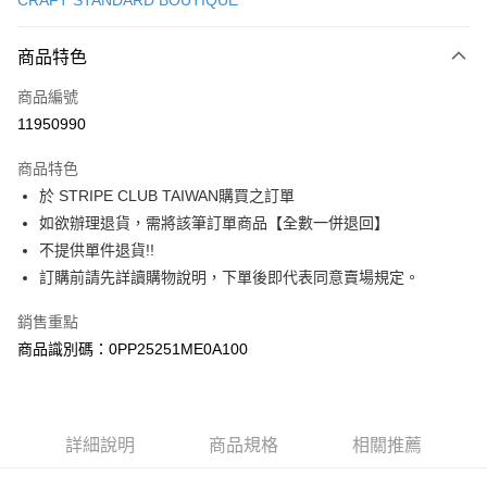
CRAFT STANDARD BOUTIQUE
信用卡分期付款
3 期 0 利率 每期
NT$2,380
21家銀行
商品特色
合作金庫商業銀行
第一商業銀行
超商取貨付款
商品編號
華南商業銀行
彰化商業銀行
11950990
LINE Pay
上海商業儲蓄銀行
台北富邦商業銀行
國泰世華商業銀行
兆豐國際商業銀行
商品特色
Apple Pay
臺灣中小企業銀行
台中商業銀行
於 STRIPE CLUB TAIWAN購買之訂單
匯豐（台灣）商業銀行
華泰商業銀行
街口支付
如欲辦理退貨，需將該筆訂單商品【全數一併退回】
聯邦商業銀行
遠東國際商業銀行
元大商業銀行
永豐商業銀行
不提供單件退貨!!
悠遊付
玉山商業銀行
星展（台灣）商業銀行
訂購前請先詳讀購物說明，下單後即代表同意賣場規定。
台新國際商業銀行
中國信託商業銀行
Google Pay
台灣樂天信用卡公司
銷售重點
大哥付你分期
商品識別碼：0PP25251ME0A100
相關說明
【大哥付你分期使用說明】
AFTEE先享後付
1.本服務由台灣大哥大提供，台灣大哥大用戶可立即使用無須另外申請。
2.付款方式選擇「大哥付你分期」，訂單成立後會自動跳轉到大哥付的交易
相關說明
詳細說明
商品規格
相關推薦
流程，驗證手機門號後，選擇欲分期的期數、繳款截止日，確認付款後即完
【關於「AFTEE先享後付」】
成交易。
ATM付款
AFTEE先享後付是「在收到商品之後才付款」的支付方式。 讓您購物簡單
3.實際核准額度、可分期數及費用金額請依後續交易確認頁面所載為準。