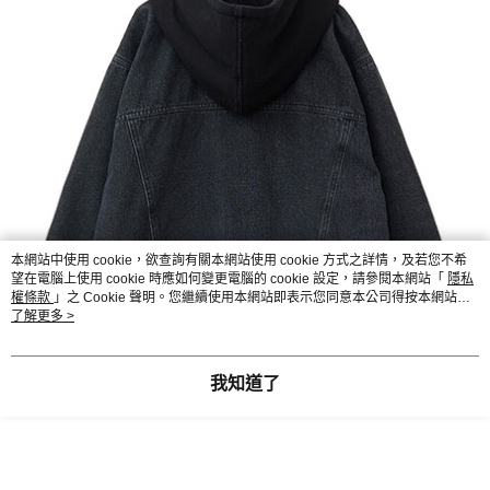
本網站中使用 cookie，欲查詢有關本網站使用 cookie 方式之詳情，及若您不希
望在電腦上使用 cookie 時應如何變更電腦的 cookie 設定，請參閱本網站「
隱私
權條款
」之 Cookie 聲明。您繼續使用本網站即表示您同意本公司得按本網站使
用條款之 Cookie 聲明使用 cookie。
了解更多 >
我知道了