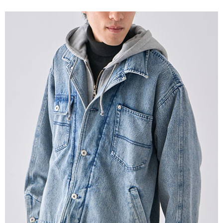
便利好安心！
4.訂單成立30分鐘內，如未前往確認交易或遇審核未通過，訂單將自動取
１．簡單：不需註冊會員、不需綁卡、不需儲值。
運送方式
消。如遇「轉專審核」未通過狀況，表示未達大哥付你分期系統評分，恕無
２．便利：只要手機號碼，簡訊認證，即可結帳。
法說明評估內容。
３．安心：先確認商品／服務後，再付款。
全家取貨付款
【繳款方式說明】
1.分期款項不併入電信帳單，「大哥付你分期」於每月結算日後寄送繳費提
每筆NT$60，滿NT$388(含以上)免運費
【「AFTEE先享後付」結帳流程】
醒簡訊。
１．於結帳方式選擇「AFTEE先享後付」後，將跳轉至「AFTEE先享後付」
2.透過簡訊連結打開帳單後，可選擇「超商條碼／台灣大直營門市／銀行轉
全家純取貨
結帳頁面，進行簡訊認證並確認金額後，即可完成結帳。
帳／街口支付／iPASS MONEY」等通路繳費。
２．訂單成立數日內，您將收到繳費通知簡訊。
每筆NT$60，滿NT$388(含以上)免運費
３．收到繳費通知簡訊後14天內，點擊此簡訊中的連結，可透過四大超商／
【注意事項】
ATM／網路銀行／等多元方式進行付款，方視為交易完成。
萊爾富取貨付款
1.本服務係由「台灣大哥大股份有限公司」（以下簡稱本公司）所提供，讓
※ 請注意：結帳手續完成當下不需立刻繳費，但若您需要取消訂單，請聯絡
用戶於交易時，得透過本服務購買商品或服務，並由商店將買賣／分期付款
每筆NT$60，滿NT$888(含以上)免運費
購買商品的店家。未經商家同意取消之訂單仍視為有效，需透過AFTEE先享
買賣價金債權讓與本公司後，依約使用本公司帳單繳交帳款。
後付繳納相關費用。
2.基於同意付款使用「大哥付你分期」之契約關係目的，商店將以您的個人
萊爾富純取貨
※ 交易是否成功請以「AFTEE先享後付 」之結帳頁面顯示為準，若有關於
資料（包含姓名、電話或地址）提供予台灣大哥大進項蒐集、處理及利用，
是否繳費成功／繳費後需取消欲退款等相關疑問，請聯繫「AFTEE先享後付
每筆NT$60，滿NT$888(含以上)免運費
由本公司與您本人進行分期帳單所需資料之確認、核對及更正。
客戶支援中心」
https://netprotections.freshdesk.com/support/home
3.完整用戶服務條款，請詳閱以下連結：
https://oppay.tw/userRule
7-11取貨付款
【注意事項】
１．透過由恩沛科技股份有限公司提供之「AFTEE先享後付」服務完成之交
每筆NT$60，滿NT$888(含以上)免運費
易，需依本服務之必要範圍內提供個人資料，並將交易相關給付款項請求債
權轉讓予恩沛科技股份有限公司。
7-11純取貨
２．關於個人資料處理事宜，請瀏覽以下網址：
每筆NT$60，滿NT$888(含以上)免運費
https://aftee.tw/terms/#terms3
３．未成年的使用者請事先徵得法定代理人或監護人之同意方可使用