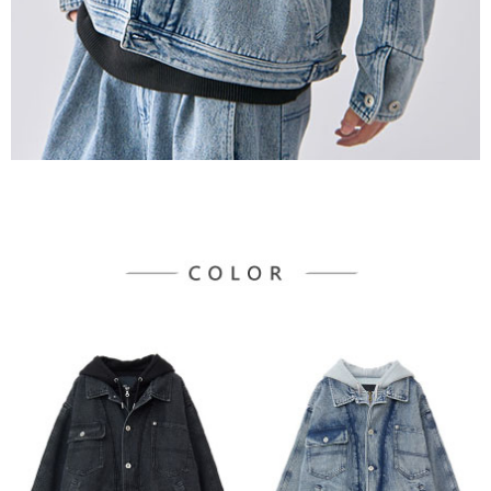
宅配
「AFTEE先享後付」，若未經同意申辦者引起之損失，本公司不負相關責
任。
每筆NT$90，滿NT$888(含以上)免運費
４．使用「AFTEE先享後付」時，將依據個別帳號之用戶狀況，依本公司即
時審查核予不同之上限額度；若仍有額度不足之情形，本公司將視審查結果
請求用戶進行身份認證。
５．嚴禁一人註冊多個帳號或使用他人資訊註冊。若發現惡意使用之情形，
恩沛科技股份有限公司將有權停止該用戶之使用額度並採取法律行動。