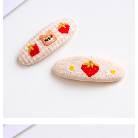
運送方式
消。如遇「轉專審核」未通過狀況，表示未達大哥付你分期系統評分，恕無
２．便利：只要手機號碼，簡訊認證，即可結帳。
法說明評估內容。
３．安心：先確認商品／服務後，再付款。
全家取貨付款
【繳款方式說明】
1.分期款項不併入電信帳單，「大哥付你分期」於每月結算日後寄送繳費提
每筆NT$60，滿NT$388(含以上)免運費
【「AFTEE先享後付」結帳流程】
醒簡訊。
１．於結帳方式選擇「AFTEE先享後付」後，將跳轉至「AFTEE先享後付」
2.透過簡訊連結打開帳單後，可選擇「超商條碼／台灣大直營門市／銀行轉
全家純取貨
結帳頁面，進行簡訊認證並確認金額後，即可完成結帳。
帳／街口支付／iPASS MONEY」等通路繳費。
２．訂單成立數日內，您將收到繳費通知簡訊。
每筆NT$60，滿NT$388(含以上)免運費
３．收到繳費通知簡訊後14天內，點擊此簡訊中的連結，可透過四大超商／
【注意事項】
ATM／網路銀行／等多元方式進行付款，方視為交易完成。
萊爾富取貨付款
1.本服務係由「台灣大哥大股份有限公司」（以下簡稱本公司）所提供，讓
※ 請注意：結帳手續完成當下不需立刻繳費，但若您需要取消訂單，請聯絡
用戶於交易時，得透過本服務購買商品或服務，並由商店將買賣／分期付款
每筆NT$60，滿NT$888(含以上)免運費
購買商品的店家。未經商家同意取消之訂單仍視為有效，需透過AFTEE先享
買賣價金債權讓與本公司後，依約使用本公司帳單繳交帳款。
後付繳納相關費用。
2.基於同意付款使用「大哥付你分期」之契約關係目的，商店將以您的個人
萊爾富純取貨
※ 交易是否成功請以「AFTEE先享後付 」之結帳頁面顯示為準，若有關於
資料（包含姓名、電話或地址）提供予台灣大哥大進項蒐集、處理及利用，
是否繳費成功／繳費後需取消欲退款等相關疑問，請聯繫「AFTEE先享後付
每筆NT$60，滿NT$888(含以上)免運費
由本公司與您本人進行分期帳單所需資料之確認、核對及更正。
客戶支援中心」
https://netprotections.freshdesk.com/support/home
3.完整用戶服務條款，請詳閱以下連結：
https://oppay.tw/userRule
7-11取貨付款
【注意事項】
１．透過由恩沛科技股份有限公司提供之「AFTEE先享後付」服務完成之交
每筆NT$60，滿NT$888(含以上)免運費
易，需依本服務之必要範圍內提供個人資料，並將交易相關給付款項請求債
權轉讓予恩沛科技股份有限公司。
7-11純取貨
２．關於個人資料處理事宜，請瀏覽以下網址：
每筆NT$60，滿NT$888(含以上)免運費
https://aftee.tw/terms/#terms3
３．未成年的使用者請事先徵得法定代理人或監護人之同意方可使用
宅配
「AFTEE先享後付」，若未經同意申辦者引起之損失，本公司不負相關責
任。