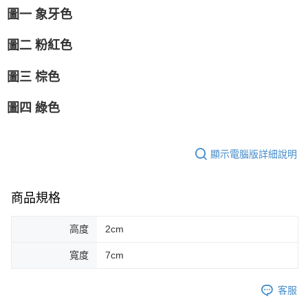
圖一 象牙色
圖二 粉紅色
圖三 棕色
圖四 綠色
顯示電腦版詳細說明
商品規格
高度
2cm
寬度
7cm
客服