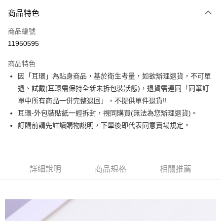
3 期 0 利率 每期
NT$83
21家銀行
商品特色
合作金庫商業銀行
第一商業銀行
超商取貨付款
商品編號
華南商業銀行
彰化商業銀行
11950595
LINE Pay
上海商業儲蓄銀行
台北富邦商業銀行
國泰世華商業銀行
兆豐國際商業銀行
商品特色
Apple Pay
臺灣中小企業銀行
台中商業銀行
因「耳環」為貼身商品，基於衛生考量，如欲辦理退貨，不可單
匯豐（台灣）商業銀行
華泰商業銀行
街口支付
退、試戴(耳環需保持全新未拆包裝狀態)，退貨需連同「同筆訂
聯邦商業銀行
遠東國際商業銀行
元大商業銀行
永豐商業銀行
單中所有商品一併完整退回」，不提供單件退貨!!
悠遊付
玉山商業銀行
星展（台灣）商業銀行
耳環-外包裝貼紙一經拆封，視同購買(無法為您辦理退貨)。
台新國際商業銀行
中國信託商業銀行
Google Pay
訂購前請先詳讀購物說明，下單後即代表同意賣場規定。
台灣樂天信用卡公司
大哥付你分期
相關說明
【大哥付你分期使用說明】
詳細說明
商品規格
相關推薦
AFTEE先享後付
1.本服務由台灣大哥大提供，台灣大哥大用戶可立即使用無須另外申請。
2.付款方式選擇「大哥付你分期」，訂單成立後會自動跳轉到大哥付的交易
相關說明
流程，驗證手機門號後，選擇欲分期的期數、繳款截止日，確認付款後即完
【關於「AFTEE先享後付」】
成交易。
ATM付款
AFTEE先享後付是「在收到商品之後才付款」的支付方式。 讓您購物簡單
3.實際核准額度、可分期數及費用金額請依後續交易確認頁面所載為準。
便利好安心！
4.訂單成立30分鐘內，如未前往確認交易或遇審核未通過，訂單將自動取
１．簡單：不需註冊會員、不需綁卡、不需儲值。