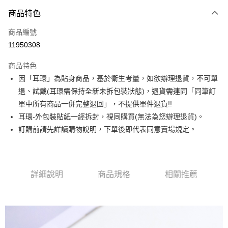
3 期 0 利率 每期
NT$150
21家銀行
商品特色
合作金庫商業銀行
第一商業銀行
超商取貨付款
商品編號
華南商業銀行
彰化商業銀行
11950308
LINE Pay
上海商業儲蓄銀行
台北富邦商業銀行
國泰世華商業銀行
兆豐國際商業銀行
商品特色
Apple Pay
臺灣中小企業銀行
台中商業銀行
因「耳環」為貼身商品，基於衛生考量，如欲辦理退貨，不可單
匯豐（台灣）商業銀行
華泰商業銀行
街口支付
退、試戴(耳環需保持全新未拆包裝狀態)，退貨需連同「同筆訂
聯邦商業銀行
遠東國際商業銀行
元大商業銀行
永豐商業銀行
單中所有商品一併完整退回」，不提供單件退貨!!
悠遊付
玉山商業銀行
星展（台灣）商業銀行
耳環-外包裝貼紙一經拆封，視同購買(無法為您辦理退貨)。
台新國際商業銀行
中國信託商業銀行
Google Pay
訂購前請先詳讀購物說明，下單後即代表同意賣場規定。
台灣樂天信用卡公司
大哥付你分期
相關說明
【大哥付你分期使用說明】
詳細說明
商品規格
相關推薦
AFTEE先享後付
1.本服務由台灣大哥大提供，台灣大哥大用戶可立即使用無須另外申請。
2.付款方式選擇「大哥付你分期」，訂單成立後會自動跳轉到大哥付的交易
相關說明
流程，驗證手機門號後，選擇欲分期的期數、繳款截止日，確認付款後即完
【關於「AFTEE先享後付」】
成交易。
ATM付款
AFTEE先享後付是「在收到商品之後才付款」的支付方式。 讓您購物簡單
3.實際核准額度、可分期數及費用金額請依後續交易確認頁面所載為準。
便利好安心！
4.訂單成立30分鐘內，如未前往確認交易或遇審核未通過，訂單將自動取
１．簡單：不需註冊會員、不需綁卡、不需儲值。