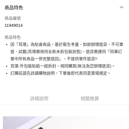
3 期 0 利率 每期
NT$276
21家銀行
商品特色
合作金庫商業銀行
第一商業銀行
超商取貨付款
商品編號
華南商業銀行
彰化商業銀行
11949014
LINE Pay
上海商業儲蓄銀行
台北富邦商業銀行
國泰世華商業銀行
兆豐國際商業銀行
商品特色
Apple Pay
臺灣中小企業銀行
台中商業銀行
因「耳環」為貼身商品，基於衛生考量，如欲辦理退貨，不可單
匯豐（台灣）商業銀行
華泰商業銀行
街口支付
退、試戴(耳環需保持全新未拆包裝狀態)，退貨需連同「同筆訂
聯邦商業銀行
遠東國際商業銀行
元大商業銀行
永豐商業銀行
單中所有商品一併完整退回」，不提供單件退貨!!
悠遊付
玉山商業銀行
星展（台灣）商業銀行
耳環-外包裝貼紙一經拆封，視同購買(無法為您辦理退貨)。
台新國際商業銀行
中國信託商業銀行
Google Pay
訂購前請先詳讀購物說明，下單後即代表同意賣場規定。
台灣樂天信用卡公司
大哥付你分期
相關說明
【大哥付你分期使用說明】
詳細說明
相關推薦
AFTEE先享後付
1.本服務由台灣大哥大提供，台灣大哥大用戶可立即使用無須另外申請。
2.付款方式選擇「大哥付你分期」，訂單成立後會自動跳轉到大哥付的交易
相關說明
流程，驗證手機門號後，選擇欲分期的期數、繳款截止日，確認付款後即完
【關於「AFTEE先享後付」】
成交易。
ATM付款
AFTEE先享後付是「在收到商品之後才付款」的支付方式。 讓您購物簡單
3.實際核准額度、可分期數及費用金額請依後續交易確認頁面所載為準。
便利好安心！
4.訂單成立30分鐘內，如未前往確認交易或遇審核未通過，訂單將自動取
１．簡單：不需註冊會員、不需綁卡、不需儲值。