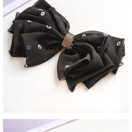
運送方式
消。如遇「轉專審核」未通過狀況，表示未達大哥付你分期系統評分，恕無
２．便利：只要手機號碼，簡訊認證，即可結帳。
法說明評估內容。
３．安心：先確認商品／服務後，再付款。
全家取貨付款
【繳款方式說明】
1.分期款項不併入電信帳單，「大哥付你分期」於每月結算日後寄送繳費提
每筆NT$60，滿NT$388(含以上)免運費
【「AFTEE先享後付」結帳流程】
醒簡訊。
１．於結帳方式選擇「AFTEE先享後付」後，將跳轉至「AFTEE先享後付」
2.透過簡訊連結打開帳單後，可選擇「超商條碼／台灣大直營門市／銀行轉
全家純取貨
結帳頁面，進行簡訊認證並確認金額後，即可完成結帳。
帳／街口支付／iPASS MONEY」等通路繳費。
２．訂單成立數日內，您將收到繳費通知簡訊。
每筆NT$60，滿NT$388(含以上)免運費
３．收到繳費通知簡訊後14天內，點擊此簡訊中的連結，可透過四大超商／
【注意事項】
ATM／網路銀行／等多元方式進行付款，方視為交易完成。
萊爾富取貨付款
1.本服務係由「台灣大哥大股份有限公司」（以下簡稱本公司）所提供，讓
※ 請注意：結帳手續完成當下不需立刻繳費，但若您需要取消訂單，請聯絡
用戶於交易時，得透過本服務購買商品或服務，並由商店將買賣／分期付款
每筆NT$60，滿NT$888(含以上)免運費
購買商品的店家。未經商家同意取消之訂單仍視為有效，需透過AFTEE先享
買賣價金債權讓與本公司後，依約使用本公司帳單繳交帳款。
後付繳納相關費用。
2.基於同意付款使用「大哥付你分期」之契約關係目的，商店將以您的個人
萊爾富純取貨
※ 交易是否成功請以「AFTEE先享後付 」之結帳頁面顯示為準，若有關於
資料（包含姓名、電話或地址）提供予台灣大哥大進項蒐集、處理及利用，
是否繳費成功／繳費後需取消欲退款等相關疑問，請聯繫「AFTEE先享後付
每筆NT$60，滿NT$888(含以上)免運費
由本公司與您本人進行分期帳單所需資料之確認、核對及更正。
客戶支援中心」
https://netprotections.freshdesk.com/support/home
3.完整用戶服務條款，請詳閱以下連結：
https://oppay.tw/userRule
7-11取貨付款
【注意事項】
１．透過由恩沛科技股份有限公司提供之「AFTEE先享後付」服務完成之交
每筆NT$60，滿NT$888(含以上)免運費
易，需依本服務之必要範圍內提供個人資料，並將交易相關給付款項請求債
權轉讓予恩沛科技股份有限公司。
7-11純取貨
２．關於個人資料處理事宜，請瀏覽以下網址：
每筆NT$60，滿NT$888(含以上)免運費
https://aftee.tw/terms/#terms3
３．未成年的使用者請事先徵得法定代理人或監護人之同意方可使用
宅配
「AFTEE先享後付」，若未經同意申辦者引起之損失，本公司不負相關責
任。