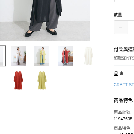
數量
付款與運
超取滿NT$
付款方式
品牌
信用卡一
CRAFT S
信用卡分
商品特色
3 期 
商品編號
合作金
超商取貨
11947605
華南商
LINE Pay
上海商
商品特色
國泰世