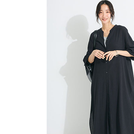
３．收到繳
每筆NT$6
【注意事
／ATM／
1.本服務
※ 請注意
萊爾富取
用戶於交
絡購買商品
款買賣價
先享後付
每筆NT$6
2.基於同
※ 交易是
資料（包
是否繳費成
萊爾富純
用，由本
付客戶支
每筆NT$6
3.完整用
【注意事
7-11取貨
１．透過由
交易，需
每筆NT$6
求債權轉
２．關於
7-11純取
https://aft
每筆NT$6
３．未成
「AFTE
宅配
任。
４．使用「
每筆NT$9
即時審查
結果請求
５．嚴禁
形，恩沛
動。