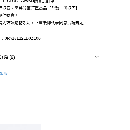
IPE CLUB TAIWAN購買之訂單
小企業銀行
台中商業銀行
理退貨，需將該筆訂單商品【全數一併退回】
台灣）商業銀行
華泰商業銀行
件退貨!!
業銀行
遠東國際商業銀行
請先詳讀購物說明，下單後即代表同意賣場規定。
業銀行
永豐商業銀行
業銀行
星展（台灣）商業銀行
際商業銀行
中國信託商業銀行
y
0PA25122LD0Z100
天信用卡公司
分期
類 (6)
你分期使用說明】
享後付
由台灣大哥大提供，台灣大哥大用戶可立即使用無須另外申請。
TANDARD BOUTIQUE
ONE PIECE / 洋裝
式選擇「大哥付你分期」，訂單成立後會自動跳轉到大哥付的交易
客服
證手機門號後，選擇欲分期的期數、繳款截止日，確認付款後即
FTEE先享後付」】
E / 洋裝
。
先享後付是「在收到商品之後才付款」的支付方式。 讓您購物簡單
准額度、可分期數及費用金額請依後續交易確認頁面所載為準。
心！
TANDARD BOUTIQUE
ALL ITEMS
立30分鐘內，如未前往確認交易或遇審核未通過，訂單將自動取
：不需註冊會員、不需綁卡、不需儲值。
「轉專審核」未通過狀況，表示未達大哥付你分期系統評分，恕
OWN
CRAFT STANDARD BOUTIQUE
：只要手機號碼，簡訊認證，即可結帳。
評估內容。
：先確認商品／服務後，再付款。
MS
單筆滿$888現抵$88
式說明】
付款
項不併入電信帳單，「大哥付你分期」於每月結算日後寄送繳費提
EE先享後付」結帳流程】
MS
WEB限定 ➯ 45折
0，滿NT$388(含以上)免運費
方式選擇「AFTEE先享後付」後，將跳轉至「AFTEE先享後
訊連結打開帳單後，可選擇「超商條碼／台灣大直營門市／銀行轉
頁面，進行簡訊認證並確認金額後，即可完成結帳。
付／iPASS MONEY」等通路繳費。
貨
成立數日內，您將收到繳費通知簡訊。