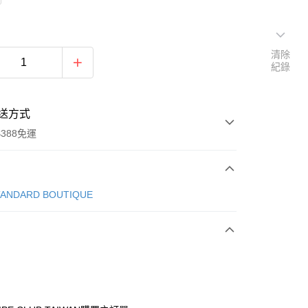
清除
紀錄
送方式
388免運
次付款
TANDARD BOUTIQUE
期付款
0 利率 每期
NT$900
21家銀行
庫商業銀行
第一商業銀行
付款
業銀行
彰化商業銀行
業儲蓄銀行
台北富邦商業銀行
華商業銀行
兆豐國際商業銀行