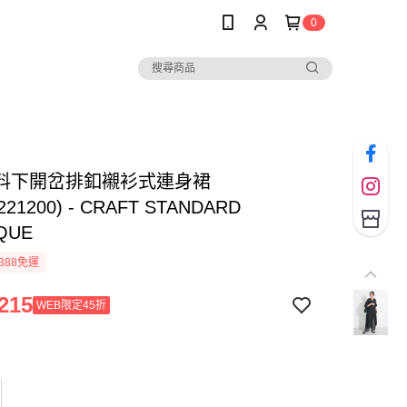
0
料下開岔排釦襯衫式連身裙
221200) - CRAFT STANDARD
QUE
388免運
215
WEB限定45折