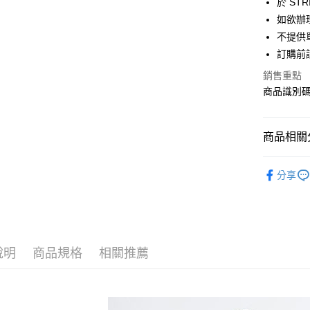
於 STR
Apple Pay
臺灣中
如欲辦
匯豐（
街口支付
不提供單
聯邦商
訂購前
元大商
悠遊付
玉山商
銷售重點
台新國
Google Pa
商品識別碼：
台灣樂
大哥付你
相關說明
商品相關分
【大哥付
AFTEE先
1.本服務
CRAFT S
2.付款方
相關說明
分享
流程，驗
【關於「A
ONE PIEC
ATM付款
完成交易
AFTEE
3.實際核
便利好安
CRAFT S
4.訂單成
１．簡單
消。如遇
PRICE D
２．便利
運送方式
無法說明
３．安心
說明
商品規格
相關推薦
SALE ITE
【繳款方
全家取貨
1.分期款
【「AFT
SALE ITE
醒簡訊。
每筆NT$6
１．於結帳
2.透過簡
付」結帳
帳／街口支
全家純取
２．訂單