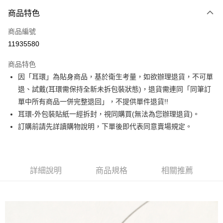
3 期 0 利率 每期
NT$230
21家銀行
商品特色
合作金庫商業銀行
第一商業銀行
超商取貨付款
商品編號
華南商業銀行
彰化商業銀行
11935580
LINE Pay
上海商業儲蓄銀行
台北富邦商業銀行
國泰世華商業銀行
兆豐國際商業銀行
商品特色
Apple Pay
臺灣中小企業銀行
台中商業銀行
因「耳環」為貼身商品，基於衛生考量，如欲辦理退貨，不可單
匯豐（台灣）商業銀行
華泰商業銀行
街口支付
退、試戴(耳環需保持全新未拆包裝狀態)，退貨需連同「同筆訂
聯邦商業銀行
遠東國際商業銀行
元大商業銀行
永豐商業銀行
單中所有商品一併完整退回」，不提供單件退貨!!
悠遊付
玉山商業銀行
星展（台灣）商業銀行
耳環-外包裝貼紙一經拆封，視同購買(無法為您辦理退貨)。
台新國際商業銀行
中國信託商業銀行
Google Pay
訂購前請先詳讀購物說明，下單後即代表同意賣場規定。
台灣樂天信用卡公司
大哥付你分期
相關說明
【大哥付你分期使用說明】
詳細說明
商品規格
相關推薦
AFTEE先享後付
1.本服務由台灣大哥大提供，台灣大哥大用戶可立即使用無須另外申請。
2.付款方式選擇「大哥付你分期」，訂單成立後會自動跳轉到大哥付的交易
相關說明
流程，驗證手機門號後，選擇欲分期的期數、繳款截止日，確認付款後即完
【關於「AFTEE先享後付」】
成交易。
ATM付款
AFTEE先享後付是「在收到商品之後才付款」的支付方式。 讓您購物簡單
3.實際核准額度、可分期數及費用金額請依後續交易確認頁面所載為準。
便利好安心！
4.訂單成立30分鐘內，如未前往確認交易或遇審核未通過，訂單將自動取
１．簡單：不需註冊會員、不需綁卡、不需儲值。