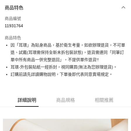
3 期 0 利率 每期
NT$223
21家銀行
商品特色
合作金庫商業銀行
第一商業銀行
超商取貨付款
商品編號
華南商業銀行
彰化商業銀行
11931764
LINE Pay
上海商業儲蓄銀行
台北富邦商業銀行
國泰世華商業銀行
兆豐國際商業銀行
商品特色
Apple Pay
臺灣中小企業銀行
台中商業銀行
因「耳環」為貼身商品，基於衛生考量，如欲辦理退貨，不可單
匯豐（台灣）商業銀行
華泰商業銀行
街口支付
退、試戴(耳環需保持全新未拆包裝狀態)，退貨需連同「同筆訂
聯邦商業銀行
遠東國際商業銀行
元大商業銀行
永豐商業銀行
單中所有商品一併完整退回」，不提供單件退貨!!
悠遊付
玉山商業銀行
星展（台灣）商業銀行
耳環-外包裝貼紙一經拆封，視同購買(無法為您辦理退貨)。
台新國際商業銀行
中國信託商業銀行
Google Pay
訂購前請先詳讀購物說明，下單後即代表同意賣場規定。
台灣樂天信用卡公司
大哥付你分期
相關說明
【大哥付你分期使用說明】
詳細說明
商品規格
相關推薦
AFTEE先享後付
1.本服務由台灣大哥大提供，台灣大哥大用戶可立即使用無須另外申請。
2.付款方式選擇「大哥付你分期」，訂單成立後會自動跳轉到大哥付的交易
相關說明
流程，驗證手機門號後，選擇欲分期的期數、繳款截止日，確認付款後即完
【關於「AFTEE先享後付」】
成交易。
ATM付款
AFTEE先享後付是「在收到商品之後才付款」的支付方式。 讓您購物簡單
3.實際核准額度、可分期數及費用金額請依後續交易確認頁面所載為準。
便利好安心！
4.訂單成立30分鐘內，如未前往確認交易或遇審核未通過，訂單將自動取
１．簡單：不需註冊會員、不需綁卡、不需儲值。