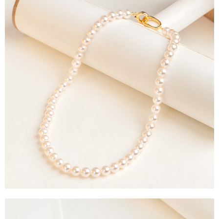
運送方式
消。如遇「轉專審核」未通過狀況，表示未達大哥付你分期系統評分，恕無
２．便利：只要手機號碼，簡訊認證，即可結帳。
法說明評估內容。
３．安心：先確認商品／服務後，再付款。
全家取貨付款
【繳款方式說明】
1.分期款項不併入電信帳單，「大哥付你分期」於每月結算日後寄送繳費提
每筆NT$60，滿NT$388(含以上)免運費
【「AFTEE先享後付」結帳流程】
醒簡訊。
１．於結帳方式選擇「AFTEE先享後付」後，將跳轉至「AFTEE先享後付」
2.透過簡訊連結打開帳單後，可選擇「超商條碼／台灣大直營門市／銀行轉
全家純取貨
結帳頁面，進行簡訊認證並確認金額後，即可完成結帳。
帳／街口支付／iPASS MONEY」等通路繳費。
２．訂單成立數日內，您將收到繳費通知簡訊。
每筆NT$60，滿NT$388(含以上)免運費
３．收到繳費通知簡訊後14天內，點擊此簡訊中的連結，可透過四大超商／
【注意事項】
ATM／網路銀行／等多元方式進行付款，方視為交易完成。
萊爾富取貨付款
1.本服務係由「台灣大哥大股份有限公司」（以下簡稱本公司）所提供，讓
※ 請注意：結帳手續完成當下不需立刻繳費，但若您需要取消訂單，請聯絡
用戶於交易時，得透過本服務購買商品或服務，並由商店將買賣／分期付款
每筆NT$60，滿NT$888(含以上)免運費
購買商品的店家。未經商家同意取消之訂單仍視為有效，需透過AFTEE先享
買賣價金債權讓與本公司後，依約使用本公司帳單繳交帳款。
後付繳納相關費用。
2.基於同意付款使用「大哥付你分期」之契約關係目的，商店將以您的個人
萊爾富純取貨
※ 交易是否成功請以「AFTEE先享後付 」之結帳頁面顯示為準，若有關於
資料（包含姓名、電話或地址）提供予台灣大哥大進項蒐集、處理及利用，
是否繳費成功／繳費後需取消欲退款等相關疑問，請聯繫「AFTEE先享後付
每筆NT$60，滿NT$888(含以上)免運費
由本公司與您本人進行分期帳單所需資料之確認、核對及更正。
客戶支援中心」
https://netprotections.freshdesk.com/support/home
3.完整用戶服務條款，請詳閱以下連結：
https://oppay.tw/userRule
7-11取貨付款
【注意事項】
１．透過由恩沛科技股份有限公司提供之「AFTEE先享後付」服務完成之交
每筆NT$60，滿NT$888(含以上)免運費
易，需依本服務之必要範圍內提供個人資料，並將交易相關給付款項請求債
權轉讓予恩沛科技股份有限公司。
7-11純取貨
２．關於個人資料處理事宜，請瀏覽以下網址：
每筆NT$60，滿NT$888(含以上)免運費
https://aftee.tw/terms/#terms3
３．未成年的使用者請事先徵得法定代理人或監護人之同意方可使用
宅配
「AFTEE先享後付」，若未經同意申辦者引起之損失，本公司不負相關責
任。