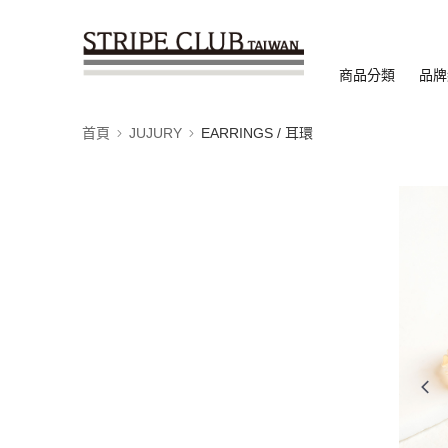
商品分類
品牌
首頁
JUJURY
EARRINGS / 耳環