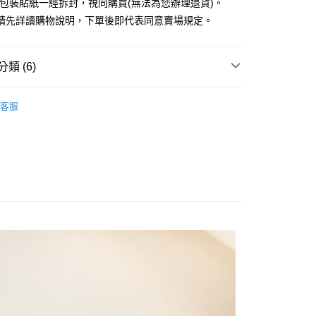
外包裝貼紙一經拆封，視同購買(無法為您辦理退貨)。
業銀行
永豐商業銀行
請先詳讀購物說明，下單後即代表同意賣場規定。
業銀行
星展（台灣）商業銀行
際商業銀行
中國信託商業銀行
y
天信用卡公司
分期
類 (6)
你分期使用說明】
EARRINGS / 耳環
享後付
客服
由台灣大哥大提供，台灣大哥大用戶可立即使用無須另外申請。
RY / 飾品
式選擇「大哥付你分期」，訂單成立後會自動跳轉到大哥付的交易
證手機門號後，選擇欲分期的期數、繳款截止日，確認付款後即
FTEE先享後付」】
ALL ITEMS
。
先享後付是「在收到商品之後才付款」的支付方式。 讓您購物簡單
准額度、可分期數及費用金額請依後續交易確認頁面所載為準。
心！
NEW ARRIVALS│新入荷
立30分鐘內，如未前往確認交易或遇審核未通過，訂單將自動取
：不需註冊會員、不需綁卡、不需儲值。
「轉專審核」未通過狀況，表示未達大哥付你分期系統評分，恕
：只要手機號碼，簡訊認證，即可結帳。
MS
JUJURY飾品 ➯ 2件8折
評估內容。
：先確認商品／服務後，再付款。
式說明】
MS
單筆滿$1800抵$200、滿$2800抵$400
付款
項不併入電信帳單，「大哥付你分期」於每月結算日後寄送繳費提
EE先享後付」結帳流程】
0，滿NT$388(含以上)免運費
方式選擇「AFTEE先享後付」後，將跳轉至「AFTEE先享後
訊連結打開帳單後，可選擇「超商條碼／台灣大直營門市／銀行轉
頁面，進行簡訊認證並確認金額後，即可完成結帳。
付／iPASS MONEY」等通路繳費。
貨
成立數日內，您將收到繳費通知簡訊。
費通知簡訊後14天內，點擊此簡訊中的連結，可透過四大超商
0，滿NT$388(含以上)免運費
項】
網路銀行／等多元方式進行付款，方視為交易完成。
係由「台灣大哥大股份有限公司」（以下簡稱本公司）所提供，讓
：結帳手續完成當下不需立刻繳費，但若您需要取消訂單，請聯
貨付款
易時，得透過本服務購買商品或服務，並由商店將買賣／分期付
的店家。未經商家同意取消之訂單仍視為有效，需透過AFTEE