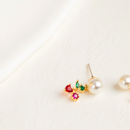
款買賣價
先享後付
每筆NT$6
2.基於同
※ 交易是
資料（包
是否繳費成
萊爾富純
用，由本
付客戶支
每筆NT$6
3.完整用
【注意事
7-11取貨
１．透過由
交易，需
每筆NT$6
求債權轉
２．關於
7-11純取
https://aft
每筆NT$6
３．未成
「AFTE
宅配
任。
４．使用「
每筆NT$9
即時審查
結果請求
５．嚴禁
形，恩沛
動。