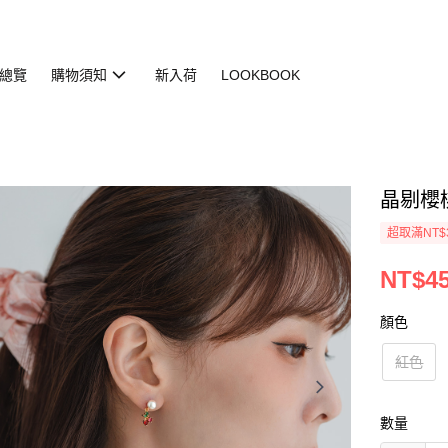
總覽
購物須知
新入荷
LOOKBOOK
晶剔櫻桃耳
超取滿NT$
NT$4
顏色
紅色
數量