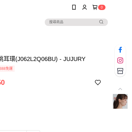
0
環(J062L2Q06BU) - JUJURY
388免運
50