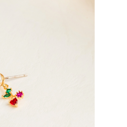
金債權讓與本公司後，依約使用本公司帳單繳交帳款。
繳納相關費用。
0，滿NT$888(含以上)免運費
意付款使用「大哥付你分期」之契約關係目的，商店將以您的個人
否成功請以「AFTEE先享後付 」之結帳頁面顯示為準，若有關於
含姓名、電話或地址）提供予台灣大哥大進項蒐集、處理及利
功／繳費後需取消欲退款等相關疑問，請聯繫「AFTEE先享後
取貨
公司與您本人進行分期帳單所需資料之確認、核對及更正。
援中心」
https://netprotections.freshdesk.com/support/home
0，滿NT$888(含以上)免運費
戶服務條款，請詳閱以下連結：
https://oppay.tw/userRule
項】
付款
恩沛科技股份有限公司提供之「AFTEE先享後付」服務完成之
依本服務之必要範圍內提供個人資料，並將交易相關給付款項請
0，滿NT$888(含以上)免運費
讓予恩沛科技股份有限公司。
個人資料處理事宜，請瀏覽以下網址：
貨
ee.tw/terms/#terms3
0，滿NT$888(含以上)免運費
年的使用者請事先徵得法定代理人或監護人之同意方可使用
E先享後付」，若未經同意申辦者引起之損失，本公司不負相關責
AFTEE先享後付」時，將依據個別帳號之用戶狀況，依本公司
0，滿NT$888(含以上)免運費
核予不同之上限額度；若仍有額度不足之情形，本公司將視審查
用戶進行身份認證。
一人註冊多個帳號或使用他人資訊註冊。若發現惡意使用之情
科技股份有限公司將有權停止該用戶之使用額度並採取法律行