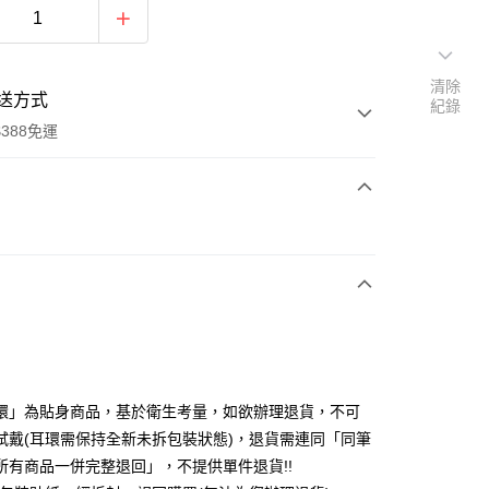
清除
送方式
紀錄
388免運
次付款
期付款
0 利率 每期
NT$150
21家銀行
庫商業銀行
第一商業銀行
付款
業銀行
彰化商業銀行
業儲蓄銀行
台北富邦商業銀行
華商業銀行
兆豐國際商業銀行
環」為貼身商品，基於衛生考量，如欲辦理退貨，不可
小企業銀行
台中商業銀行
試戴(耳環需保持全新未拆包裝狀態)，退貨需連同「同筆
台灣）商業銀行
華泰商業銀行
所有商品一併完整退回」，不提供單件退貨!!
業銀行
遠東國際商業銀行