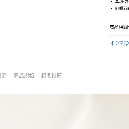
耳環-
元大商
悠遊付
訂購前
玉山商
台新國
Google Pa
台灣樂
大哥付你
商品相關分
相關說明
JUJURY
【大哥付
AFTEE先
分享
1.本服務
ACCESSO
2.付款方
相關說明
流程，驗
【關於「A
JUJURY
ATM付款
完成交易
AFTEE
3.實際核
便利好安
JUJURY
4.訂單成
１．簡單
消。如遇
說明
商品規格
相關推薦
２．便利
SALE ITE
運送方式
無法說明
３．安心
【繳款方
SALE ITE
全家取貨
1.分期款
【「AFT
醒簡訊。
每筆NT$6
１．於結帳
2.透過簡
付」結帳
帳／街口支
全家純取
２．訂單
３．收到繳
每筆NT$6
【注意事
／ATM／
1.本服務
※ 請注意
萊爾富取
用戶於交
絡購買商品