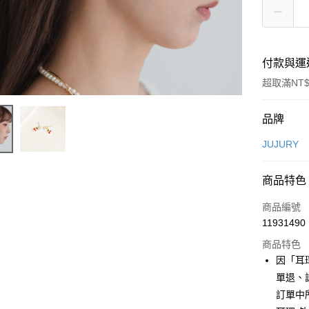
付款與運
超取滿NT$
付款方式
品牌
信用卡一
JUJURY
信用卡分
商品特色
3 期 
商品編號
合作金
超商取貨
11931490
華南商
LINE Pay
上海商
商品特色
國泰世
因「耳
Apple Pay
臺灣中
單退、
匯豐（
街口支付
訂單中
聯邦商