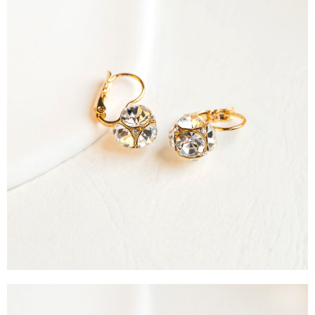
運送方式
消。如遇「轉專審核」未通過狀況，表示未達大哥付你分期系統評分，恕無
２．便利：只要手機號碼，簡訊認證，即可結帳。
法說明評估內容。
３．安心：先確認商品／服務後，再付款。
全家取貨付款
【繳款方式說明】
1.分期款項不併入電信帳單，「大哥付你分期」於每月結算日後寄送繳費提
每筆NT$60，滿NT$388(含以上)免運費
【「AFTEE先享後付」結帳流程】
醒簡訊。
１．於結帳方式選擇「AFTEE先享後付」後，將跳轉至「AFTEE先享後付」
2.透過簡訊連結打開帳單後，可選擇「超商條碼／台灣大直營門市／銀行轉
全家純取貨
結帳頁面，進行簡訊認證並確認金額後，即可完成結帳。
帳／街口支付／iPASS MONEY」等通路繳費。
２．訂單成立數日內，您將收到繳費通知簡訊。
每筆NT$60，滿NT$388(含以上)免運費
３．收到繳費通知簡訊後14天內，點擊此簡訊中的連結，可透過四大超商／
【注意事項】
ATM／網路銀行／等多元方式進行付款，方視為交易完成。
萊爾富取貨付款
1.本服務係由「台灣大哥大股份有限公司」（以下簡稱本公司）所提供，讓
※ 請注意：結帳手續完成當下不需立刻繳費，但若您需要取消訂單，請聯絡
用戶於交易時，得透過本服務購買商品或服務，並由商店將買賣／分期付款
每筆NT$60，滿NT$888(含以上)免運費
購買商品的店家。未經商家同意取消之訂單仍視為有效，需透過AFTEE先享
買賣價金債權讓與本公司後，依約使用本公司帳單繳交帳款。
後付繳納相關費用。
2.基於同意付款使用「大哥付你分期」之契約關係目的，商店將以您的個人
萊爾富純取貨
※ 交易是否成功請以「AFTEE先享後付 」之結帳頁面顯示為準，若有關於
資料（包含姓名、電話或地址）提供予台灣大哥大進項蒐集、處理及利用，
是否繳費成功／繳費後需取消欲退款等相關疑問，請聯繫「AFTEE先享後付
每筆NT$60，滿NT$888(含以上)免運費
由本公司與您本人進行分期帳單所需資料之確認、核對及更正。
客戶支援中心」
https://netprotections.freshdesk.com/support/home
3.完整用戶服務條款，請詳閱以下連結：
https://oppay.tw/userRule
7-11取貨付款
【注意事項】
１．透過由恩沛科技股份有限公司提供之「AFTEE先享後付」服務完成之交
每筆NT$60，滿NT$888(含以上)免運費
易，需依本服務之必要範圍內提供個人資料，並將交易相關給付款項請求債
權轉讓予恩沛科技股份有限公司。
7-11純取貨
２．關於個人資料處理事宜，請瀏覽以下網址：
每筆NT$60，滿NT$888(含以上)免運費
https://aftee.tw/terms/#terms3
３．未成年的使用者請事先徵得法定代理人或監護人之同意方可使用
宅配
「AFTEE先享後付」，若未經同意申辦者引起之損失，本公司不負相關責
任。