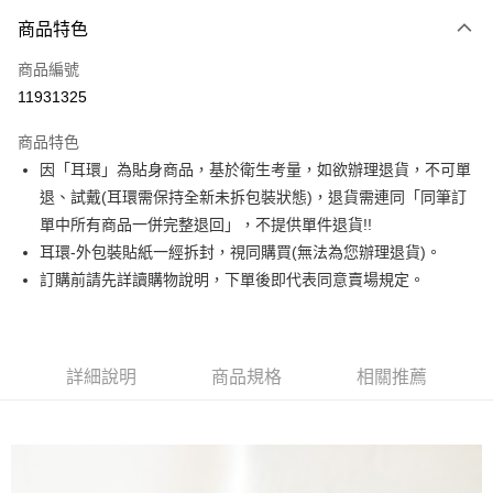
3 期 0 利率 每期
NT$193
21家銀行
商品特色
合作金庫商業銀行
第一商業銀行
超商取貨付款
商品編號
華南商業銀行
彰化商業銀行
11931325
LINE Pay
上海商業儲蓄銀行
台北富邦商業銀行
國泰世華商業銀行
兆豐國際商業銀行
商品特色
Apple Pay
臺灣中小企業銀行
台中商業銀行
因「耳環」為貼身商品，基於衛生考量，如欲辦理退貨，不可單
匯豐（台灣）商業銀行
華泰商業銀行
街口支付
退、試戴(耳環需保持全新未拆包裝狀態)，退貨需連同「同筆訂
聯邦商業銀行
遠東國際商業銀行
元大商業銀行
永豐商業銀行
單中所有商品一併完整退回」，不提供單件退貨!!
悠遊付
玉山商業銀行
星展（台灣）商業銀行
耳環-外包裝貼紙一經拆封，視同購買(無法為您辦理退貨)。
台新國際商業銀行
中國信託商業銀行
Google Pay
訂購前請先詳讀購物說明，下單後即代表同意賣場規定。
台灣樂天信用卡公司
大哥付你分期
相關說明
【大哥付你分期使用說明】
詳細說明
商品規格
相關推薦
AFTEE先享後付
1.本服務由台灣大哥大提供，台灣大哥大用戶可立即使用無須另外申請。
2.付款方式選擇「大哥付你分期」，訂單成立後會自動跳轉到大哥付的交易
相關說明
流程，驗證手機門號後，選擇欲分期的期數、繳款截止日，確認付款後即完
【關於「AFTEE先享後付」】
成交易。
ATM付款
AFTEE先享後付是「在收到商品之後才付款」的支付方式。 讓您購物簡單
3.實際核准額度、可分期數及費用金額請依後續交易確認頁面所載為準。
便利好安心！
4.訂單成立30分鐘內，如未前往確認交易或遇審核未通過，訂單將自動取
１．簡單：不需註冊會員、不需綁卡、不需儲值。