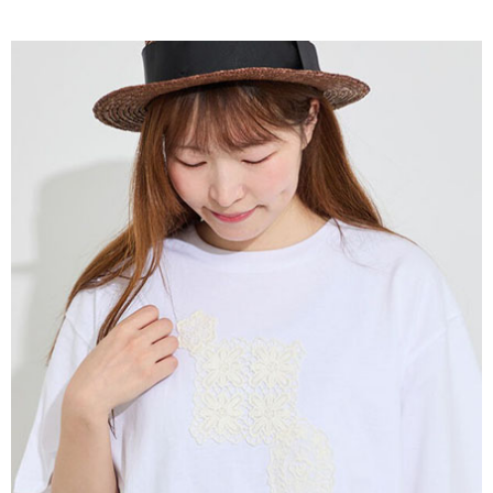
AFTEE先享後付是「在收到商品之後才付款」的支付方式。 讓您購物簡單
3.實際核准額度、可分期數及費用金額請依後續交易確認頁面所載為準。
便利好安心！
4.訂單成立30分鐘內，如未前往確認交易或遇審核未通過，訂單將自動取
１．簡單：不需註冊會員、不需綁卡、不需儲值。
運送方式
消。如遇「轉專審核」未通過狀況，表示未達大哥付你分期系統評分，恕無
２．便利：只要手機號碼，簡訊認證，即可結帳。
法說明評估內容。
３．安心：先確認商品／服務後，再付款。
全家取貨付款
【繳款方式說明】
1.分期款項不併入電信帳單，「大哥付你分期」於每月結算日後寄送繳費提
每筆NT$60，滿NT$1,500(含以上)免運費
【「AFTEE先享後付」結帳流程】
醒簡訊。
１．於結帳方式選擇「AFTEE先享後付」後，將跳轉至「AFTEE先享後付」
2.透過簡訊連結打開帳單後，可選擇「超商條碼／台灣大直營門市／銀行轉
全家純取貨
結帳頁面，進行簡訊認證並確認金額後，即可完成結帳。
帳／街口支付／iPASS MONEY」等通路繳費。
２．訂單成立數日內，您將收到繳費通知簡訊。
每筆NT$60，滿NT$1,500(含以上)免運費
３．收到繳費通知簡訊後14天內，點擊此簡訊中的連結，可透過四大超商／
【注意事項】
ATM／網路銀行／等多元方式進行付款，方視為交易完成。
萊爾富取貨付款
1.本服務係由「台灣大哥大股份有限公司」（以下簡稱本公司）所提供，讓
※ 請注意：結帳手續完成當下不需立刻繳費，但若您需要取消訂單，請聯絡
用戶於交易時，得透過本服務購買商品或服務，並由商店將買賣／分期付款
每筆NT$60，滿NT$1,500(含以上)免運費
購買商品的店家。未經商家同意取消之訂單仍視為有效，需透過AFTEE先享
買賣價金債權讓與本公司後，依約使用本公司帳單繳交帳款。
後付繳納相關費用。
2.基於同意付款使用「大哥付你分期」之契約關係目的，商店將以您的個人
萊爾富純取貨
※ 交易是否成功請以「AFTEE先享後付 」之結帳頁面顯示為準，若有關於
資料（包含姓名、電話或地址）提供予台灣大哥大進項蒐集、處理及利用，
是否繳費成功／繳費後需取消欲退款等相關疑問，請聯繫「AFTEE先享後付
每筆NT$60，滿NT$1,500(含以上)免運費
由本公司與您本人進行分期帳單所需資料之確認、核對及更正。
客戶支援中心」
https://netprotections.freshdesk.com/support/home
3.完整用戶服務條款，請詳閱以下連結：
https://oppay.tw/userRule
7-11取貨付款
【注意事項】
１．透過由恩沛科技股份有限公司提供之「AFTEE先享後付」服務完成之交
每筆NT$60，滿NT$1,500(含以上)免運費
易，需依本服務之必要範圍內提供個人資料，並將交易相關給付款項請求債
權轉讓予恩沛科技股份有限公司。
7-11純取貨
２．關於個人資料處理事宜，請瀏覽以下網址：
每筆NT$60，滿NT$1,500(含以上)免運費
https://aftee.tw/terms/#terms3