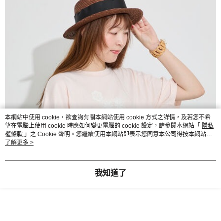
本網站中使用 cookie，欲查詢有關本網站使用 cookie 方式之詳情，及若您不希
望在電腦上使用 cookie 時應如何變更電腦的 cookie 設定，請參閱本網站「
隱私
權條款
」之 Cookie 聲明。您繼續使用本網站即表示您同意本公司得按本網站使
用條款之 Cookie 聲明使用 cookie。
了解更多 >
我知道了