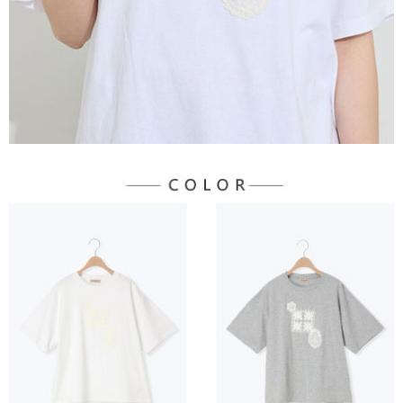
３．未成年的使用者請事先徵得法定代理人或監護人之同意方可使用
宅配
「AFTEE先享後付」，若未經同意申辦者引起之損失，本公司不負相關責
任。
每筆NT$90，滿NT$1,500(含以上)免運費
４．使用「AFTEE先享後付」時，將依據個別帳號之用戶狀況，依本公司即
時審查核予不同之上限額度；若仍有額度不足之情形，本公司將視審查結果
請求用戶進行身份認證。
５．嚴禁一人註冊多個帳號或使用他人資訊註冊。若發現惡意使用之情形，
恩沛科技股份有限公司將有權停止該用戶之使用額度並採取法律行動。