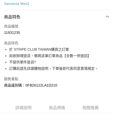
Samansa Mos2
信用卡分期付款
3 期 0 利率 每期
NT$630
21家銀行
商品特色
合作金庫商業銀行
第一商業銀行
超商取貨付款
商品編號
華南商業銀行
彰化商業銀行
11931235
LINE Pay
上海商業儲蓄銀行
台北富邦商業銀行
國泰世華商業銀行
兆豐國際商業銀行
商品特色
Apple Pay
臺灣中小企業銀行
台中商業銀行
於 STRIPE CLUB TAIWAN購買之訂單
匯豐（台灣）商業銀行
華泰商業銀行
街口支付
如欲辦理退貨，需將該筆訂單商品【全數一併退回】
聯邦商業銀行
遠東國際商業銀行
元大商業銀行
永豐商業銀行
不提供單件退貨!!
悠遊付
玉山商業銀行
星展（台灣）商業銀行
訂購前請先詳讀購物說明，下單後即代表同意賣場規定。
台新國際商業銀行
中國信託商業銀行
Google Pay
台灣樂天信用卡公司
銷售重點
大哥付你分期
商品識別碼：0FB26122LA1D210
相關說明
【大哥付你分期使用說明】
AFTEE先享後付
1.本服務由台灣大哥大提供，台灣大哥大用戶可立即使用無須另外申請。
2.付款方式選擇「大哥付你分期」，訂單成立後會自動跳轉到大哥付的交易
相關說明
詳細說明
商品規格
相關推薦
流程，驗證手機門號後，選擇欲分期的期數、繳款截止日，確認付款後即完
【關於「AFTEE先享後付」】
成交易。
ATM付款